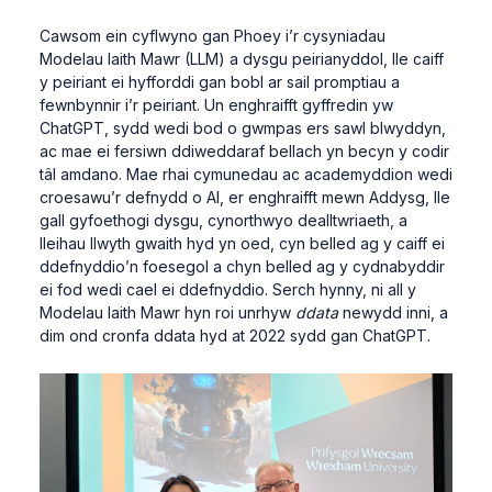
Cawsom ein cyflwyno gan Phoey i’r cysyniadau
Modelau Iaith Mawr (LLM) a dysgu peirianyddol, lle caiff
y peiriant ei hyfforddi gan bobl ar sail promptiau a
fewnbynnir i’r peiriant. Un enghraifft gyffredin yw
ChatGPT, sydd wedi bod o gwmpas ers sawl blwyddyn,
ac mae ei fersiwn ddiweddaraf bellach yn becyn y codir
tâl amdano. Mae rhai cymunedau ac academyddion wedi
croesawu’r defnydd o AI, er enghraifft mewn Addysg, lle
gall gyfoethogi dysgu, cynorthwyo dealltwriaeth, a
lleihau llwyth gwaith hyd yn oed, cyn belled ag y caiff ei
ddefnyddio’n foesegol a chyn belled ag y cydnabyddir
ei fod wedi cael ei ddefnyddio. Serch hynny, ni all y
Modelau Iaith Mawr hyn roi unrhyw
ddata
newydd inni, a
dim ond cronfa ddata hyd at 2022 sydd gan ChatGPT.