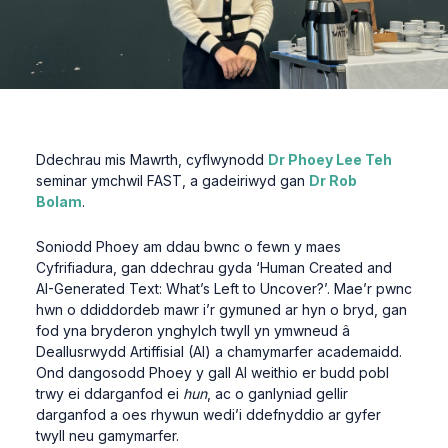
Ddechrau mis Mawrth, cyflwynodd
Dr Phoey Lee Teh
seminar ymchwil FAST, a gadeiriwyd gan
Dr Rob
Bolam
.
Soniodd Phoey am ddau bwnc o fewn y maes
Cyfrifiadura, gan ddechrau gyda ‘Human Created and
AI-Generated Text: What’s Left to Uncover?’. Mae’r pwnc
hwn o ddiddordeb mawr i’r gymuned ar hyn o bryd, gan
fod yna bryderon ynghylch twyll yn ymwneud â
Deallusrwydd Artiffisial (AI) a chamymarfer academaidd.
Ond dangosodd Phoey y gall AI weithio er budd pobl
trwy ei ddarganfod ei
hun
, ac o ganlyniad gellir
darganfod a oes rhywun wedi’i ddefnyddio ar gyfer
twyll neu gamymarfer.