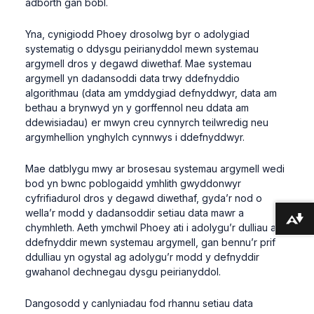
adborth gan bobl.
Yna, cynigiodd Phoey drosolwg byr o adolygiad
systematig o ddysgu peirianyddol mewn systemau
argymell dros y degawd diwethaf. Mae systemau
argymell yn dadansoddi data trwy ddefnyddio
algorithmau (data am ymddygiad defnyddwyr, data am
bethau a brynwyd yn y gorffennol neu ddata am
ddewisiadau) er mwyn creu cynnyrch teilwredig neu
argymhellion ynghylch cynnwys i ddefnyddwyr.
Mae datblygu mwy ar brosesau systemau argymell wedi
bod yn bwnc poblogaidd ymhlith gwyddonwyr
cyfrifiadurol dros y degawd diwethaf, gyda’r nod o
wella’r modd y dadansoddir setiau data mawr a
Lawrlwytho fformatau amgen ...
chymhleth. Aeth ymchwil Phoey ati i adolygu’r dulliau a
ddefnyddir mewn systemau argymell, gan bennu’r prif
ddulliau yn ogystal ag adolygu’r modd y defnyddir
gwahanol dechnegau dysgu peirianyddol.
Dangosodd y canlyniadau fod rhannu setiau data