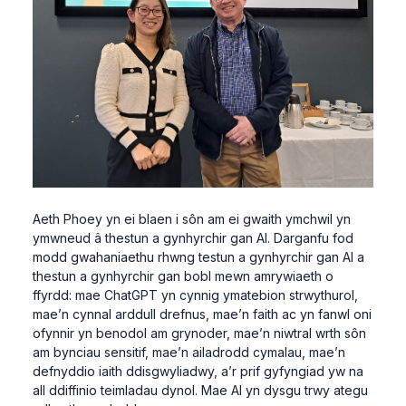
Aeth Phoey yn ei blaen i sôn am ei gwaith ymchwil yn
ymwneud â thestun a gynhyrchir gan AI. Darganfu fod
modd gwahaniaethu rhwng testun a gynhyrchir gan AI a
thestun a gynhyrchir gan bobl mewn amrywiaeth o
ffyrdd: mae ChatGPT yn cynnig ymatebion strwythurol,
mae’n cynnal arddull drefnus, mae’n faith ac yn fanwl oni
ofynnir yn benodol am grynoder, mae’n niwtral wrth sôn
am bynciau sensitif, mae’n ailadrodd cymalau, mae’n
defnyddio iaith ddisgwyliadwy, a’r prif gyfyngiad yw na
all ddiffinio teimladau dynol. Mae AI yn dysgu trwy ategu