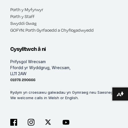
Porth y Myfyrwyr
Porth y Staff
Swyddi Gwag
GOFYN: Porth Gyrfaoedd a Chyflogadwyedd
Cysylltwch â ni
Prifysgol Wrecsam
Ffordd yr Wyddgrug, Wrecsam,
LL11 2AW
01978 290666
Rydym yn croesawu galwadau yn Gymraeg neu Saesneg.
Lawrlwytho fformatau amgen ...
We welcome calls in Welsh or English.