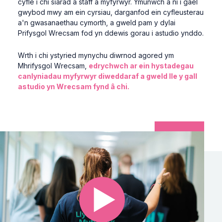
cyfle i chi siarad â staff a myfyrwyr. Ymunwch â ni i gael
gwybod mwy am ein cyrsiau, darganfod ein cyfleusterau
a'n gwasanaethau cymorth, a gweld pam y dylai
Prifysgol Wrecsam fod yn ddewis gorau i astudio ynddo.
Wrth i chi ystyried mynychu diwrnod agored ym
Mhrifysgol Wrecsam,
edrychwch ar ein hystadegau
canlyniadau myfyrwyr diweddaraf a gweld lle y gall
astudio yn Wrecsam fynd â chi.