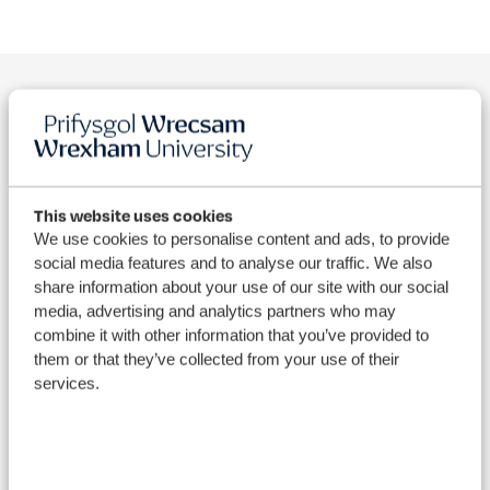
Pam ein dewis ni?
Rydym yn
blaenoriaethu eich
This website uses cookies
We use cookies to personalise content and ads, to provide
dyfodol
social media features and to analyse our traffic. We also
share information about your use of our site with our social
media, advertising and analytics partners who may
“Mae astudio ym Mhrifysgol Wrecsam wedi fy helpu i
combine it with other information that you’ve provided to
feithrin cysylltiadau o fewn y proffesiwn o’m dewis cyn
them or that they’ve collected from your use of their
cael cyflogaeth. Roedd cymorth ac anogaeth gan y
services.
darlithydd yn gymorth i wneud fy nhaith o fod yn fyfyriwr
i weithiwr yn un ddidrafferth.”
- Harry Williams,
Myfyriwr Plismona