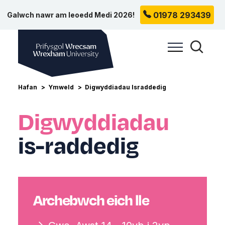
01978 293439
Galwch nawr am leoedd Medi 2026!
Prifysgol Wrecsam
Toggle Me
Toggle
Hafan
Ymweld
Digwyddiadau Israddedig
Digwyddiadau
is-raddedig
Archebwch eich lle