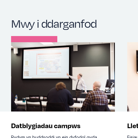
Mwy i ddarganfod
Datblygiadau campws
Lle
Rydym yn buddsoddi yn ein dyfodol gyda
Eisi