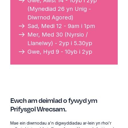
Gwe, Awst 14 - 10yb i 2yp
(Mynediad 26 yn Unig -
Diwrnod Agored
)
Sad, Medi 12 - 9am i 1pm
Mer, Med 30 (Nyrsio /
Llanelwy) - 2yp i 5.30yp
Gwe, Hyd 9 - 10yb i 2yp
Ewch am deimlad o fywyd ym
Prifysgol Wrecsam.
Mae ein diwrnodau a'n digwyddiadau ar-lein yn rhoi'r