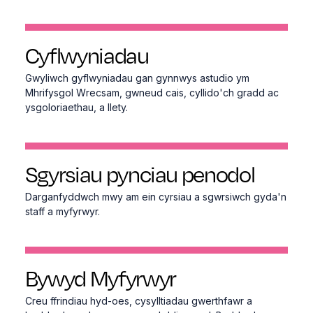
Cyflwyniadau
Gwyliwch gyflwyniadau gan gynnwys astudio ym
Mhrifysgol Wrecsam, gwneud cais, cyllido'ch gradd ac
ysgoloriaethau, a llety.
Sgyrsiau pynciau penodol
Darganfyddwch mwy am ein cyrsiau a sgwrsiwch gyda'n
staff a myfyrwyr.
Bywyd Myfyrwyr
Creu ffrindiau hyd-oes, cysylltiadau gwerthfawr a