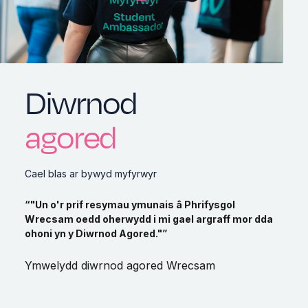
Diwrnod
agored
Cael blas ar bywyd myfyrwyr
“"Un o'r prif resymau ymunais â Phrifysgol
Wrecsam oedd oherwydd i mi gael argraff mor dda
ohoni yn y Diwrnod Agored."”
Ymwelydd diwrnod agored Wrecsam