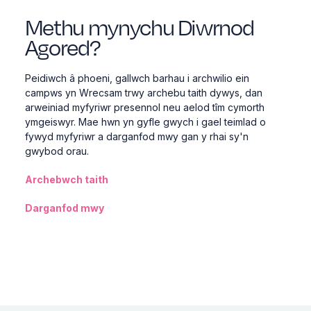
Methu mynychu Diwrnod
Agored?
Peidiwch â phoeni, gallwch barhau i archwilio ein
campws yn Wrecsam trwy archebu taith dywys, dan
arweiniad myfyriwr presennol neu aelod tîm cymorth
ymgeiswyr. Mae hwn yn gyfle gwych i gael teimlad o
fywyd myfyriwr a darganfod mwy gan y rhai sy'n
gwybod orau.
Archebwch taith
Darganfod mwy