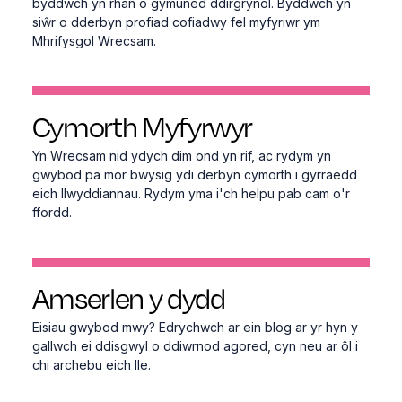
byddwch yn rhan o gymuned ddirgrynol. Byddwch yn
siŵr o dderbyn profiad cofiadwy fel myfyriwr ym
Mhrifysgol Wrecsam.
Cymorth Myfyrwyr
Yn Wrecsam nid ydych dim ond yn rif, ac rydym yn
gwybod pa mor bwysig ydi derbyn cymorth i gyrraedd
eich llwyddiannau. Rydym yma i'ch helpu pab cam o'r
ffordd.
Amserlen y dydd
Eisiau gwybod mwy? Edrychwch ar ein blog ar yr hyn y
gallwch ei ddisgwyl o ddiwrnod agored, cyn neu ar ôl i
chi archebu eich lle.