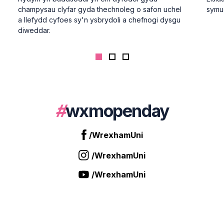
champysau clyfar gyda thechnoleg o safon uchel
symud
a llefydd cyfoes sy'n ysbrydoli a chefnogi dysgu
diweddar.
#
wxmopenday
Look for the hashtag:
/WrexhamUni
/WrexhamUni
/WrexhamUni