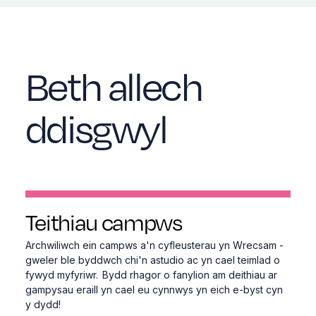
Beth allech
ddisgwyl
Teithiau campws
Archwiliwch ein campws a'n cyfleusterau yn Wrecsam -
gweler ble byddwch chi'n astudio ac yn cael teimlad o
fywyd myfyriwr. Bydd rhagor o fanylion am deithiau ar
gampysau eraill yn cael eu cynnwys yn eich e-byst cyn
y dydd!