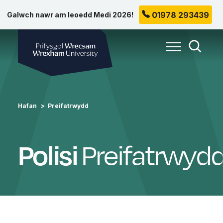
01978 293439
Galwch nawr am leoedd Medi 2026!
Prifysgol Wrecsam
Toggle Me
Toggle
Hafan
Preifatrwydd
Preifatrwyd
Polisi