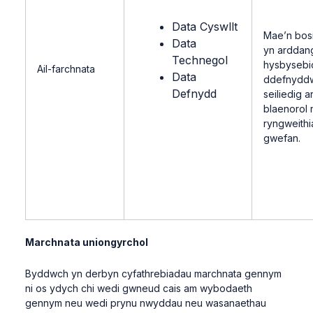
Data Cyswllt
Mae’n bos
Data
yn arddan
Technegol
hysbysebio
Ail-farchnata
Data
ddefnyddw
Defnydd
seiliedig 
blaenorol 
ryngweith
gwefan.
Marchnata uniongyrchol
Byddwch yn derbyn cyfathrebiadau marchnata gennym
ni os ydych chi wedi gwneud cais am wybodaeth
gennym neu wedi prynu nwyddau neu wasanaethau