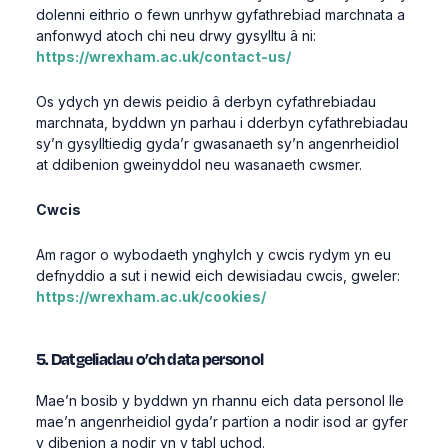
dolenni eithrio o fewn unrhyw gyfathrebiad marchnata a
anfonwyd atoch chi neu drwy gysylltu â ni:
https://wrexham.ac.uk/contact-us/
Os ydych yn dewis peidio â derbyn cyfathrebiadau
marchnata, byddwn yn parhau i dderbyn cyfathrebiadau
sy’n gysylltiedig gyda’r gwasanaeth sy’n angenrheidiol
at ddibenion gweinyddol neu wasanaeth cwsmer.
Cwcis
Am ragor o wybodaeth ynghylch y cwcis rydym yn eu
defnyddio a sut i newid eich dewisiadau cwcis, gweler:
https://wrexham.ac.uk/cookies/
5. Datgeliadau o’ch data personol
Mae’n bosib y byddwn yn rhannu eich data personol lle
mae’n angenrheidiol gyda’r partïon a nodir isod ar gyfer
y dibenion a nodir yn y tabl uchod.