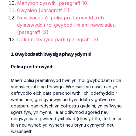
Manylion cyswllt (paragraff 10)
Cwynion (paragraff 11)
Newidiadau i’r polisi preifatrwydd a’ch
dyletswydd i roi gwybod i ni am newidiadau
(paragraff 12)
Dolenni trydydd parti (paragraff 13)
1. Gwybodaeth bwysig a phwy ydym ni
Polisi preifatrwydd
Mae’r polisi preifatrwydd hwn yn rhoi gwybodaeth i chi
ynghylch sut mae Prifysgol Wrecsam yn casglu ac yn
defnyddio eich data personol wrth i chi ddefnyddio’r
wefan hon, gan gynnwys unrhyw ddata y gallwch ei
ddarparu pan rydych yn cofrestru gyda ni, yn cyflwyno
sgwrs fyw, yn mynnu lle ar ddiwrnod agored neu
ddigwyddiad, gwneud ymholiad (dros y ffôn, ffurflen ar-
lein neu wyneb yn wyneb) neu brynu cynnyrch neu
wasanaeth.