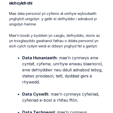
eich cylch chi
Mae data personol yn cyfeirio at unrhyw wybodaeth
ynghylch unigolyn y gellir ei defnyddio i adnabod yr
unigolyn hwnnw.
Mae’n bosib y byddwn yn casglu, defnyddio, storio ac
yn trosglwyddo gwahanol fathau o ddata personol yn
eich cylch rydym wedi ei ddwyn ynghyd fel a ganlyn:
Data Hunaniaeth:
mae’n cynnwys enw
cyntaf, cyfenw, unrhyw enwau blaenorol,
enw defnyddiwr neu ddull adnabod tebyg,
statws priodasol, teitl, dyddiad geni a
rhywedd.
Data Cyswllt:
mae’n cynnwys cyfeiriad,
cyfeiriad e-bost a rhifau ffôn.
Data Technegol:
mae’n cynnwys