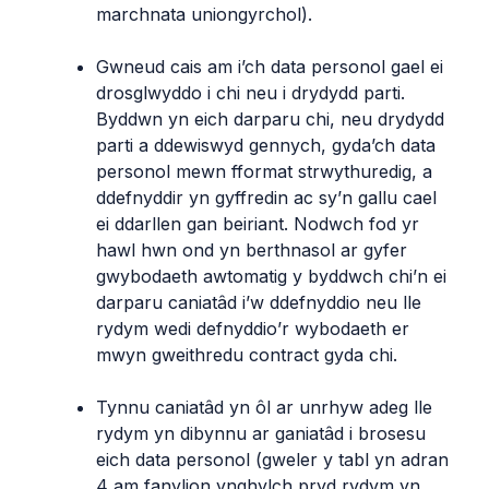
marchnata uniongyrchol).
Gwneud cais am i’ch data personol gael ei
drosglwyddo i chi neu i drydydd parti.
Byddwn yn eich darparu chi, neu drydydd
parti a ddewiswyd gennych, gyda’ch data
personol mewn fformat strwythuredig, a
ddefnyddir yn gyffredin ac sy’n gallu cael
ei ddarllen gan beiriant. Nodwch fod yr
hawl hwn ond yn berthnasol ar gyfer
gwybodaeth awtomatig y byddwch chi’n ei
darparu caniatâd i’w ddefnyddio neu lle
rydym wedi defnyddio’r wybodaeth er
mwyn gweithredu contract gyda chi.
Tynnu caniatâd yn ôl ar unrhyw adeg lle
rydym yn dibynnu ar ganiatâd i brosesu
eich data personol (gweler y tabl yn adran
4 am fanylion ynghylch pryd rydym yn