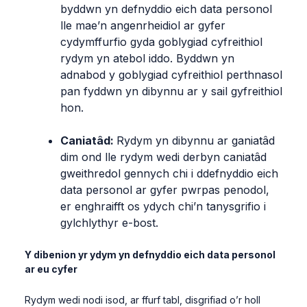
byddwn yn defnyddio eich data personol
lle mae’n angenrheidiol ar gyfer
cydymffurfio gyda goblygiad cyfreithiol
rydym yn atebol iddo. Byddwn yn
adnabod y goblygiad cyfreithiol perthnasol
pan fyddwn yn dibynnu ar y sail gyfreithiol
hon.
Caniatâd:
Rydym yn dibynnu ar ganiatâd
dim ond lle rydym wedi derbyn caniatâd
gweithredol gennych chi i ddefnyddio eich
data personol ar gyfer pwrpas penodol,
er enghraifft os ydych chi’n tanysgrifio i
gylchlythyr e-bost.
Y dibenion yr ydym yn defnyddio eich data personol
ar eu cyfer
Rydym wedi nodi isod, ar ffurf tabl, disgrifiad o’r holl