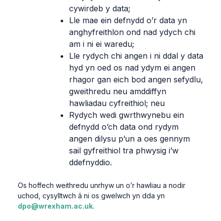
cywirdeb y data;
Lle mae ein defnydd o’r data yn
anghyfreithlon ond nad ydych chi
am i ni ei waredu;
Lle rydych chi angen i ni ddal y data
hyd yn oed os nad ydym ei angen
rhagor gan eich bod angen sefydlu,
gweithredu neu amddiffyn
hawliadau cyfreithiol; neu
Rydych wedi gwrthwynebu ein
defnydd o’ch data ond rydym
angen dilysu p’un a oes gennym
sail gyfreithiol tra phwysig i’w
ddefnyddio.
Os hoffech weithredu unrhyw un o’r hawliau a nodir
uchod, cysylltwch â ni os gwelwch yn dda yn
dpo@wrexham.ac.uk
.