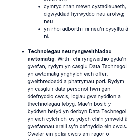
cymryd rhan mewn cystadleuaeth,
digwyddiad hyrwyddo neu arolwg;
neu
yn rhoi adborth i ni neu’n cysylltu â
ni.
Technolegau neu ryngweithiadau
awtomatig.
Wrth i chi ryngweithio gyda’n
gwefan, rydym yn casglu Data Technegol
yn awtomatig ynghylch eich offer,
gweithredoedd a phatrymau pori. Rydym
yn casglu’r data personol hwn gan
ddefnyddio cwcis, logiau gweinyddion a
thechnolegau tebyg. Mae’n bosib y
byddwn hefyd yn derbyn Data Technegol
yn eich cylch chi os ydych chi’n ymweld â
gwefannau eraill sy’n defnyddio ein cwcis.
Gweler ein polisi cwcis am ragor o