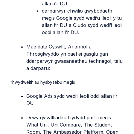
allan i’r DU
darparwyr chwilio gwybodaeth
megis Google sydd wedi’u lleoli y tu
allan i’r DU a Cludo sydd wedi’i leoli
oddi allan i’r DU.
Mae data Cyswllt, Ariannol a
Throsglwyddo yn cael ei gasglu gan
ddarparwyr gwasanaethau technegol, talu
a darparu:
rhwydweithiau hysbysebu megis
Google Ads sydd wedi’i leoli oddi allan i’r
DU
Drwy gysylltiadau trydydd parti megis
What Uni, Uni Compare, The Student
Room,
The Ambassador Platform,
Open