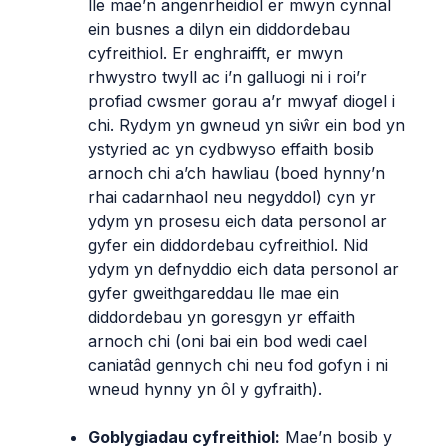
lle mae’n angenrheidiol er mwyn cynnal
ein busnes a dilyn ein diddordebau
cyfreithiol. Er enghraifft, er mwyn
rhwystro twyll ac i’n galluogi ni i roi’r
profiad cwsmer gorau a’r mwyaf diogel i
chi. Rydym yn gwneud yn siŵr ein bod yn
ystyried ac yn cydbwyso effaith bosib
arnoch chi a’ch hawliau (boed hynny’n
rhai cadarnhaol neu negyddol) cyn yr
ydym yn prosesu eich data personol ar
gyfer ein diddordebau cyfreithiol. Nid
ydym yn defnyddio eich data personol ar
gyfer gweithgareddau lle mae ein
diddordebau yn goresgyn yr effaith
arnoch chi (oni bai ein bod wedi cael
caniatâd gennych chi neu fod gofyn i ni
wneud hynny yn ôl y gyfraith).
Goblygiadau cyfreithiol:
Mae’n bosib y