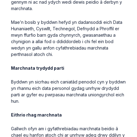
gennym ni ac nad ydych wedi dewis peidio â derbyn y
marchnata.
Mae’n bosib y byddwn hefyd yn dadansoddi eich Data
Hunaniaeth, Cyswllt, Technegol, Defnydd a Phroffil er
mwyn ffurfio barn gyda chynnyrch, gwasanaethau a
chynigion a allai fod o ddiddordeb i chi fel ein bod
wedyn yn gallu anfon cyfathrebiadau marchnata
perthnasol atoch chi.
Marchnata trydydd parti
Byddwn yn sicrhau eich caniatâd penodol cyn y byddwn
yn rhannu eich data personol gydag unrhyw drydydd
parti ar gyfer eu pwrpasau marchnata uniongyrchol eich
hun.
Eithrio rhag marchnata
Gallwch ofyn am i gyfathrebiadau marchnata beidio â
chael eu hanfon atoch chi ar unrhyw adeg drwy ddilyn y