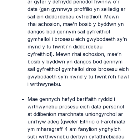
ar gyfer y defnydd penodol hwnnw o’r
data (gan gynnwys proffilio yn seiliedig ar
sail ein diddordebau cyfreithiol). Mewn
rhai achosion, mae’n bosib y byddwn yn
dangos bod gennym sail gyfreithiol
gymhellol i brosesu eich gwybodaeth sy’n
mynd y tu hwnt i’n diddordebau
cyfreithiol). Mewn rhai achosion, mae’n
bosib y byddwn yn dangos bod gennym
sail gyfreithiol gymhellol dros brosesu eich
gwybodaeth sy’n mynd y tu hwnt i’ch hawl
i wrthwynebu.
Mae gennych hefyd berffaith ryddid i
wrthwynebu prosesu eich data personol
at ddibenion marchnata uniongyrchol ar
unrhyw adeg (gweler Eithrio o Farchnata
ym mharagraff 4 am fanylion ynghylch
sut i wrthwynebu derbyn cyfathrebiadau