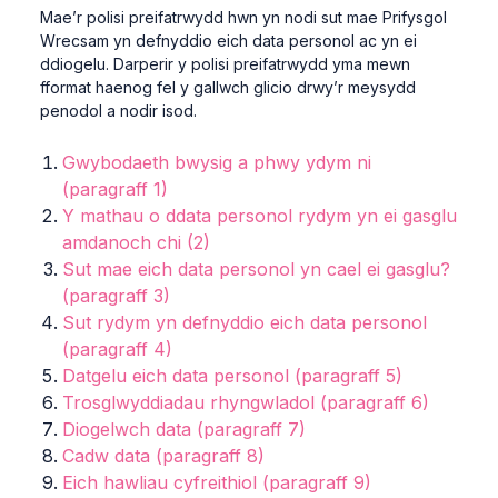
Mae’r polisi preifatrwydd hwn yn nodi sut mae Prifysgol
Wrecsam yn defnyddio eich data personol ac yn ei
ddiogelu. Darperir y polisi preifatrwydd yma mewn
fformat haenog fel y gallwch glicio drwy’r meysydd
penodol a nodir isod.
Gwybodaeth bwysig a phwy ydym ni
(paragraff 1)
Y mathau o ddata personol rydym yn ei gasglu
amdanoch chi (2)
Sut mae eich data personol yn cael ei gasglu?
(paragraff 3)
Sut rydym yn defnyddio eich data personol
(paragraff 4)
Datgelu eich data personol (paragraff 5)
Trosglwyddiadau rhyngwladol (paragraff 6)
Diogelwch data (paragraff 7)
Cadw data (paragraff 8)
Eich hawliau cyfreithiol (paragraff 9)