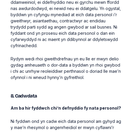
ddamweiniol, ei ddefnyddio neu ei gyrchu mewn ffordd
nas awdurdodwyd, ei newid neu ei ddatgelu. Yn ogystal,
byddwn yn cyfyngu mynediad at eich data personol i’r
gweithwyr, asiantaethau, contractwyr ac endidau
trydydd parti sydd ag angen gwybod ar sail busnes. Ni
fyddant ond yn prosesu eich data personol o dan ein
cyfarwyddyd ni ac maent yn ddibynnol ar ddyletswydd
cyfrinachedd.
Rydym wedi rhoi gweithdrefnau yn eu lle er mwyn delio
gydag amheuaeth o dor-data a byddwn yn rhoi gwybod
i chi ac unrhyw reoleiddiwr perthnasol o doriad lle mae’n
ofynnol i ni wneud hynny’n gyfreithiol.
8. Cadw data
Am ba hir fyddwch chi’n defnyddio fy nata personol?
Ni fyddwn ond yn cadw eich data personol am gyhyd ag
y mae’n rhesymol o angenrheidiol er mwyn cyflawni’r