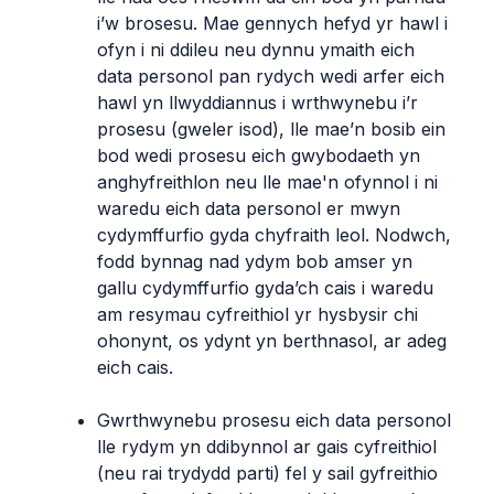
i’w brosesu. Mae gennych hefyd yr hawl i
ofyn i ni ddileu neu dynnu ymaith eich
data personol pan rydych wedi arfer eich
hawl yn llwyddiannus i wrthwynebu i’r
prosesu (gweler isod), lle mae’n bosib ein
bod wedi prosesu eich gwybodaeth yn
anghyfreithlon neu lle mae'n ofynnol i ni
waredu eich data personol er mwyn
cydymffurfio gyda chyfraith leol. Nodwch,
fodd bynnag nad ydym bob amser yn
gallu cydymffurfio gyda’ch cais i waredu
am resymau cyfreithiol yr hysbysir chi
ohonynt, os ydynt yn berthnasol, ar adeg
eich cais.
Gwrthwynebu prosesu eich data personol
lle rydym yn ddibynnol ar gais cyfreithiol
(neu rai trydydd parti) fel y sail gyfreithio