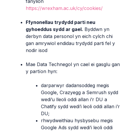
fanylion
https://wrexham.ac.uk/cy/cookies/
Ffynonellau trydydd parti neu
gyhoeddus sydd ar gael.
Byddwn yn
derbyn data personol yn eich cylch chi
gan amrywiol endidau trydydd parti fel y
nodir isod
Mae Data Technegol yn cael ei gasglu gan
y partïon hyn:
darparwyr dadansoddeg megis
Google, Crazyegg a Semrush sydd
wedi’u lleoli oddi allan i’r DU a
Chatify sydd wedi’i leoli oddi allan i’r
DU;
rhwydweithiau hysbysebu megis
Google Ads sydd wedi’i leoli oddi