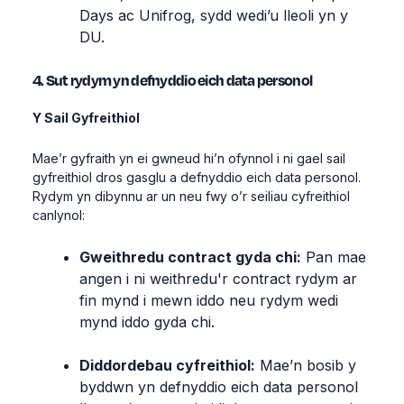
Days ac Unifrog, sydd wedi’u lleoli yn y
DU.
4. Sut rydym yn defnyddio eich data personol
Y Sail Gyfreithiol
Mae’r gyfraith yn ei gwneud hi’n ofynnol i ni gael sail
gyfreithiol dros gasglu a defnyddio eich data personol.
Rydym yn dibynnu ar un neu fwy o’r seiliau cyfreithiol
canlynol:
Gweithredu contract gyda chi:
Pan mae
angen i ni weithredu'r contract rydym ar
fin mynd i mewn iddo neu rydym wedi
mynd iddo gyda chi.
Diddordebau cyfreithiol:
Mae’n bosib y
byddwn yn defnyddio eich data personol