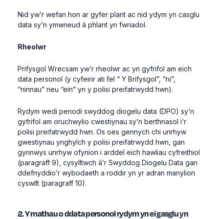
Nid yw’r wefan hon ar gyfer plant ac nid ydym yn casglu
data sy’n ymwneud â phlant yn fwriadol.
Rheolwr
Prifysgol Wrecsam yw’r rheolwr ac yn gyfrifol am eich
data personol (y cyfeirir ati fel “ Y Brifysgol”, “ni”,
“ninnau” neu “ein” yn y polisi preifatrwydd hwn).
Rydym wedi penodi swyddog diogelu data (DPO) sy’n
gyfrifol am oruchwylio cwestiynau sy’n berthnasol i’r
polisi preifatrwydd hwn. Os oes gennych chi unrhyw
gwestiynau ynghylch y polisi preifatrwydd hwn, gan
gynnwys unrhyw ofynion i arddel eich hawliau cyfreithiol
(paragraff 9
)
, cysylltwch â’r Swyddog Diogelu Data gan
ddefnyddio’r wybodaeth a roddir yn yr adran manylion
cyswllt (paragraff 10
)
.
2. Y mathau o ddata personol rydym yn ei gasglu yn