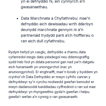
yn ei defnyddio hi, ein cynnyrch a’n
gwasanaethau.
Data Marchnata a Chyfathrebu: mae’n
defnyddio eich dewisiadau wrth dderbyn
deunydd marchnata gennym ni a’n
partneriaid trydydd parti a’ch hoffterau o
ran eich dull cyfathrebu.
Rydym hefyd yn casglu, defnyddio a rhannu data
cyfanredol megis data ystadegol neu ddemograffig
sydd heb fod yn ddata personol gan nad yw’n datgelu
eich hunaniaeth yn uniongyrchol (nac yn
anuniongyrchol). Er enghraifft, mae'n bosib y byddem yn
crynhoi'ch Data Defnyddio er mwyn cyfrifo canran y
defnyddwyr sy'n cyrchu nodwedd gwefan benodol er
mwyn dadansoddi tueddiadau cyffredinol o ran sut mae
defnyddwyr yn rhyngweithio gyda’n gwefan i helpu
gwella’r wefan a’n cynnig o ran gwasanaeth.