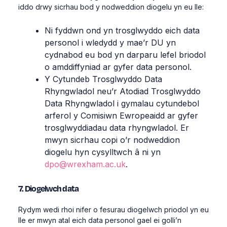
iddo drwy sicrhau bod y nodweddion diogelu yn eu lle:
Ni fyddwn ond yn trosglwyddo eich data
personol i wledydd y mae’r DU yn
cydnabod eu bod yn darparu lefel briodol
o amddiffyniad ar gyfer data personol.
Y Cytundeb Trosglwyddo Data
Rhyngwladol neu’r Atodiad Trosglwyddo
Data Rhyngwladol i gymalau cytundebol
arferol y Comisiwn Ewropeaidd ar gyfer
trosglwyddiadau data rhyngwladol. Er
mwyn sicrhau copi o’r nodweddion
diogelu hyn cysylltwch â ni yn
dpo@wrexham.ac.uk
.
7. Diogelwch data
Rydym wedi rhoi nifer o fesurau diogelwch priodol yn eu
lle er mwyn atal eich data personol gael ei golli’n