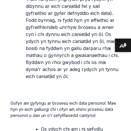
dibynnu ar eich caniatâd fel y sail
gyfreithio ar gyfer defnyddio eich data).
Fodd bynnag, ni fydd hyn yn effeithio ar
gyfreithlondeb unrhyw brosesu a wneir
cyn i chi dynnu eich caniatâd yn ôl. Os
ydych yn tynnu eich caniatâd yn ôl, mae’n
Lawrlwytho fformatau amgen ...
bosib na fyddwn yn gallu darparu rhai
mathau o gynnyrch a gwasanaethau i chi.
Byddwn yn rhoi gwybod i chi os mai
dyma’r achos ar yr adeg rydych yn tynnu
eich caniatâd yn ôl.
Gofyn am gyfyngu ar brosesu eich data personol. Mae
hyn yn eich galluogi chi i ofyn am ohirio prosesu data
personol o dan un o’r sefyllfaoedd canlynol:
Os ydych chi am i ni sefydlu