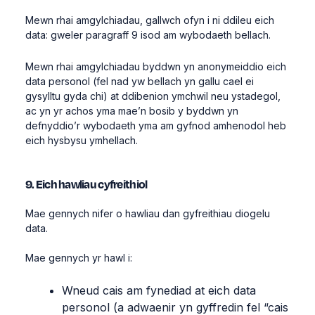
Mewn rhai amgylchiadau, gallwch ofyn i ni ddileu eich
data: gweler paragraff 9 isod am wybodaeth bellach.
Mewn rhai amgylchiadau byddwn yn anonymeiddio eich
data personol (fel nad yw bellach yn gallu cael ei
gysylltu gyda chi) at ddibenion ymchwil neu ystadegol,
ac yn yr achos yma mae’n bosib y byddwn yn
defnyddio’r wybodaeth yma am gyfnod amhenodol heb
eich hysbysu ymhellach.
9. Eich hawliau cyfreithiol
Mae gennych nifer o hawliau dan gyfreithiau diogelu
data.
Mae gennych yr hawl i:
Wneud cais am fynediad at eich data
personol (a adwaenir yn gyffredin fel “cais