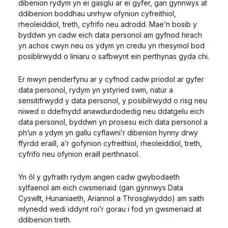
dibenion rydym yn ei gasglu ar ei gyfer, gan gynnwys at
ddibenion boddhau unrhyw ofynion cyfreithiol,
rheoleiddiol, treth, cyfrifo neu adrodd. Mae’n bosib y
byddwn yn cadw eich data personol am gyfnod hirach
yn achos cwyn neu os ydym yn credu yn rhesymol bod
posiblirwydd o liniaru o safbwynt ein perthynas gyda chi.
Er mwyn penderfynu ar y cyfnod cadw priodol ar gyfer
data personol, rydym yn ystyried swm, natur a
sensitifrwydd y data personol, y posibilrwydd o risg neu
niwed o ddefnydd anawdurdodedig neu ddatgelu eich
data personol, byddwn yn prosesu eich data personol a
ph’un a ydym yn gallu cyflawni’r dibenion hynny drwy
ffyrdd eraill, a’r gofynion cyfreithiol, rheoleiddiol, treth,
cyfrifo neu ofynion eraill perthnasol.
Yn ôl y gyfraith rydym angen cadw gwybodaeth
sylfaenol am eich cwsmeriaid (gan gynnwys Data
Cyswllt, Hunaniaeth, Ariannol a Throsglwyddo) am saith
mlynedd wedi iddynt roi’r gorau i fod yn gwsmeriaid at
ddibenion treth.