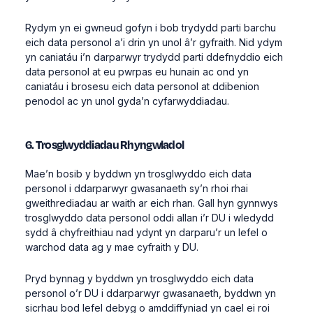
Rydym yn ei gwneud gofyn i bob trydydd parti barchu
eich data personol a’i drin yn unol â’r gyfraith. Nid ydym
yn caniatáu i’n darparwyr trydydd parti ddefnyddio eich
data personol at eu pwrpas eu hunain ac ond yn
caniatáu i brosesu eich data personol at ddibenion
penodol ac yn unol gyda’n cyfarwyddiadau.
6. Trosglwyddiadau Rhyngwladol
Mae’n bosib y byddwn yn trosglwyddo eich data
personol i ddarparwyr gwasanaeth sy’n rhoi rhai
gweithrediadau ar waith ar eich rhan. Gall hyn gynnwys
trosglwyddo data personol oddi allan i’r DU i wledydd
sydd â chyfreithiau nad ydynt yn darparu’r un lefel o
warchod data ag y mae cyfraith y DU.
Pryd bynnag y byddwn yn trosglwyddo eich data
personol o’r DU i ddarparwyr gwasanaeth, byddwn yn
sicrhau bod lefel debyg o amddiffyniad yn cael ei roi