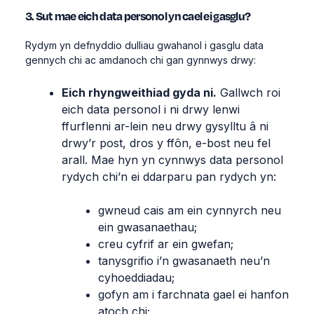
3. Sut mae eich data personol yn cael ei gasglu?
Rydym yn defnyddio dulliau gwahanol i gasglu data
gennych chi ac amdanoch chi gan gynnwys drwy:
Eich rhyngweithiad gyda ni.
Gallwch roi
eich data personol i ni drwy lenwi
ffurflenni ar-lein neu drwy gysylltu â ni
drwy’r post, dros y ffôn, e-bost neu fel
arall. Mae hyn yn cynnwys data personol
rydych chi’n ei ddarparu pan rydych yn:
gwneud cais am ein cynnyrch neu
ein gwasanaethau;
creu cyfrif ar ein gwefan;
tanysgrifio i’n gwasanaeth neu’n
cyhoeddiadau;
gofyn am i farchnata gael ei hanfon
atoch chi;