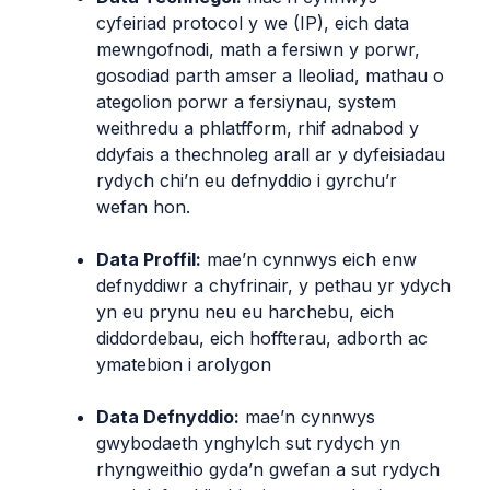
cyfeiriad protocol y we (IP), eich data
mewngofnodi, math a fersiwn y porwr,
gosodiad parth amser a lleoliad, mathau o
ategolion porwr a fersiynau, system
weithredu a phlatfform, rhif adnabod y
ddyfais a thechnoleg arall ar y dyfeisiadau
rydych chi’n eu defnyddio i gyrchu’r
wefan hon.
Data Proffil:
mae’n cynnwys eich enw
defnyddiwr a chyfrinair, y pethau yr ydych
yn eu prynu neu eu harchebu, eich
diddordebau, eich hoffterau, adborth ac
ymatebion i arolygon
Data Defnyddio:
mae’n cynnwys
gwybodaeth ynghylch sut rydych yn
rhyngweithio gyda’n gwefan a sut rydych