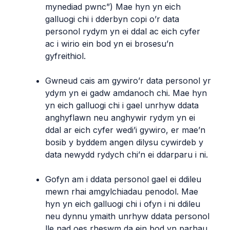
mynediad pwnc”) Mae hyn yn eich
galluogi chi i dderbyn copi o’r data
personol rydym yn ei ddal ac eich cyfer
ac i wirio ein bod yn ei brosesu’n
gyfreithiol.
Gwneud cais am gywiro’r data personol yr
ydym yn ei gadw amdanoch chi. Mae hyn
yn eich galluogi chi i gael unrhyw ddata
anghyflawn neu anghywir rydym yn ei
ddal ar eich cyfer wedi’i gywiro, er mae’n
bosib y byddem angen dilysu cywirdeb y
data newydd rydych chi’n ei ddarparu i ni.
Gofyn am i ddata personol gael ei ddileu
mewn rhai amgylchiadau penodol. Mae
hyn yn eich galluogi chi i ofyn i ni ddileu
neu dynnu ymaith unrhyw ddata personol
lle nad oes rheswm da ein bod yn parhau