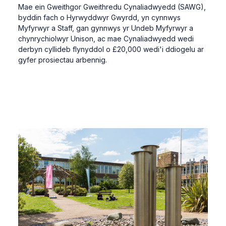
Mae ein Gweithgor Gweithredu Cynaliadwyedd (SAWG),
byddin fach o Hyrwyddwyr Gwyrdd, yn cynnwys
Myfyrwyr a Staff, gan gynnwys yr Undeb Myfyrwyr a
chynrychiolwyr Unison, ac mae Cynaliadwyedd wedi
derbyn cyllideb flynyddol o £20,000 wedi'i ddiogelu ar
gyfer prosiectau arbennig.