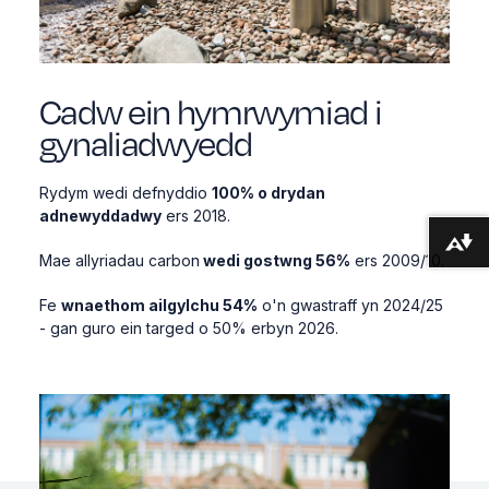
Cadw ein hymrwymiad i
gynaliadwyedd
Rydym wedi defnyddio
100% o drydan
adnewyddadwy
ers 2018.
Lawrlwytho fformatau amgen ...
Mae allyriadau carbon
wedi gostwng 56%
ers 2009/10.
Fe
wnaethom ailgylchu 54%
o'n gwastraff yn 2024/25
- gan guro ein targed o 50% erbyn 2026.