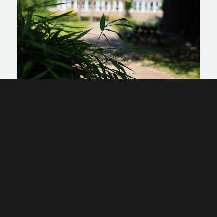
Beth rydym yn gwneud
Darganfyddwch mwy am ein hymrwymiad tuag at
adnoddau, dysgu a gwasanaethau cynaliadwy
Cyfrifoldebau
Prosiectau
Ymgyrch a mentrau