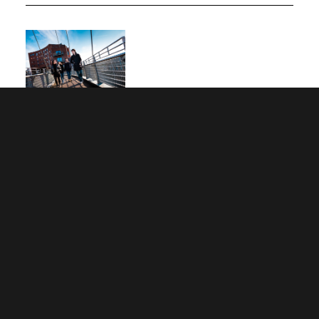
Faint mae'n ei gostio i fyw yn Wrecsam?
Darganfyddwch fwy
DIWRNODAU AGORED A DDIGWYDDIADAU