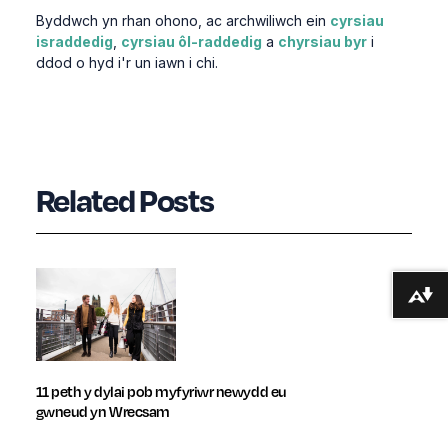
Byddwch yn rhan ohono, ac archwiliwch ein
cyrsiau
israddedig
,
cyrsiau ôl-raddedig
a
chyrsiau byr
i
ddod o hyd i'r un iawn i chi.
Related Posts
Lawrlwytho fformatau amgen ...
11 peth y dylai pob myfyriwr newydd eu
gwneud yn Wrecsam