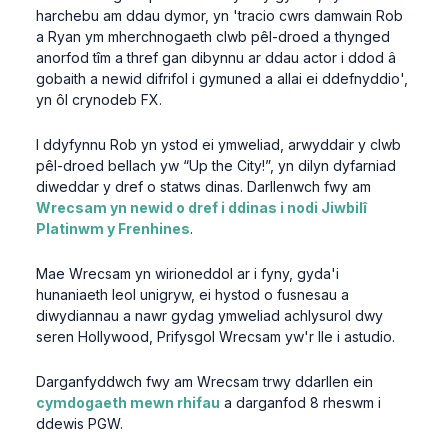
harchebu am ddau dymor, yn 'tracio cwrs damwain Rob
a Ryan ym mherchnogaeth clwb pêl-droed a thynged
anorfod tîm a thref gan dibynnu ar ddau actor i ddod â
gobaith a newid difrifol i gymuned a allai ei ddefnyddio',
yn ôl crynodeb FX.
I ddyfynnu Rob yn ystod ei ymweliad, arwyddair y clwb
pêl-droed bellach yw “Up the City!”, yn dilyn dyfarniad
diweddar y dref o statws dinas. Darllenwch fwy am
Wrecsam yn newid o dref i ddinas i nodi Jiwbilî
Platinwm y Frenhines
.
Mae Wrecsam yn wirioneddol ar i fyny, gyda'i
hunaniaeth leol unigryw, ei hystod o fusnesau a
diwydiannau a nawr gydag ymweliad achlysurol dwy
seren Hollywood, Prifysgol Wrecsam yw'r lle i astudio.
Darganfyddwch fwy am Wrecsam trwy ddarllen ein
cymdogaeth mewn rhifau
a darganfod 8 rheswm i
ddewis PGW.