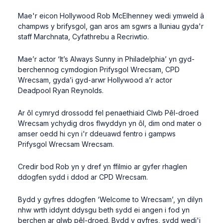
Mae'r eicon Hollywood Rob McElhenney wedi ymweld â
champws y brifysgol, gan aros am sgwrs a lluniau gyda'r
staff Marchnata, Cyfathrebu a Recriwtio.
Mae’r actor ‘It’s Always Sunny in Philadelphia’ yn gyd-
berchennog cymdogion Prifysgol Wrecsam, CPD
Wrecsam, gyda’i gyd-arwr Hollywood a’r actor
Deadpool Ryan Reynolds.
Ar ôl cymryd drossodd fel penaethiaid Clwb Pêl-droed
Wrecsam ychydig dros flwyddyn yn ôl, dim ond mater o
amser oedd hi cyn i'r ddeuawd fentro i gampws
Prifysgol Wrecsam Wrecsam.
Credir bod Rob yn y dref yn ffilmio ar gyfer rhaglen
ddogfen sydd i ddod ar CPD Wrecsam.
Bydd y gyfres ddogfen ‘Welcome to Wrecsam’, yn dilyn
nhw wrth iddynt ddysgu beth sydd ei angen i fod yn
berchen ar glwb pêl-droed. Bydd y gyfres, sydd wedi'i