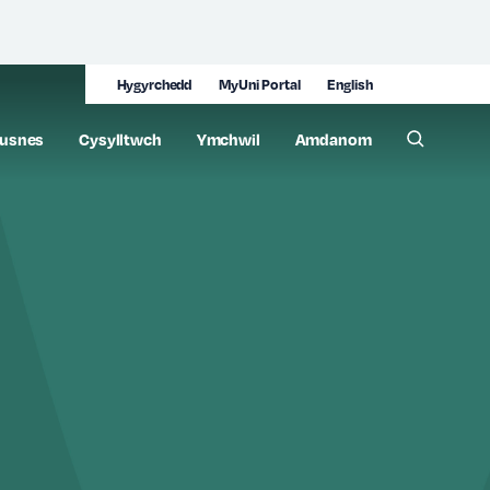
Hygyrchedd
MyUni Portal
English
usnes
Cysylltwch
Ymchwil
Amdanom
Toggle 