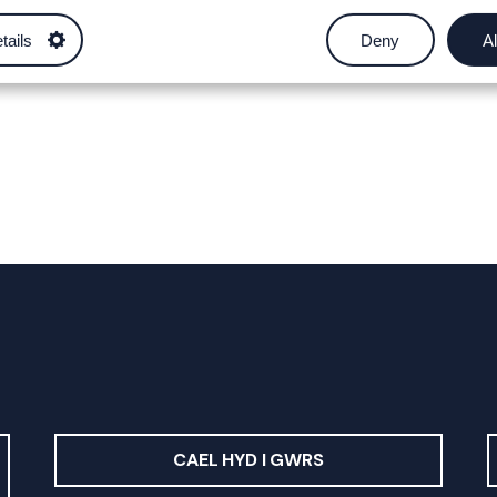
tails
Deny
Al
CAEL HYD I GWRS