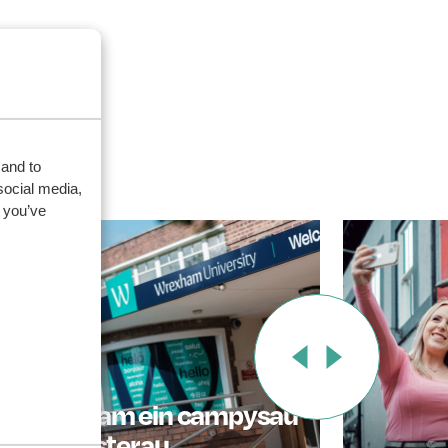
 and to
social media,
 you’ve
Dysgwch am ein campysau
'n cyfleusterau