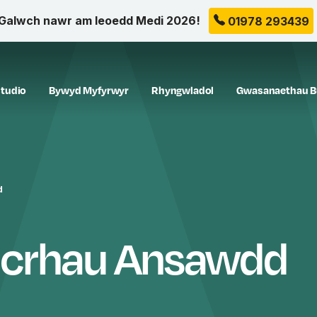
Galwch nawr am leoedd Medi 2026!
01978 293439
tudio
Bywyd Myfyrwyr
Rhyngwladol
Gwasanaethau B
d
Sicrhau Ansawdd