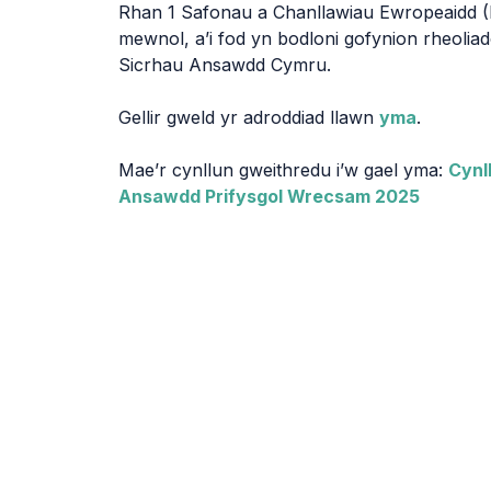
Rhan 1 Safonau a Chanllawiau Ewropeaidd (
mewnol, a’i fod yn bodloni gofynion rheoliado
Sicrhau Ansawdd Cymru.
Gellir gweld yr adroddiad llawn
yma
.
Mae’r cynllun gweithredu i’w gael yma:
Cynl
Ansawdd Prifysgol Wrecsam 2025