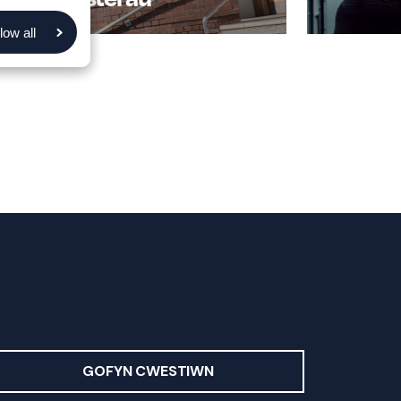
low all
GOFYN CWESTIWN