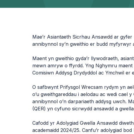
Mae’r Asiantaeth Sicrhau Ansawdd ar gyfe
annibynnol sy’n gweithio er budd myfyrwyr
Maent yn gweithio gyda’r llywodraeth, asian
mewn amryw o ffyrdd. Yng Nghymru maent y
Comisiwn Addysg Drydyddol ac Ymchwil er e
O safbwynt Prifysgol Wrecsam rydym yn ael
o’u gweithgareddau i aelodau ac wedi cael 
annibynnol o’n darpariaeth addysg uwch. M
(QER) yn cyfuno sicrwydd ansawdd a gwella
Cafodd yr Adolygiad Gwella Ansawdd diwetha
academaidd 2024/25. Canfu’r adolygiad bod 