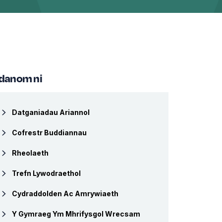
danom ni
Datganiadau Ariannol
Cofrestr Buddiannau
Rheolaeth
Trefn Lywodraethol
Cydraddolden Ac Amrywiaeth
Y Gymraeg Ym Mhrifysgol Wrecsam