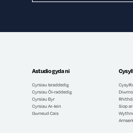
Astudio gyda ni
Cysyl
Cyrsiau Israddedig
Cysyllt
Cyrsiau Ôl-raddedig
Diwrno
Cyrsiau Byr
Rhithd
Cyrsiau Ar-lein
Siop ar
Gwneud Cais
Wythno
Amserl