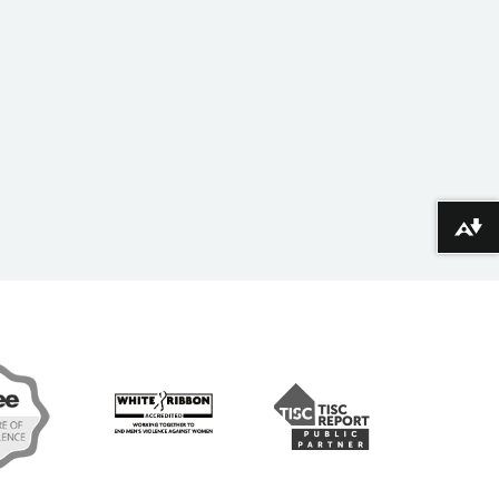
Lawrlwytho fformatau amgen ...