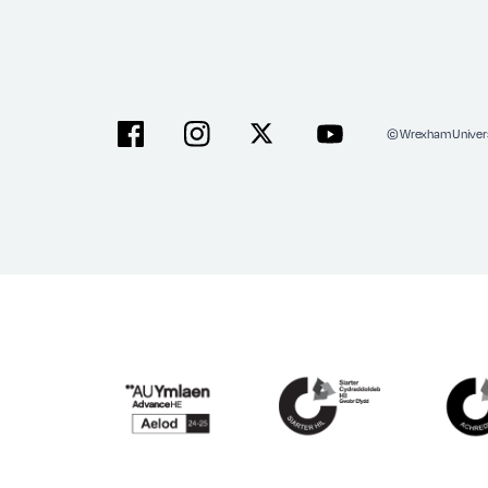
© Wrexham Univers
Facebook
Instagram
X
YouTube