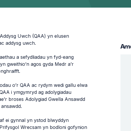
r Addysg Uwch (QAA) yn elusen
 ac addysg uwch.
Am
taethau a sefydliadau yn fyd-eang
n gweithio’n agos gyda Medr a’r
nghraifft.
odau o’r QAA ac rydym wedi gallu elwa
y QAA i ymgymryd ag adolygiadau
ae’r broses Adolygiad Gwella Ansawdd
 ansawdd.
f ei gynnal yn ystod blwyddyn
Prifysgol Wrecsam yn bodloni gofynion