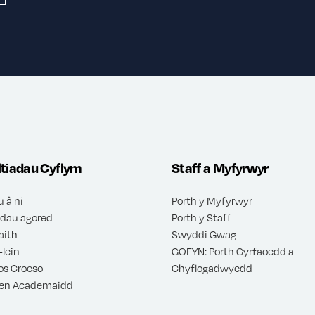
ltiadau Cyflym
Staff a Myfyrwyr
u â ni
Porth y Myfyrwyr
dau agored
Porth y Staff
aith
Swyddi Gwag
-lein
GOFYN: Porth Gyrfaoedd a
s Croeso
Chyflogadwyedd
en Academaidd