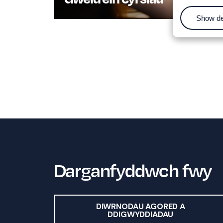
Show de
Darganfyddwch fwy
DIWRNODAU AGORED A
DDIGWYDDIADAU