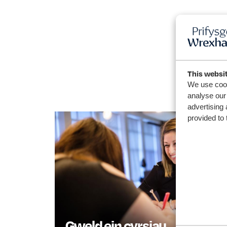
This websi
We use cook
analyse our 
advertising 
provided to 
Gweld ein cyrsiau