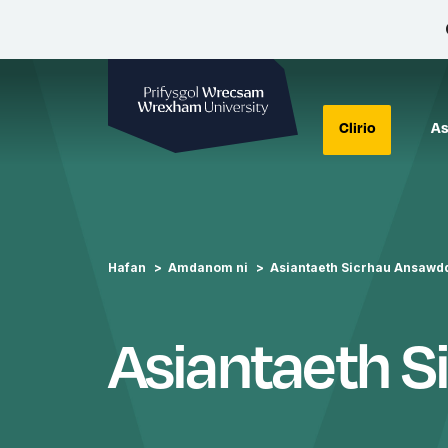
Prifysgol Wrecsam
Clirio
As
Hafan
Amdanom ni
Asiantaeth Sicrhau Ansawd
Asiantaeth 