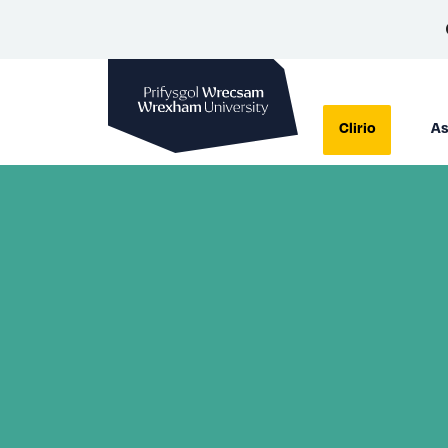
Prifysgol Wrecsam
Clirio
As