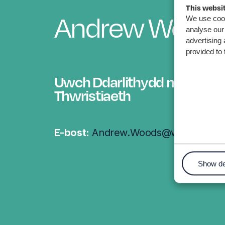
This websi
Andrew Wood
We use cook
analyse our 
advertising 
provided to 
Uwch Ddarlithydd mewn Lle
Thwristiaeth
E-bost:
Andrew.Woods@wrexham.ac
Show de