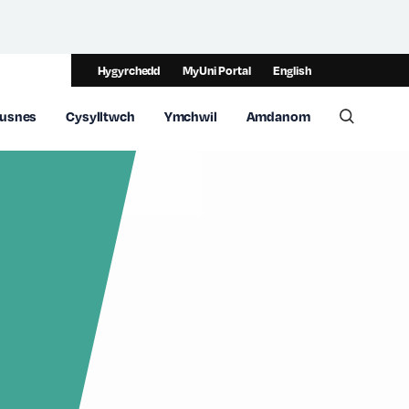
Hygyrchedd
MyUni Portal
English
usnes
Cysylltwch
Ymchwil
Amdanom
Toggle 