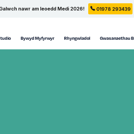
Galwch nawr am leoedd Medi 2026!
01978 293439
tudio
Bywyd Myfyrwyr
Rhyngwladol
Gwasanaethau B