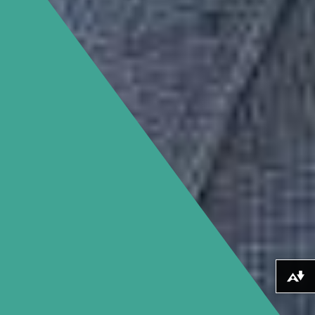
Lawrlwytho fformatau amgen ...