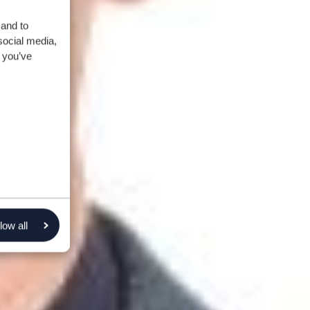
 and to
social media,
 you’ve
low all