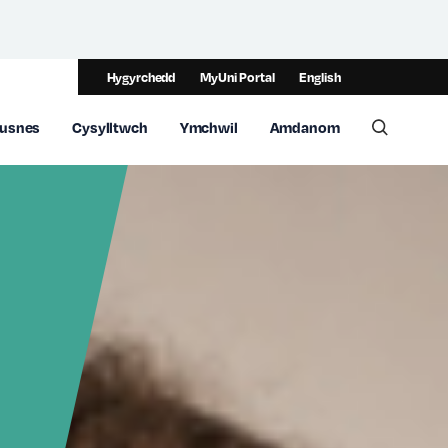
Hygyrchedd
MyUni Portal
English
usnes
Cysylltwch
Ymchwil
Amdanom
Toggle 