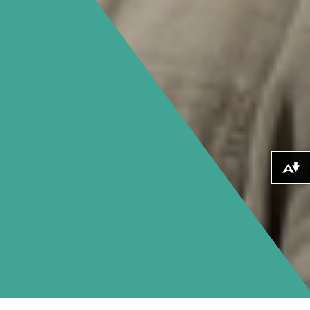
Lawrlwytho fformatau amgen ...