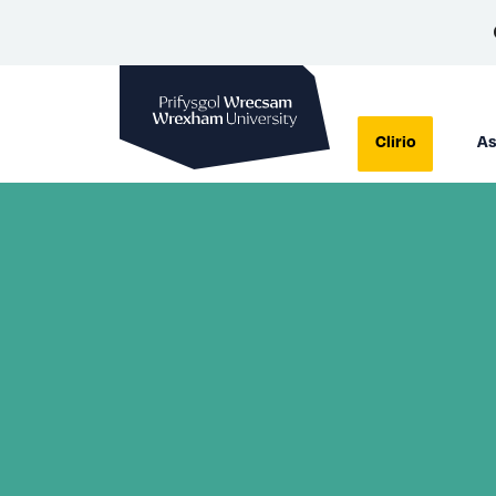
Prifysgol Wrecsam
Clirio
As