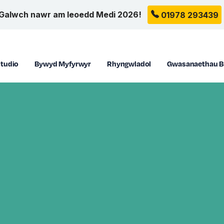
Galwch nawr am leoedd Medi 2026!
01978 293439
tudio
Bywyd Myfyrwyr
Rhyngwladol
Gwasanaethau B