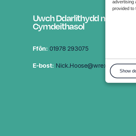
advertising 
provided to 
Uwch Ddarlithydd mewn Gw
Cymdeithasol
Ffôn:
01978 293075
E-bost:
Nick.Hoose@wrexham.ac.uk
Show de