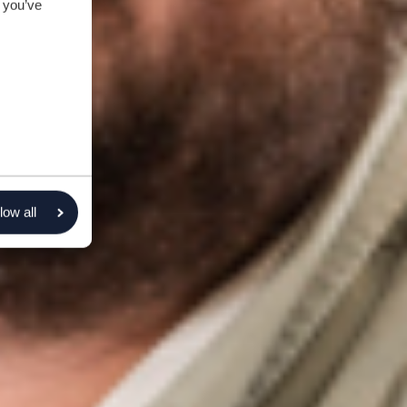
 you’ve
low all