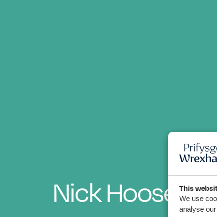
Nick Hoose
This websi
We use cook
analyse our 