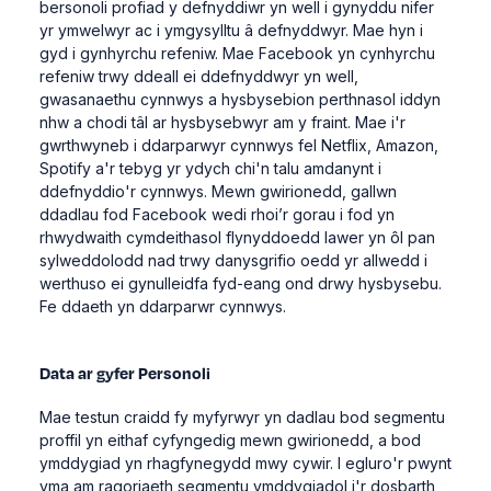
bersonoli profiad y defnyddiwr yn well i gynyddu nifer
yr ymwelwyr ac i ymgysylltu â defnyddwyr. Mae hyn i
gyd i gynhyrchu refeniw. Mae Facebook yn cynhyrchu
refeniw trwy ddeall ei ddefnyddwyr yn well,
gwasanaethu cynnwys a hysbysebion perthnasol iddyn
nhw a chodi tâl ar hysbysebwyr am y fraint. Mae i'r
gwrthwyneb i ddarparwyr cynnwys fel Netflix, Amazon,
Spotify a'r tebyg yr ydych chi'n talu amdanynt i
ddefnyddio'r cynnwys. Mewn gwirionedd, gallwn
ddadlau fod Facebook wedi rhoi’r gorau i fod yn
rhwydwaith cymdeithasol flynyddoedd lawer yn ôl pan
sylweddolodd nad trwy danysgrifio oedd yr allwedd i
werthuso ei gynulleidfa fyd-eang ond drwy hysbysebu.
Fe ddaeth yn ddarparwr cynnwys.
Data ar gyfer Personoli
Mae testun craidd fy myfyrwyr yn dadlau bod segmentu
proffil yn eithaf cyfyngedig mewn gwirionedd, a bod
ymddygiad yn rhagfynegydd mwy cywir. I egluro'r pwynt
yma am ragoriaeth segmentu ymddygiadol i'r dosbarth,