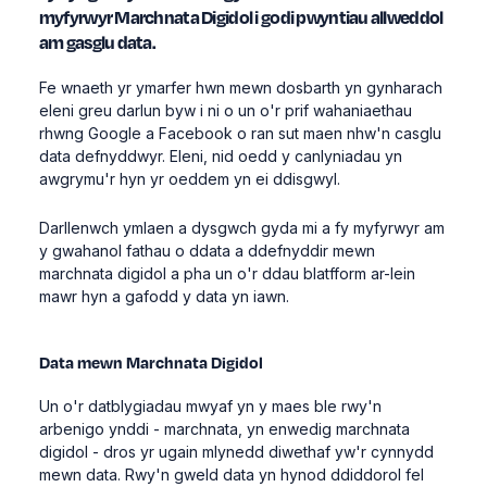
myfyrwyr
Marchnata Digidol
i godi pwyntiau allweddol
am gasglu data.
Fe wnaeth yr ymarfer hwn mewn dosbarth yn gynharach
eleni greu darlun byw i ni o un o'r prif wahaniaethau
rhwng Google a Facebook o ran sut maen nhw'n casglu
data defnyddwyr. Eleni, nid oedd y canlyniadau yn
awgrymu'r hyn yr oeddem yn ei ddisgwyl.
Darllenwch ymlaen a dysgwch gyda mi a fy myfyrwyr am
y gwahanol fathau o ddata a ddefnyddir mewn
marchnata digidol a pha un o'r ddau blatfform ar-lein
mawr hyn a gafodd y data yn iawn.
Data mewn
Marchnata Digidol
Un o'r datblygiadau mwyaf yn y maes ble rwy'n
arbenigo ynddi - marchnata, yn enwedig marchnata
digidol - dros yr ugain mlynedd diwethaf yw'r cynnydd
mewn data. Rwy'n gweld data yn hynod ddiddorol fel