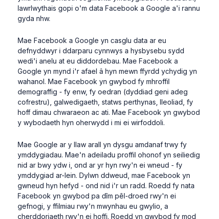
lawrlwythais gopi o'm data Facebook a Google a'i rannu
gyda nhw.
Mae Facebook a Google yn casglu data ar eu
defnyddwyr i ddarparu cynnwys a hysbysebu sydd
wedi'i anelu at eu diddordebau. Mae Facebook a
Google yn mynd i'r afael â hyn mewn ffyrdd ychydig yn
wahanol. Mae Facebook yn gwybod fy mhroffil
demograffig - fy enw, fy oedran (dyddiad geni adeg
cofrestru), galwedigaeth, statws perthynas, lleoliad, fy
hoff dimau chwaraeon ac ati. Mae Facebook yn gwybod
y wybodaeth hyn oherwydd i mi ei wirfoddoli.
Mae Google ar y llaw arall yn dysgu amdanaf trwy fy
ymddygiadau. Mae'n adeiladu proffil ohonof yn seiliedig
nid ar bwy ydw i, ond ar yr hyn rwy'n ei wneud - fy
ymddygiad ar-lein. Dylwn ddweud, mae Facebook yn
gwneud hyn hefyd - ond nid i'r un radd. Roedd fy nata
Facebook yn gwybod pa dîm pêl-droed rwy'n ei
gefnogi, y ffilmiau rwy'n mwynhau eu gwylio, a
cherddoriaeth rwy'n ei hoffi. Roedd yn gwybod fy mod