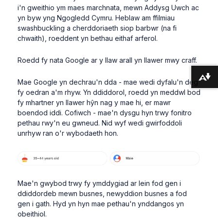
i'n gweithio ym maes marchnata, mewn Addysg Uwch ac
yn byw yng Ngogledd Cymru. Heblaw am ffilmiau
swashbuckling a cherddoriaeth siop barbwr (na fi
chwaith), roeddent yn bethau eithaf arferol.
Roedd fy nata Google ar y llaw arall yn llawer mwy craff.
Lawrlwytho fformatau amgen ...
Mae Google yn dechrau'n dda - mae wedi dyfalu'n deg
fy oedran a'm rhyw. Yn ddiddorol, roedd yn meddwl bod
fy mhartner yn llawer hŷn nag y mae hi, er mawr
boendod iddi. Cofiwch - mae'n dysgu hyn trwy fonitro
pethau rwy'n eu gwneud. Nid wyf wedi gwirfoddoli
unrhyw ran o'r wybodaeth hon.
Mae'n gwybod trwy fy ymddygiad ar lein fod gen i
ddiddordeb mewn busnes, newyddion busnes a fod
gen i gath. Hyd yn hyn mae pethau'n ynddangos yn
obeithiol.