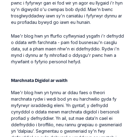
pwnc i fyfyrwyr gan ei fod wir yn agor eu llygaid i'r hyn
sy'n digwydd o'u cwmpas bob dydd. Mae'n bwnc
trosglwyddadwy iawn sy'n caniatáu i fyfyrwyr dynnu ar
eu profiadau bywyd go iawn eu hunain.
Mae'r blog hwn yn ffurfio cyflwyniad ysgafn i'r defnydd
o ddata wrth farchnata - pam fod busnesau'n casglu
data, sut a pham maen nhw'n ei ddefnyddio. Rydw i'n
mynd i dynnu ar fy mhrofiad o ddysgu'r pwnc hwn a
rhywfaint o fyfyrio personol hefyd.
Marchnata Digidol
ar waith
Mae'r blog hwn yn tynnu ar ddau faes o theori
marchnata rydw i wedi bod yn eu harchwilio gyda fy
myfyrwyr israddedig eleni. Yn gyntaf, y defnydd
cynyddol o ddata mewn marchnata digidol i bersonoli
profiad y defnyddiwr. Yn ail, sut mae data’n cael ei
ddefnyddio i broffilio, neu rannu grwpiau o gwsmeriaid
yn ‘dalpiau’. Segmentau o gwsmeriaid sy'n fwy