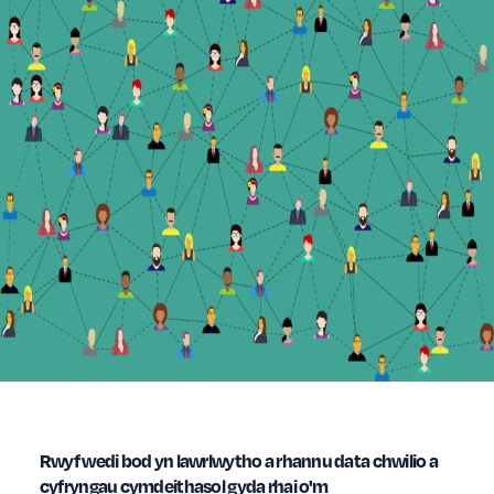
Rwyf wedi bod yn lawrlwytho a rhannu data chwilio a
cyfryngau cymdeithasol gyda rhai o'm