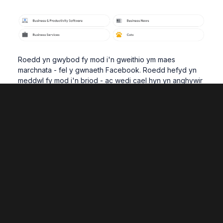
Roedd yn gwybod fy mod i'n gweithio ym maes
marchnata - fel y gwnaeth Facebook. Roedd hefyd yn
meddwl fy mod i'n briod - ac wedi cael hyn yn anghywir
mewn gwirionedd. Rwy'n byw yn hapus gyda fy
mhartner ers blynyddoedd lawer, nid ydym eto wedi
priodi.
‌Dyma ble mae pethau'n ymddangos yn ddiddorol. Y
nifer o weithiau rwyf wedi rhedeg yr ymarfer hwn rwyf
wedi cael fy nghyfarch â hyn;