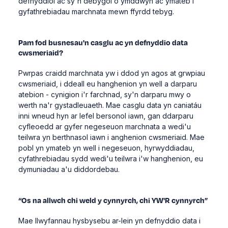
defnyddiol ac sy'n debygol o ymddwyn ac ymateb i
gyfathrebiadau marchnata mewn ffyrdd tebyg.
Pam fod busnesau'n casglu ac yn defnyddio data
cwsmeriaid?
Pwrpas craidd marchnata yw i ddod yn agos at grwpiau
cwsmeriaid, i ddeall eu hanghenion yn well a darparu
atebion - cynigion i'r farchnad, sy'n darparu mwy o
werth na'r gystadleuaeth. Mae casglu data yn caniatáu
inni wneud hyn ar lefel bersonol iawn, gan ddarparu
cyfleoedd ar gyfer negeseuon marchnata a wedi'u
teilwra yn berthnasol iawn i anghenion cwsmeriaid. Mae
pobl yn ymateb yn well i negeseuon, hyrwyddiadau,
cyfathrebiadau sydd wedi'u teilwra i'w hanghenion, eu
dymuniadau a'u diddordebau.
“Os na allwch chi weld y cynnyrch, chi YW'R cynnyrch”
Mae llwyfannau hysbysebu ar-lein yn defnyddio data i