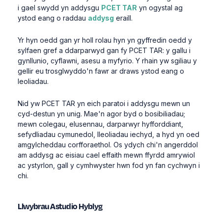
i
gael
swydd
yn
addysgu
PCET TAR
yn
ogystal
ag
ystod
eang
o
raddau
addysg
eraill
.
Yr
hyn
oedd
gan
yr
holl
rolau
hyn
yn
gyffredin
oedd
y
sylfaen
gref
a
ddarparwyd
gan
fy
PCET TAR: y
gallu
i
gynllunio
,
cyflawni
,
asesu
a
myfyrio
. Y
rhain
yw
sgiliau
y
gellir
eu
trosglwyddo'n
fawr
ar
draws
ystod
eang
o
leoliadau
.
Nid
yw
PCET TAR
yn
eich
paratoi
i
addysgu
mewn
un
cyd-destun
yn
unig
.
Mae'n
agor
byd
o
bosibiliadau
;
mewn
colegau
,
elusennau
,
darparwyr
hyfforddiant
,
sefydliadau
cymunedol
,
lleoliadau
iechyd, a
hyd
yn
oed
amgylcheddau
corfforaethol
.
Os
ydych
chi'n
angerddol
am
addysg
ac
eisiau
cael
effaith
mewn
ffyrdd
amrywiol
ac
ystyrlon
, gall y
cymhwyster
hwn
fod
yn
fan
cychwyn
i
chi.
Llwybrau
Astudio
Hyblyg