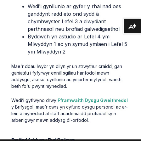
Wedi'i
gynllunio
ar
gyfer
y
rhai
nad
oes
ganddynt
radd
eto
ond
sydd
â
chymhwyster
Lefel
3 a
diwydiant
Lawrlwytho fformatau amgen ...
perthnasol
neu
brofiad
galwedigaethol
Byddwch
yn
astudio
ar
Lefel
4
ym
Mlwyddyn
1 ac
yn
symud
ymlaen
i
Lefel
5
ym
Mlwyddyn
2
Mae'r
ddau
lwybr
yn
dilyn
yr un
strwythur
craidd
,
gan
ganiatáu
i
fyfyrwyr
ennill
sgiliau
hanfodol
mewn
addysgu
,
asesu
,
cynllunio
ac
ymarfer
myfyriol
,
waeth
beth
fo'u
pwynt
mynediad
.
Wedi’i
gyflwyno
drwy
Fframwaith Dysgu Gweithredol
y
Brifysgol
,
mae’r
cwrs
yn
cyfuno
dysgu
personol
ac
ar-
lein
â
mynediad
at staff
academaidd
profiadol
sy’n
arbenigwyr
mewn
addysg
ôl-orfodol
.
Profiad
Addysgu
Byd
Go
Iawn