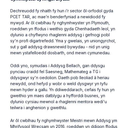
Dechreuodd
fy
nhaith
fy
hun
i’r
sector
ôl-orfodol
gyda
PCET TAR, ac
mae’n
benderfyniad
a
newidiodd
fy
mywyd
.
Ar
ôl
cwblhau
fy
nghymhwyster
yn
Plymouth,
roeddwn
yn
ffodus
i
weithio
gyda
Chenhadaeth
leol
,
yn
dylunio
a
chyflwyno
rhaglenni
addysg
i
gefnogi
pobl
sy'n
profi
digartrefedd
. Yma y
gwelais
,
yn
uniongyrchol
,
sut
y gall
addysg
drawsnewid
bywydau
-
nid
yn
unig
mewn
ystafelloedd
dosbarth
,
ond
mewn
cymunedau
.
Oddi
yno
,
symudais
i
Addysg
Bellach,
gan
ddysgu
pynciau
craidd
fel
Saesneg
,
Mathemateg
a TG
i
ddysgwyr
sy'n
oedolion
.
Daeth
pob
lleoliad
â
heriau
newydd
,
ond
hefyd
y
wobr
o weld
dysgwyr
yn
tyfu
mewn
hyder
a
gallu
. Yn
ddiweddarach
,
cefais
fy
hun
yn
gweithio
ym
maes
datblygu
a
hyfforddi
busnes
,
yn
dylunio
cyrsiau
mewnol
a
rhaglenni
mentora
wedi'u
teilwra
i
anghenion
y
gweithlu
.
Ar
ôl
cwblhau
fy
nghymhwyster
Meistr
i
mewn
Addysg
ym
Mhrifysgol
Wrecsam
yn
2016,
roeddwn
yn
ddigon
ffodus