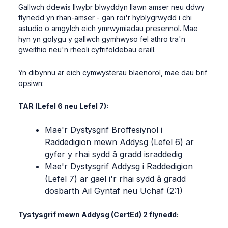
Gallwch
ddewis
llwybr
blwyddyn
llawn
amser
neu
ddwy
flynedd
yn
rhan-amser
-
gan
roi'r
hyblygrwydd
i
chi
astudio
o
amgylch
eich
ymrwymiadau
presennol
. Mae
hyn
yn
golygu
y
gallwch
gymhwyso
fel
athro
tra'n
gweithio
neu'n
rheoli
cyfrifoldebau
eraill
.
Yn
dibynnu
ar
eich
cymwysterau
blaenorol
,
mae
dau
brif
opsiwn
:
TAR (
Lefel
6 neu
Lefel
7):
Mae'r
Dystysgrif
Broffesiynol
i
Raddedigion
mewn
Addysg
(
Lefel
6)
ar
gyfer
y
rhai
sydd
â
gradd
israddedig
Mae'r
Dystysgrif
Addysg
i
Raddedigion
(
Lefel
7)
ar
gael
i'r
rhai
sydd
â
gradd
dosbarth
Ail
Gyntaf
neu
Uchaf
(2:1)
Tystysgrif
mewn
Addysg
(CertEd) 2
flynedd
: