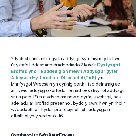
Ydych chi am
lansio
gyrfa
addysgu
sy'n
mynd
y
tu
hwnt
i'r
ystafell
ddosbarth
draddodiadol
?
Mae'r
Dystysgrif
Broffesiynol i Raddedigion mewn Addysg ar gyfer
Addysg a Hyfforddiant Ôl-orfodol (
TAR
)
ym
Mhrifysgol
Wrecsam
yn
cynnig
porth
i
fyd
deinamig
ac
amrywiol
addysg
ôl-orfodol
lle
nad
oes
dwy
rôl
addysgu
yr un
peth
.
P’un
a
ydych
am
newid
gyrfa
,
uwchsgil
, neu
adeiladu
ar
brofiad
presennol
,
bydd
y
cwrs
hwn
yn
rhoi’r
wybodaeth
a’r
hyder
proffesiynol
i
chi
addysgu’n
effeithiol
yn
y sector ôl-16.
Cymhwyster
Sy'n
Agor
Drysau