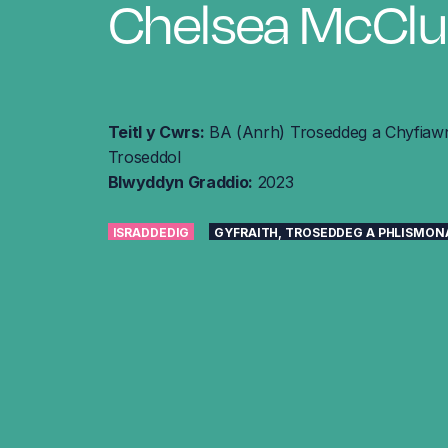
Chelsea McClu
Teitl y Cwrs:
BA (Anrh) Troseddeg a Chyfiaw
Troseddol
Blwyddyn Graddio:
2023
ISRADDEDIG
GYFRAITH, TROSEDDEG A PHLISMON