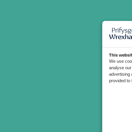
This websi
We use cook
analyse our 
advertising 
provided to 