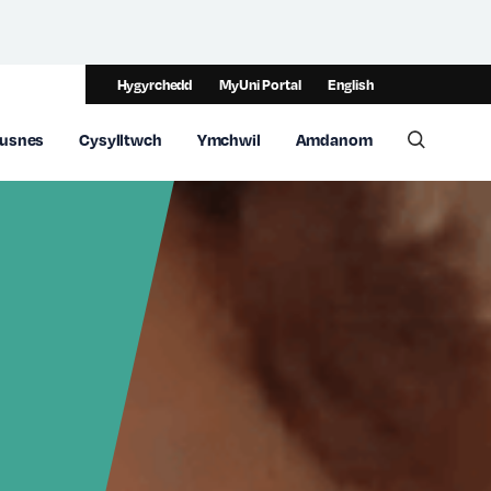
Hygyrchedd
MyUni Portal
English
usnes
Cysylltwch
Ymchwil
Amdanom
Toggle 