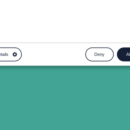
tails
Deny
Al