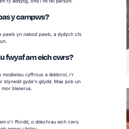
am
fy
addysg
,
ond
i
mi
fel
person.
mpas y campws?
e
pawb
yn
nabod
pawb
, a
dydych
chi
un.
u fwyaf am eich cwrs?
 y
modiwlau
cyffrous
a
diddorol
,
i'r
ir
blynedd
gyda'n
gilydd
. Mae
pob
un
s
mor
bleserus
.
cam
o'r
ffordd
, o
ddechrau
eich
cwrs
ob
amser
i
helpu
.