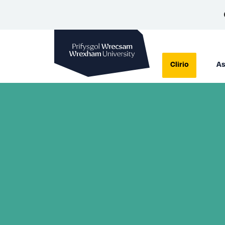
Prifysgol Wrecsam
Clirio
As