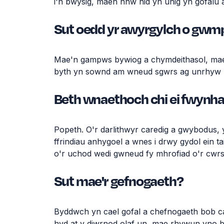
i'n
bwysig
,
maen
nhw
nid
yn
unig
yn
gofalu
Sut oedd yr awyrgylch o gw
Mae'n
gampws
bywiog
a
chymdeithasol
,
ma
byth
yn
sownd
am
wneud
sgwrs
ag
unrhyw
Beth wnaethoch chi ei fwynha
Popeth
.
O'r
darlithwyr
caredig
a
gwybodus
,
ffrindiau
anhygoel
a
wnes
i
drwy
gydol
ein
ta
o'r
uchod
wedi
gwneud
fy
mhrofiad
o'r
cwr
Sut mae'r gefnogaeth?
Byddwch
yn
cael
gofal
a
chefnogaeth
bob 
hyd
at y
diwrnod
olaf
un,
mae
rhywun
yno
b