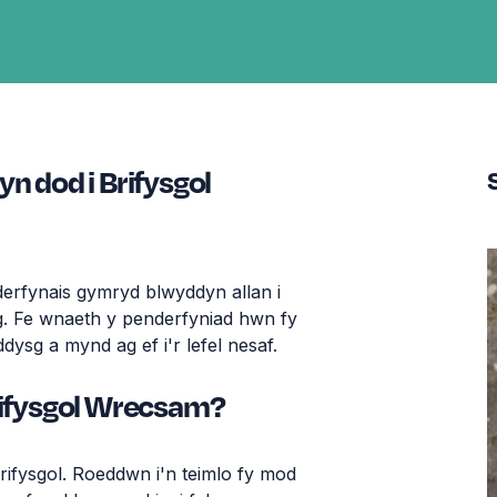
n dod i Brifysgol
erfynais
gymryd
blwyddyn
allan
i
g
. Fe
wnaeth
y
penderfyniad
hwn
fy
ddysg
a
mynd
ag
ef
i'r
lefel
nesaf
.
Brifysgol Wrecsam?
rifysgol
.
Roeddwn
i'n
teimlo
fy
mod