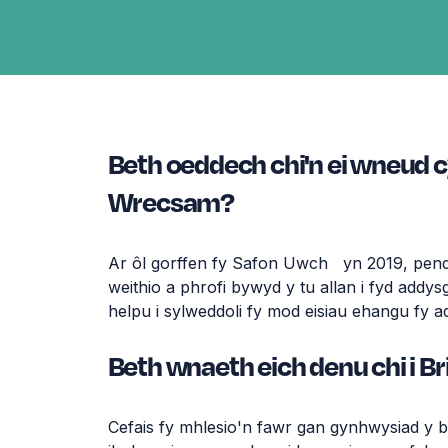
Beth oeddech chi'n ei wneud cy
Wrecsam?
Ar
ôl
gorffen
fy
Safon
Uwch
yn
2019,
pend
weithio
a
phrofi
bywyd
y
tu
allan
i
fyd
addys
helpu
i
sylweddoli
fy
mod
eisiau
ehangu
fy
a
Beth wnaeth eich denu chi i 
Cefais
fy
mhlesio'n
fawr
gan
gynhwysiad
y
b