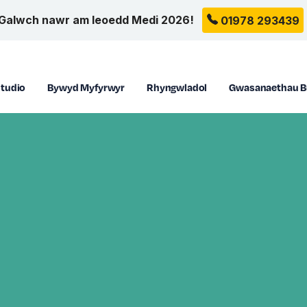
Galwch nawr am leoedd Medi 2026!
01978 293439
tudio
Bywyd Myfyrwyr
Rhyngwladol
Gwasanaethau B