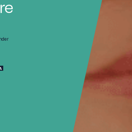
re
nder
A