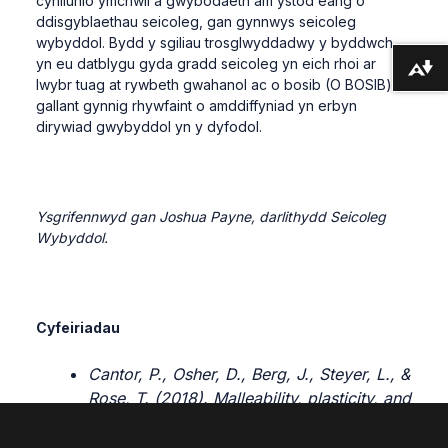
cynllunio ymchwil a gwybodaeth am ystod eang o
ddisgyblaethau seicoleg, gan gynnwys seicoleg
wybyddol. Bydd y sgiliau trosglwyddadwy y byddwch
yn eu datblygu gyda gradd seicoleg yn eich rhoi ar
Lawrlwytho fformatau amgen ...
lwybr tuag at rywbeth gwahanol ac o bosib (O BOSIB)
gallant gynnig rhywfaint o amddiffyniad yn erbyn
dirywiad gwybyddol yn y dyfodol.
Ysgrifennwyd gan Joshua Payne, darlithydd Seicoleg
Wybyddol.
Cyfeiriadau
Cantor, P., Osher, D., Berg, J., Steyer, L., &
Rose, T. (2018). Malleability, plasticity, and
individuality: How children learn and
develop in context1. Applied