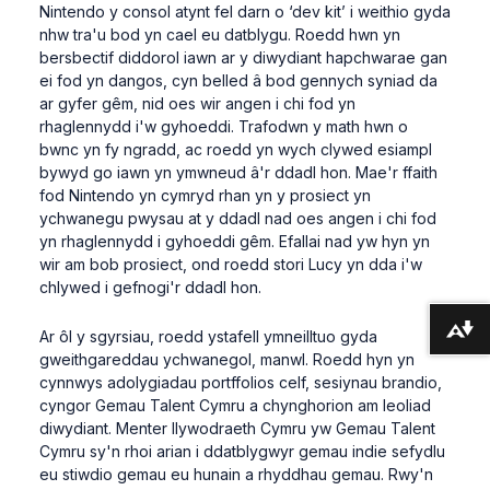
Nintendo y consol atynt fel darn o ‘dev kit’ i weithio gyda
nhw tra'u bod yn cael eu datblygu. Roedd hwn yn
bersbectif diddorol iawn ar y diwydiant hapchwarae gan
ei fod yn dangos, cyn belled â bod gennych syniad da
ar gyfer gêm, nid oes wir angen i chi fod yn
rhaglennydd i'w gyhoeddi. Trafodwn y math hwn o
bwnc yn fy ngradd, ac roedd yn wych clywed esiampl
bywyd go iawn yn ymwneud â'r ddadl hon. Mae'r ffaith
fod Nintendo yn cymryd rhan yn y prosiect yn
ychwanegu pwysau at y ddadl nad oes angen i chi fod
yn rhaglennydd i gyhoeddi gêm. Efallai nad yw hyn yn
wir am bob prosiect, ond roedd stori Lucy yn dda i'w
chlywed i gefnogi'r ddadl hon.
Lawrlwytho fformatau amgen ...
Ar ôl y sgyrsiau, roedd ystafell ymneilltuo gyda
gweithgareddau ychwanegol, manwl. Roedd hyn yn
cynnwys adolygiadau portffolios celf, sesiynau brandio,
cyngor Gemau Talent Cymru a chynghorion am leoliad
diwydiant. Menter llywodraeth Cymru yw Gemau Talent
Cymru sy'n rhoi arian i ddatblygwyr gemau indie sefydlu
eu stiwdio gemau eu hunain a rhyddhau gemau. Rwy'n