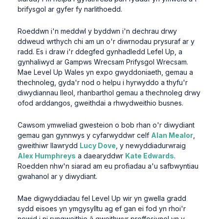
brifysgol ar gyfer fy narlithoedd.
Roeddwn i'n meddwl y byddwn i'n dechrau drwy
ddweud wrthych chi am un o'r diwrnodau prysuraf ar y
radd. Es i draw i'r ddegfed gynhadledd Lefel Up, a
gynhaliwyd ar Gampws Wrecsam Prifysgol Wrecsam.
Mae Level Up Wales yn expo gwyddoniaeth, gemau a
thechnoleg, gyda'r nod o helpu i hyrwyddo a thyfu'r
diwydiannau lleol, rhanbarthol gemau a thechnoleg drwy
ofod arddangos, gweithdai a rhwydweithio busnes.
Cawsom ymweliad gwesteion o bob rhan o'r diwydiant
gemau gan gynnwys y cyfarwyddwr celf
Alan Mealor
,
gweithiwr llawrydd
Lucy Dove
, y newyddiadurwraig
Alex Humphreys
a daearyddwr
Kate Edwards
.
Roedden nhw'n siarad am eu profiadau a'u safbwyntiau
gwahanol ar y diwydiant.
Mae digwyddiadau fel Level Up wir yn gwella gradd
sydd eisoes yn ymgysylltu ag ef gan ei fod yn rhoi'r
newid i ni ryngweithio â gweithwyr proffesiynol yn y