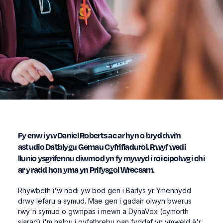
Fy enw i yw Daniel Roberts ac ar hyn o bryd dwi'n
astudio Datblygu Gemau Cyfrifiadurol. Rwyf wedi
llunio ysgrifennu diwrnod yn fy mywyd i roi cipolwg i chi
ar y radd hon yma yn Prifysgol Wrecsam.
Rhywbeth i'w nodi yw bod gen i Barlys yr Ymennydd
drwy lefaru a symud. Mae gen i gadair olwyn bwerus
rwy'n symud o gwmpas i mewn a DynaVox (cymorth
siarad) i'm helpu i gyfathrebu pan fyddaf yn ymweld â'r