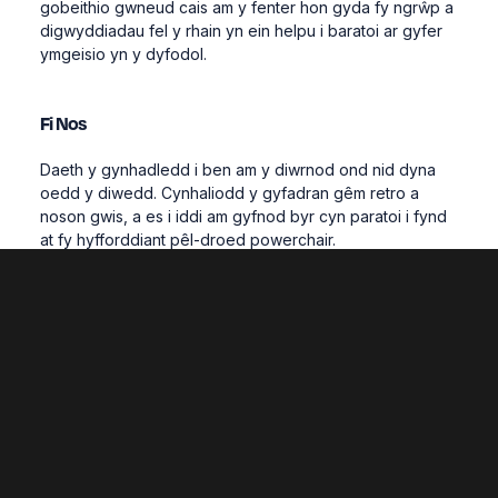
gobeithio gwneud cais am y fenter hon gyda fy ngrŵp a
digwyddiadau fel y rhain yn ein helpu i baratoi ar gyfer
ymgeisio yn y dyfodol.
Fi Nos
Daeth y gynhadledd i ben am y diwrnod ond nid dyna
oedd y diwedd. Cynhaliodd y gyfadran gêm retro a
noson gwis, a es i iddi am gyfnod byr cyn paratoi i fynd
at fy hyfforddiant pêl-droed powerchair.
O'n i byth yn meddwl y byswn i'n gallu chwarae pêl-
droed mewn bywyd go iawn ond mae Powerchair
Football, sy'n cael ei redeg gan Glwb Pêl-droed
Wrecsam, yn golygu y gallaf gymryd rhan. Mae pêl-
droed yn ymlacio fi wedi wythnos brysur o waith wrth
gwrs a dwi wir yn mwynhau bod yn rhan o'r tîm. Rydym
yn rhan o glwb Clwb Pêl-droed Wrecsam ac rwy' hyd yn
oed wedi cwrdd â'r perchnogion, Ryan Reynolds a Rob
McElhenney, ac wedi bod yn aelod ar gyfres gyntaf