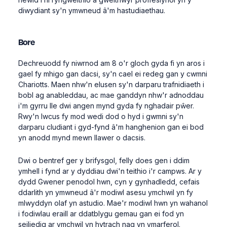
diwydiant sy'n ymwneud â'm hastudiaethau.
Bore
Dechreuodd fy niwrnod am 8 o'r gloch gyda fi yn aros i
gael fy mhigo gan dacsi, sy'n cael ei redeg gan y cwmni
Chariotts. Maen nhw'n elusen sy'n darparu trafnidiaeth i
bobl ag anableddau, ac mae ganddyn nhw'r adnoddau
i'm gyrru lle dwi angen mynd gyda fy nghadair pŵer.
Rwy'n lwcus fy mod wedi dod o hyd i gwmni sy'n
darparu cludiant i gyd-fynd â'm hanghenion gan ei bod
yn anodd mynd mewn llawer o dacsis.
Dwi o bentref ger y brifysgol, felly does gen i ddim
ymhell i fynd ar y dyddiau dwi'n teithio i'r campws. Ar y
dydd Gwener penodol hwn, cyn y gynhadledd, cefais
ddarlith yn ymwneud â'r modiwl asesu ymchwil yn fy
mlwyddyn olaf yn astudio. Mae'r modiwl hwn yn wahanol
i fodiwlau eraill ar ddatblygu gemau gan ei fod yn
seiliedig ar ymchwil yn hytrach nag yn ymarferol.