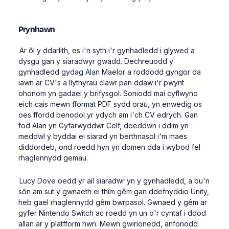
Prynhawn
Ar ôl y ddarlith, es i'n syth i'r gynhadledd i glywed a
dysgu gan y siaradwyr gwadd.
Dechreuodd y
gynhadledd gydag Alan Maelor a roddodd gyngor da
iawn ar CV's a llythyrau clawr pan ddaw i'r pwynt
ohonom yn gadael y brifysgol. Soniodd mai cyflwyno
eich cais mewn fformat PDF sydd orau, yn enwedig os
oes ffordd benodol yr ydych am i'ch CV edrych. Gan
fod Alan yn Gyfarwyddwr Celf, doeddwn i ddim yn
meddwl y byddai ei siarad yn berthnasol i'm maes
diddordeb, ond roedd hyn yn domen dda i wybod fel
rhaglennydd gemau.
Lucy Dove oedd yr ail siaradwr yn y gynhadledd, a bu'n
sôn am sut y gwnaeth ei thîm gêm gan ddefnyddio Unity,
heb gael rhaglennydd gêm bwrpasol. Gwnaed y gêm ar
gyfer Nintendo Switch ac roedd yn un o'r cyntaf i ddod
allan ar y platfform hwn. Mewn gwirionedd, anfonodd