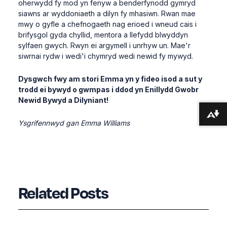
oherwydd fy mod yn fenyw a benderfynodd gymryd
siawns ar wyddoniaeth a dilyn fy mhasiwn. Rwan mae
mwy o gyfle a chefnogaeth nag erioed i wneud cais i
brifysgol gyda chyllid, mentora a llefydd blwyddyn
sylfaen gwych. Rwyn ei argymell i unrhyw un. Mae'r
siwrnai rydw i wedi'i chymryd wedi newid fy mywyd.
Dysgwch fwy am stori Emma yn y fideo isod a sut y
trodd ei bywyd o gwmpas i ddod yn Enillydd Gwobr
Newid Bywyd a Dilyniant!
Lawrlwytho fformatau amgen ...
Ysgrifennwyd gan Emma Williams
Related Posts