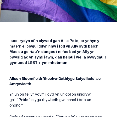
Isod, rydyn ni'n clywed gan Ali a Pete, ar yr hyn y
mae'n ei olygu iddyn nhw i fod yn Ally syth balch.
Mae eu geiriau'n dangos i ni fod bod yn Ally yn
bwysig ac yn syml iawn, gan helpu i wella bywydau'r
gymuned LGBT + ym mhobman.
Alison Bloomfield: Rheolwr Datblygu Sefydliadol ac
Amrywiaeth
Yn union fel yr ydym i gyd yn unigolion unigryw,
gall
“Pride”
olygu rhywbeth gwahanol i bob un
ohonom.
Cefais fy magu yn ystod y 70au a’r 80au ar adeg pan