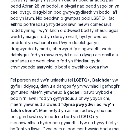
oedd Adran 28 yn bodoli, a olygai nad oedd ysgolion yn
cael dysgu disgyblion bod gwrywgydiaeth yn bodoli a’i
bod yn iawn. Nid oeddwn o gwmpas pobl LGBTQ+ (ac
eithrio portreadau ystrydebol iawn mewn comedïau),
fodd bynnag, rwy'n falch o ddweud bod fy nheulu agos
wedi fy magu i fod yn derbyn eraill, hyd yn oed os
oeddent yn wahanol i mi. Rwy'n ddiolchgar yn
dragwyddol fy mod i, oherwydd fy magwraeth, wedi
datblygu i fod yn rhywun sydd eisiau dysgu am eraill a'u
profiadau ac wedi elwa o fod yn ffrindiau gyda
chymysgedd amrywiol o bobl a gweithio gyda nhw.
Fel person nad yw’n uniaethu fel LGBTQ+,
Balchder
yw
gyfle i ddysgu, dathlu a dangos fy ymrwymiad i gefnogi’r
gymuned. Mae'n ymwneud â gadael i bawb wybod ei
bod hi'n iawn i fod yn gyffyrddus â phwy ydych chi,
mae'n ymwneud â dweud
“dyma pwy ydw i ac rwy'n
falch ohono”
. Mae hefyd yn amser i adlewyrchu nad
oes gan bawb sy'n nodi eu bod yn LGBTQ+ y
mecanweithiau hyder neu gymorth i fyw eu bywyd fel yr
hoffent yn llawn. Dyna pam ei bod mor bwysig bod y rhai