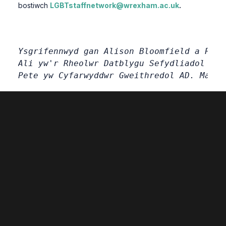
bostiwch
LGBTstaffnetwork@wrexham.ac.uk
.
Ysgrifennwyd gan Alison Bloomfield a Pete
Ali yw'r Rheolwr Datblygu Sefydliadol ac 
Pete yw Cyfarwyddwr Gweithredol AD. Mae'n
Related Posts