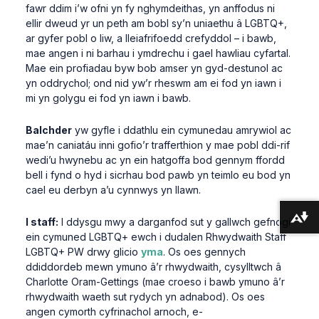
fawr ddim i’w ofni yn fy nghymdeithas, yn anffodus ni
ellir dweud yr un peth am bobl sy’n uniaethu â LGBTQ+,
ar gyfer pobl o liw, a lleiafrifoedd crefyddol – i bawb,
mae angen i ni barhau i ymdrechu i gael hawliau cyfartal.
Mae ein profiadau byw bob amser yn gyd-destunol ac
yn oddrychol; ond nid yw’r rheswm am ei fod yn iawn i
mi yn golygu ei fod yn iawn i bawb.
Balchder
yw gyfle i ddathlu ein cymunedau amrywiol ac
mae’n caniatáu inni gofio’r trafferthion y mae pobl ddi-rif
wedi’u hwynebu ac yn ein hatgoffa bod gennym ffordd
bell i fynd o hyd i sicrhau bod pawb yn teimlo eu bod yn
cael eu derbyn a’u cynnwys yn llawn.
Lawrlwytho fformatau amgen ...
I staff:
I ddysgu mwy a darganfod sut y gallwch gefnogi
ein cymuned LGBTQ+ ewch i dudalen Rhwydwaith Staff
LGBTQ+ PW drwy glicio
yma
. Os oes gennych
ddiddordeb mewn ymuno â’r rhwydwaith, cysylltwch â
Charlotte Oram-Gettings (mae croeso i bawb ymuno â’r
rhwydwaith waeth sut rydych yn adnabod). Os oes
angen cymorth cyfrinachol arnoch, e-