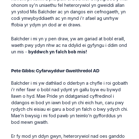
ohonom sy'n uniaethu fel heterorywiol yn gweiddi allan
yn ystod Mis Balchder ac yn dangos ein cefnogaeth, yn
codi ymwybyddiaeth ac yn mynd i'r afael ag unrhyw
ffobia yr ydym yn dod ar ei draws.
Balchder i mi yn y pen draw, yw am gariad at bobl eraill,
waeth pwy ydyn nhw ac na ddylid ei gyfyngu i ddim ond
un mis -
byddwch yn falch bob mis!
Pete Gibbs: Cyfarwyddwr Gweithredol AD
Balchder i mi yw dathliad o dderbyn a chyfle i roi gobaith
i’r nifer fawr o bobl nad ydynt yn gallu byw eu bywyd
llawn o hyd. Mae Pride yn ddatganiad cyffredinol i
ddangos ei bod yn iawn bod yn chi eich hun, caru pwy
rydych chi eisiau ei garu a bod yn falch o bwy ydych chi.
Mae’n bwysig i mi fod pawb yn teimlo’n gyfforddus yn
bod mewn gwaith.
Er fy mod yn ddyn gwyn, heterorywiol nad oes ganddo