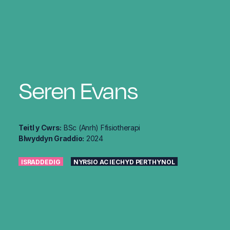
Seren Evans
Teitl y Cwrs:
BSc (Anrh) Ffisiotherapi
Blwyddyn Graddio:
2024
ISRADDEDIG
NYRSIO AC IECHYD PERTHYNOL