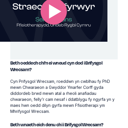
Beth oeddech chi'n ei wneud cyn dod i Brifysgol
Wrecsam?
Cyn Prifysgol Wrecsam, roeddwn yn cwblhau fy PhD
mewn Chwaraeon a Gwyddor Ymarfer Corff gyda
diddordeb brwd mewn atal a rheoli anafiadau
chwaraeon, felly’r cam nesaf i ddatblygu fy ngyrfa yn y
maes hwn oedd dilyn gyrfa mewn Ffisiotherapi ym
Mhrifysgol Wrecsam.
Beth wnaeth eich denu chi i Brifysgol Wrecsam?