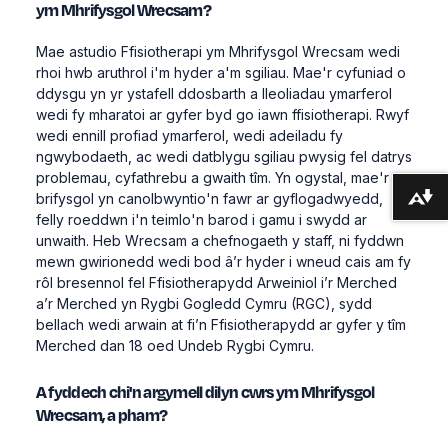
ym Mhrifysgol Wrecsam?
Mae astudio Ffisiotherapi ym Mhrifysgol Wrecsam wedi
rhoi hwb aruthrol i'm hyder a'm sgiliau. Mae'r cyfuniad o
ddysgu yn yr ystafell ddosbarth a lleoliadau ymarferol
wedi fy mharatoi ar gyfer byd go iawn ffisiotherapi. Rwyf
wedi ennill profiad ymarferol, wedi adeiladu fy
ngwybodaeth, ac wedi datblygu sgiliau pwysig fel datrys
problemau, cyfathrebu a gwaith tîm. Yn ogystal, mae'r
brifysgol yn canolbwyntio'n fawr ar gyflogadwyedd,
Lawrlwytho fformatau amgen ...
felly roeddwn i'n teimlo'n barod i gamu i swydd ar
unwaith. Heb Wrecsam a chefnogaeth y staff, ni fyddwn
mewn gwirionedd wedi bod â’r hyder i wneud cais am fy
rôl bresennol fel Ffisiotherapydd Arweiniol i’r Merched
a’r Merched yn Rygbi Gogledd Cymru (RGC), sydd
bellach wedi arwain at fi’n Ffisiotherapydd ar gyfer y tîm
Merched dan 18 oed Undeb Rygbi Cymru.
A fyddech chi'n argymell dilyn cwrs ym Mhrifysgol
Wrecsam, a pham?