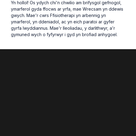
Yn
hollol
!
Os
ydych
chi'n
chwilio
am
brifysgol
gefnogol
,
ymarferol
gyda
ffocws
ar
yrfa
,
mae
Wrecsam
yn
ddewis
gwych
.
Mae'r
cwrs
Ffisiotherapi
yn
arbennig
yn
ymarferol
,
yn
ddeniadol
, ac
yn
eich
paratoi
ar
gyfer
gyrfa
lwyddiannus
.
Mae'r
lleoliadau
, y
darlithwyr
,
a'r
gymuned
wych o
fyfyrwyr
i
gyd
yn
brofiad
anhygoel
.
Straeon Cysylltiedig