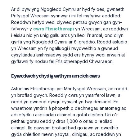
Ar ôl byw yng Ngogledd Cymru ar hyd fy oes, gwnaeth
Prifysgol Wrecsam synnwyr i mi fel myfyriwr aeddfed.
Roeddwn hefyd wedi clywed pethau gwych gan gyn-
fyfyrwyr y
cwrs Ffisiotherapi
yn Wrecsam, ac roeddwn
i eisiau nid yn unig gallu aros yn lleol i’r ardal, ond dilyn
gyrfa yng Ngogledd Cymru ar ôl graddio. Roedd astudio
yn Wrecsam yn fy ngalluogi i rwydweithio a gwneud
cysylltiadau amhrisiadwy sydd ers hynny wedi arwain at
gyflawni fy nodau fel Ffisiotherapydd Chwaraeon.
Dywedwch ychydig wrthym am eich cwrs
Astudiais Ffisiotherapi ym Mhrifysgol Wrecsam, ac roedd
yn brofiad gwych. Roedd y cwrs yn ymarferol iawn, a
oedd yn gwneud dysgu cymaint yn fwy deniadol. Fe
wnaethom ymdrin â phopeth o dechnegau anatomeg ac
adsefydlu i asesiadau clinigol a gofal cleifion. Un o'r
pethau gorau oedd y dros 1,000 o oriau o leoliad
clinigol, lle cawsom brofiad byd go iawn yn gweithio
gyda chleifion mewn ysbytai, clinigau, ac roeddwn yn