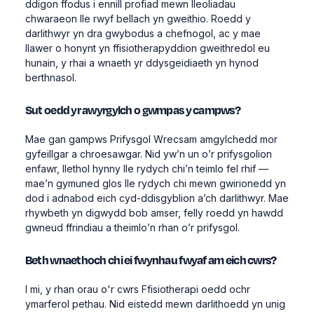
ddigon ffodus i ennill profiad mewn lleoliadau
chwaraeon lle rwyf bellach yn gweithio. Roedd y
darlithwyr yn dra gwybodus a chefnogol, ac y mae
llawer o honynt yn ffisiotherapyddion gweithredol eu
hunain, y rhai a wnaeth yr ddysgeidiaeth yn hynod
berthnasol.
Sut oedd yr awyrgylch o gwmpas y campws?
Mae gan gampws Prifysgol Wrecsam amgylchedd mor
gyfeillgar a chroesawgar. Nid yw’n un o’r prifysgolion
enfawr, llethol hynny lle rydych chi’n teimlo fel rhif —
mae’n gymuned glos lle rydych chi mewn gwirionedd yn
dod i adnabod eich cyd-ddisgyblion a’ch darlithwyr. Mae
rhywbeth yn digwydd bob amser, felly roedd yn hawdd
gwneud ffrindiau a theimlo’n rhan o’r prifysgol.
Beth wnaethoch chi ei fwynhau fwyaf am eich cwrs?
I mi, y rhan orau o'r cwrs Ffisiotherapi oedd ochr
ymarferol pethau. Nid eistedd mewn darlithoedd yn unig