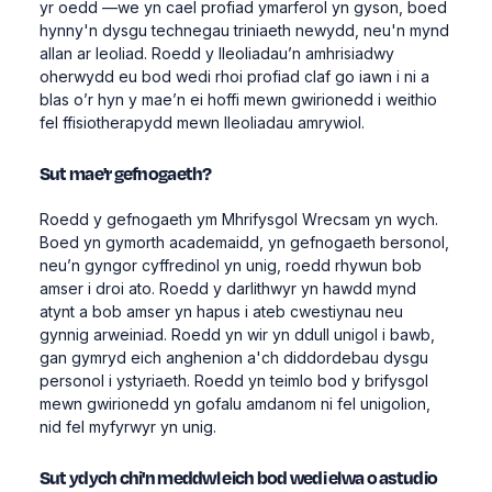
yr oedd —we yn cael profiad ymarferol yn gyson, boed
hynny'n dysgu technegau triniaeth newydd, neu'n mynd
allan ar leoliad. Roedd y lleoliadau’n amhrisiadwy
oherwydd eu bod wedi rhoi profiad claf go iawn i ni a
blas o’r hyn y mae’n ei hoffi mewn gwirionedd i weithio
fel ffisiotherapydd mewn lleoliadau amrywiol.
Sut mae'r gefnogaeth?
Roedd y gefnogaeth ym Mhrifysgol Wrecsam yn wych.
Boed yn gymorth academaidd, yn gefnogaeth bersonol,
neu’n gyngor cyffredinol yn unig, roedd rhywun bob
amser i droi ato. Roedd y darlithwyr yn hawdd mynd
atynt a bob amser yn hapus i ateb cwestiynau neu
gynnig arweiniad. Roedd yn wir yn ddull unigol i bawb,
gan gymryd eich anghenion a'ch diddordebau dysgu
personol i ystyriaeth. Roedd yn teimlo bod y brifysgol
mewn gwirionedd yn gofalu amdanom ni fel unigolion,
nid fel myfyrwyr yn unig.
Sut ydych chi'n meddwl eich bod wedi elwa o astudio