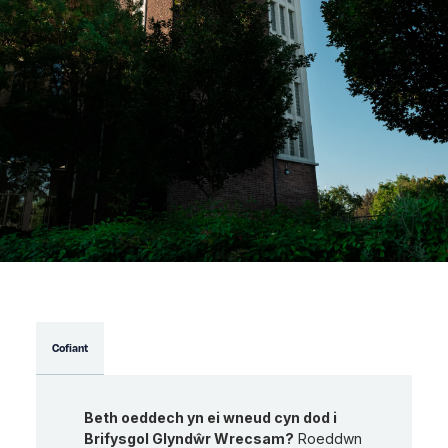
Cofiant
Beth oeddech yn ei wneud cyn dod i
Brifysgol Glyndŵr Wrecsam?
Roeddwn