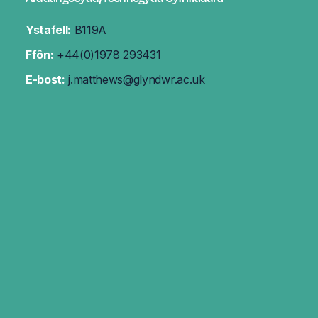
Ystafell:
B119A
Ffôn:
+44(0)1978 293431
E-bost:
j.matthews@glyndwr.ac.uk