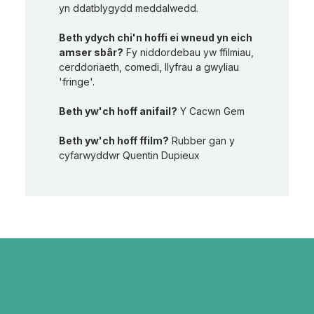
yn ddatblygydd meddalwedd.
Beth ydych chi'n hoffi ei wneud yn eich
amser sbâr?
Fy niddordebau yw ffilmiau,
cerddoriaeth, comedi, llyfrau a gwyliau
'fringe'.
Beth yw'ch hoff anifail?
Y Cacwn Gem
Beth yw'ch hoff ffilm?
Rubber gan y
cyfarwyddwr Quentin Dupieux