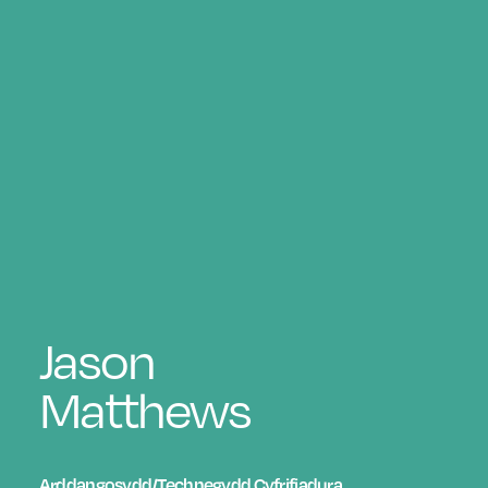
Jason
Matthews
Arddangosydd/Technegydd Cyfrifiadura