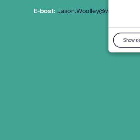
E-bost:
Jason.Woolley@wrexham.ac
Show de