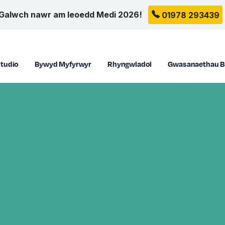
Galwch nawr am leoedd Medi 2026!
01978 293439
tudio
Bywyd Myfyrwyr
Rhyngwladol
Gwasanaethau B