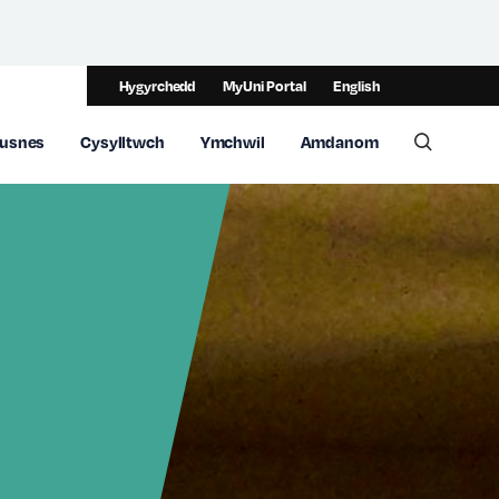
Hygyrchedd
MyUni Portal
English
usnes
Cysylltwch
Ymchwil
Amdanom
Toggle 