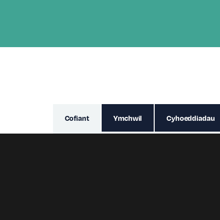
Cofiant
Ymchwil
Cyhoeddiadau
Ymunodd Jason â Phrifysgol Wrecsam f
Arweinydd Rhaglen ac yn Uwch Ddarl
gystadleuol gan MYRIAD (Manceinion
Cerdd Digidol ym Mhrifysgol Keele yn
Uwch Gymrawd o’r Academi Addysg U