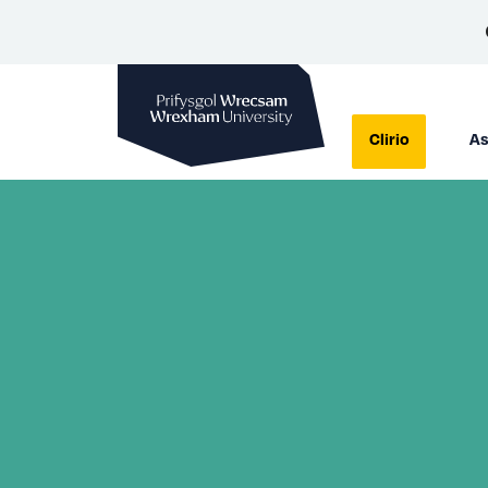
Prifysgol Wrecsam
Clirio
As