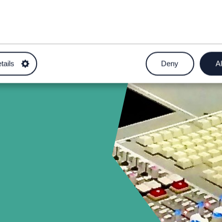
.uk
tails
Deny
Al