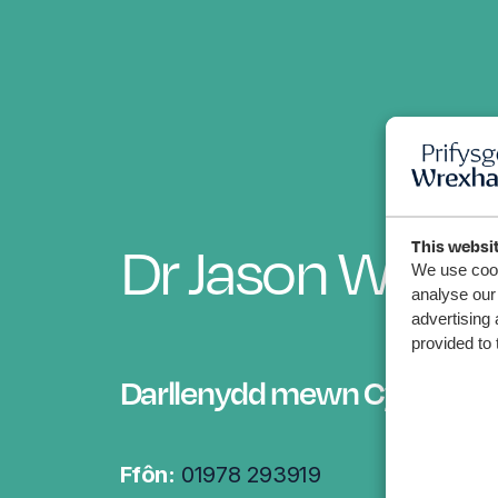
Dr
Jason Wooll
This websi
We use cook
analyse our 
advertising 
provided to 
Darllenydd mewn Cyfloga
Ffôn:
01978 293919