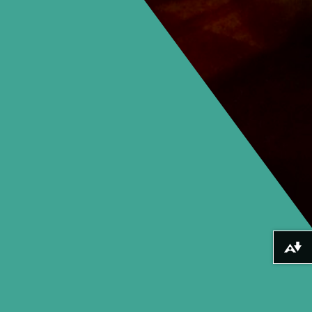
Lawrlwytho fformatau amgen ...