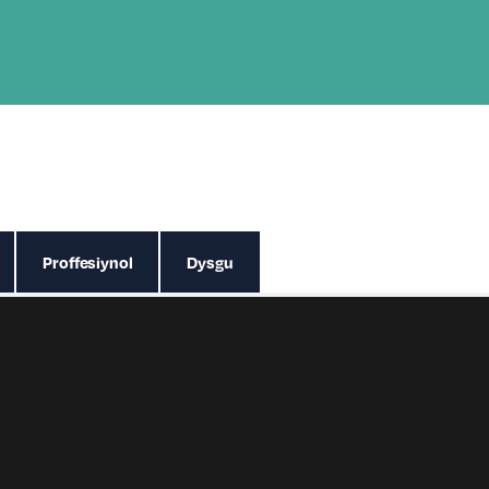
Proffesiynol
Dysgu
el aelod staff rhan amser, o Brifysgol Metropolitan Manc
ithydd. Noddwyd PhD Jason (cyfansoddiad yn y swyddfa) 
) a ddyfarnwyd gan MMU yn 2011. Cwblhawyd ei Radd Fei
 200,1 ac mae ei radd gyntaf mewn Cerddoriaeth a Hanes.
wch ers 2017.