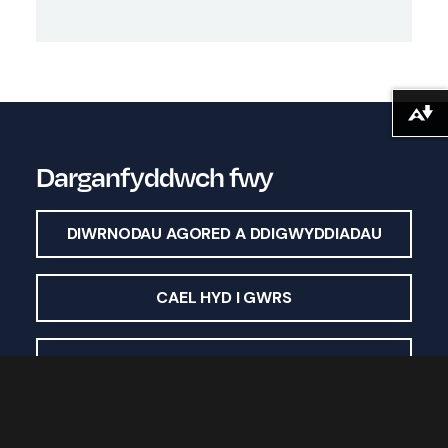
Lawrlwytho fformatau amgen ...
Darganfyddwch fwy
DIWRNODAU AGORED A DDIGWYDDIADAU
CAEL HYD I GWRS
GOFYN CWESTIWN