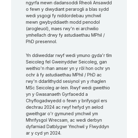
ngyrfa mewn dadansoddi Rheoli Ansawdd
o fewn y diwydiant perarogli a blas sydd
wedi ysgogi fy niddordebau ymchwil
mewn gwybyddiaeth modd penodol
(arogleuol), maes rwy'n ei archwilio
ymhellach drwy fy astudiaethau MPhil /
PhD presennol.
Yn ddiweddar rwyf wedi ymuno gyda'r tîm
Seicoleg fel Gweinyddwr Seicoleg, gan
weithio'n rhan amser yn y rôl hon ochr yn
ochr â fy astudiaethau MPhil / PhD ac
rwy'n ddarlithydd sesiynol yn y rhaglen
MSc Seicoleg ar-lein. Rwyf wedi gweithio
yn y Gwasanaeth Gyrfaoedd a
Chyflogadwyedd o fewn y brifysgol ers
dechrau 2024 ac rwyf hefyd yn aelod
gweithgar o'r gymuned ymchwil ym
Mhrifysgol Wrecsam, ac wedi derbyn
dyfarniad Datblygwr Ymchwil y Flwyddyn
ar y cyd yn 2024.