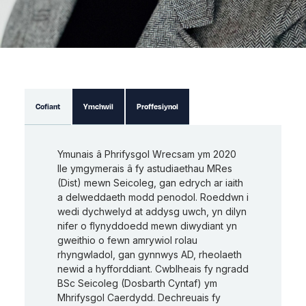
Cofiant
Ymchwil
Proffesiynol
Ymunais â Phrifysgol Wrecsam ym 2020
lle ymgymerais â fy astudiaethau MRes
(Dist) mewn Seicoleg, gan edrych ar iaith
a delweddaeth modd penodol. Roeddwn i
wedi dychwelyd at addysg uwch, yn dilyn
nifer o flynyddoedd mewn diwydiant yn
gweithio o fewn amrywiol rolau
rhyngwladol, gan gynnwys AD, rheolaeth
newid a hyfforddiant. Cwblheais fy ngradd
BSc Seicoleg (Dosbarth Cyntaf) ym
Mhrifysgol Caerdydd. Dechreuais fy