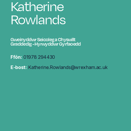
Katherine
Rowlands
Gweinyddwr Seicoleg a Chyswllt
Graddedig - Hyrwyddwr Gyrfaoedd
Ffôn:
01978 294430
E-bost:
Katherine.Rowlands@wrexham.ac.uk