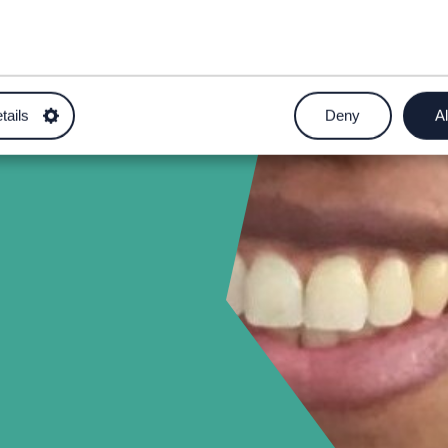
ac.uk
tails
Deny
Al