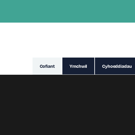
Cofiant
Ymchwil
Cyhoeddiadau
Fe wnes i fy PhD ym Mhrifysgol Bango
wyneb fel rhagfynegydd cynnar o welli
blaenorol (dan arweiniad yr Athro Dav
niwral sy’n gysylltiedig ag anhwyldera
Wedi cwblhau fy PhD yn 2016, gweith
Prifysgol Betsi Cadwaladr (BIPBC) fe