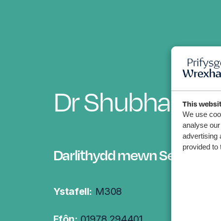
Dr
Shubha Sree
This websi
We use cook
analyse our 
advertising 
provided to 
Darlithydd mewn Seicoleg Fi
Ystafell:
M308
Ffôn:
01978 294401