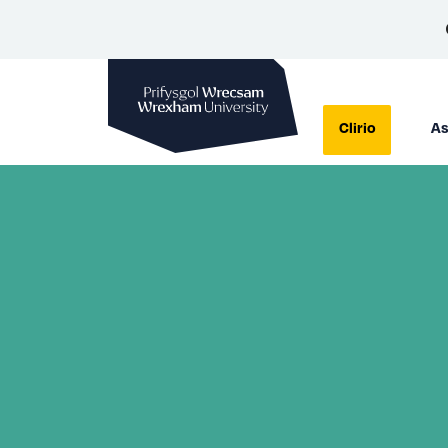
Prifysgol Wrecsam
Clirio
As