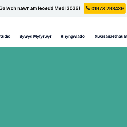
Galwch nawr am leoedd Medi 2026!
01978 293439
tudio
Bywyd Myfyrwyr
Rhyngwladol
Gwasanaethau B