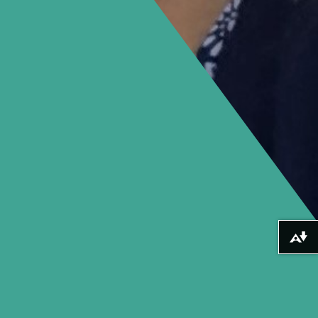
Lawrlwytho fformatau amgen ...