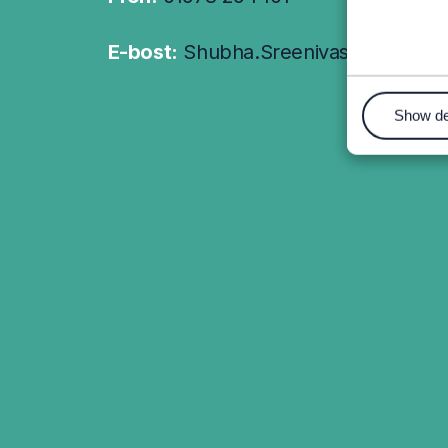
E-bost:
Shubha.Sreenivas@glyndwr.
Show de