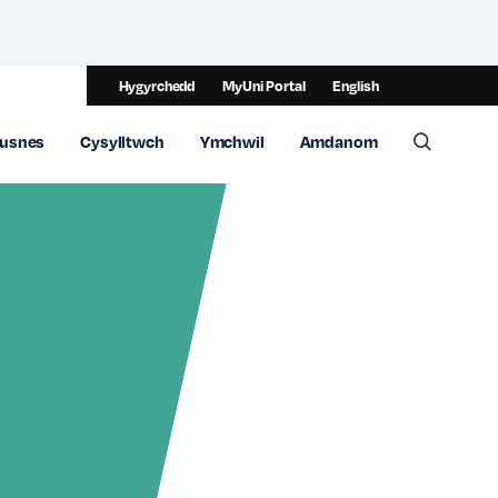
Hygyrchedd
MyUni Portal
English
usnes
Cysylltwch
Ymchwil
Amdanom
Toggle 