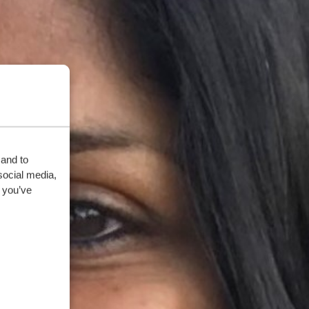
 and to
social media,
 you’ve