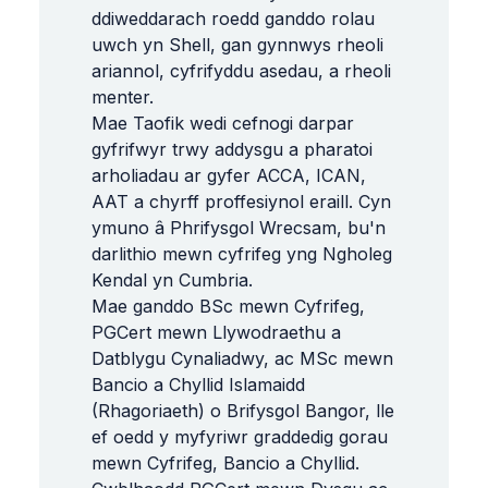
ddiweddarach
roedd
ganddo
rolau
uwch
yn
Shell
,
gan
gynnwys
rheoli
ariannol
,
cyfrifyddu
asedau
,
a
rheoli
menter
.
Mae
Taofik
wedi
cefnogi
darpar
gyfrifwyr
trwy
addysgu
a
pharatoi
arholiadau
ar
gyfer
ACCA
,
ICAN
,
AAT
a
chyrff
proffesiynol
eraill
.
Cyn
ymuno
â
Phrifysgol
Wrecsam
,
bu
'
n
darlithio
mewn
cyfrifeg
yng
Ngholeg
Kendal
yn
Cumbria
.
Mae
ganddo
BSc
mewn
Cyfrifeg
,
PGCert
mewn
Llywodraethu
a
Datblygu
Cynaliadwy
,
ac
MSc
mewn
Bancio
a
Chyllid
Islamaidd
(
Rhagoriaeth
)
o
Brifysgol
Bangor
,
lle
ef
oedd
y
myfyriwr
graddedig
gorau
mewn
Cyfrifeg
,
Bancio
a
Chyllid
.