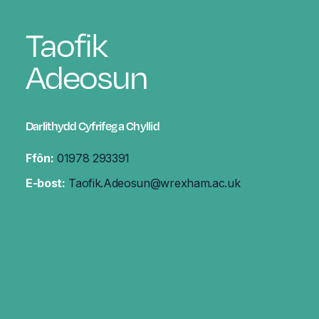
Taofik
Adeosun
Darlithydd Cyfrifeg a Chyllid
Ffôn:
01978 293391
E-bost:
Taofik.Adeosun@wrexham.ac.uk