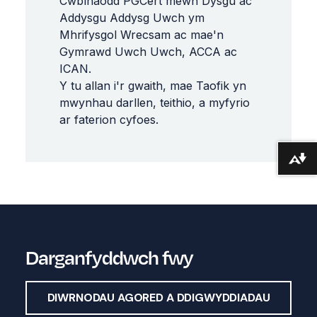
Cwblhaodd
PGCert
mewn
Dysgu
ac
Addysgu
Addysg
Uwch
ym
Mhrifysgol
Wrecsam
ac
mae
'
n
Gymrawd
Uwch
Uwch
,
ACCA
ac
ICAN
.
Y
tu
allan
i
'r
gwaith
,
mae
Taofik
yn
mwynhau
darllen
,
teithio
,
a
myfyrio
ar
faterion
cyfoes
.
Lawrlwytho fformatau amgen ...
Darganfyddwch fwy
DIWRNODAU AGORED A DDIGWYDDIADAU