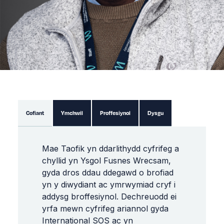
Cofiant
Ymchwil
Proffesiynol
Dysgu
Mae
Taofik
yn
ddarlithydd
cyfrifeg
a
chyllid
yn
Ysgol
Fusnes
Wrecsam
,
gyda
dros
ddau
ddegawd
o
brofiad
yn
y
diwydiant
ac
ymrwymiad
cryf
i
addysg
broffesiynol
.
Dechreuodd
ei
yrfa
mewn
cyfrifeg
ariannol
gyda
International
SOS
ac
yn