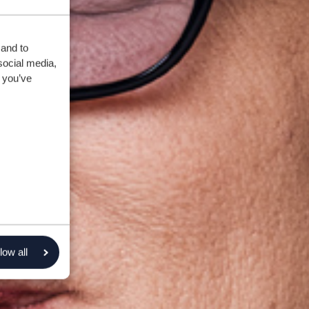
 and to
social media,
 you’ve
low all