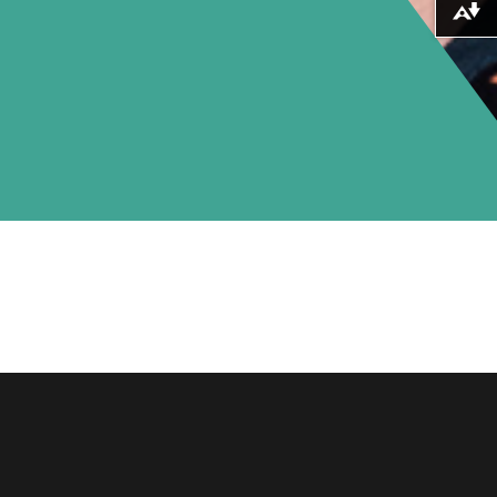
Lawrlwytho fformatau amgen ...
yn o bryd yn dilyn cwrs
ol ym maes cyfathrebu