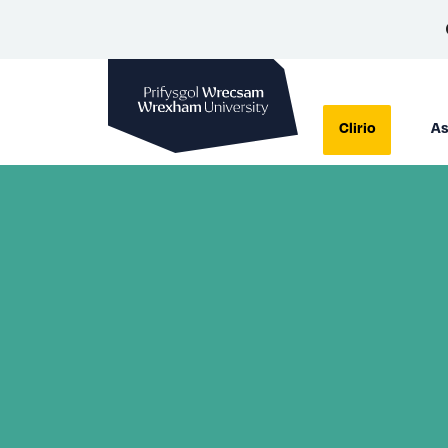
Prifysgol Wrecsam
Clirio
As