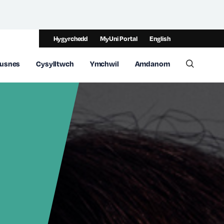
Hygyrchedd
MyUni Portal
English
usnes
Cysylltwch
Ymchwil
Amdanom
Toggle 