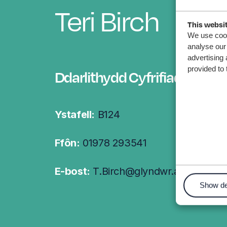
Teri Birch
This websi
We use cook
analyse our 
advertising 
provided to 
Ddarlithydd Cyfrifiadura (Cy
Ystafell:
B124
Ffôn:
01978 293541
E-bost:
T.Birch@glyndwr.ac.uk
Show de