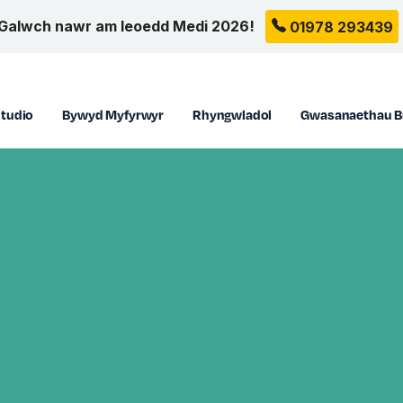
Galwch nawr am leoedd Medi 2026!
01978 293439
tudio
Bywyd Myfyrwyr
Rhyngwladol
Gwasanaethau B