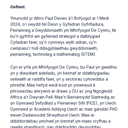
Cofiant
Ymunodd yr Athro Paul Davies â’r Brifysgol ar 1 Medi
2024, o’i swydd fel Deon y Gyfadran Gyfrifiadura,
Peirianneg a Gwyddoniaeth ym Mhrifysgol De Cymru, lle
bu’n gyfrifol am gyfeiriad strategol a datblygiad
Cyfadran fawr, sy’n cynnwys wyth adran, sy’n
cwmpasu’r holl ddisgyblaethau gwyddoniaeth,
peirianneg, technoleg a mathemateg (STEM).
Cyn ei yrfa ym Mhrifysgol De Cymru, bu Paul yn gweithio
yn y diwydiant adeiladu, yn bennaf ar ddatblygiadau
seilwaith ar raddfa fawr, yn y sectorau cyhoeddus a
phreifat. Mae hefyd wedi bod yn ymwneud â
phrosiectau amrywiol ar draws y DU ac yng Ngogledd
Affrica a’r Dwyrain Pell. Mae’n Beiriannydd Siartredig ac
yn Gymrawd Sefydliad y Peirianwyr Sifil (FICE), yn Uwch
Gymrawd yr Academi Addysg Uwch ac mae ganddo PhD
mewn Dadansoddi Strwythurol Uwch. Mae ei
ddiddordebau ymchwil yn bennaf ym maes cryfhau a
gwella strwythurol, gan ddefnyddio deunyddiau