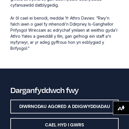
cyfansawdd datblygedig.
Ar ôl cael ei benodi, meddai Yr Athro Davies: “Rwy’n
falch iawn o gael fy mhenodi’n Ddirprwy Is-Ganghellor
Prifysgol Wrecsam ac edrychaf ymlaen at weithio gyda’r
Athro Yates a gweddill y tîm, gan gefnogi ein staff a’n
myfyrwyr, ar yr adeg gyffrous hon yn esblygiad y
Brifysgol.”
Darganfyddwch fwy
DIWRNODAU AGORED A DDIGWYDDIADAU
Lawrlwytho fformatau amgen ...
CAEL HYD I GWRS