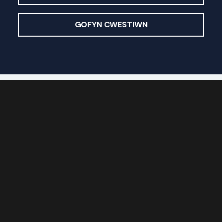
GOFYN CWESTIWN
Astudio gyda ni
Cyrsiau Israddedig
Cyrsiau Ôl-raddedig
Cyrsiau Byr
Cyrsiau Ar-lein
Gwneud Cais
Cysylltiadau Cyflym