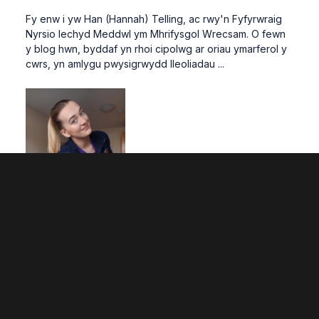
Fy enw i yw Han (Hannah) Telling, ac rwy'n Fyfyrwraig
Nyrsio Iechyd Meddwl ym Mhrifysgol Wrecsam. O fewn
y blog hwn, byddaf yn rhoi cipolwg ar oriau ymarferol y
cwrs, yn amlygu pwysigrwydd lleoliadau ...
5 rheswm mae myfyrwyr wrth eu bodd â'n Canolfan
Efelychu Gofal Iechyd