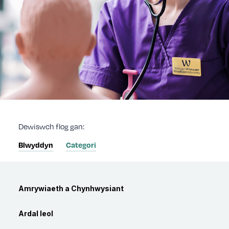
Dewiswch flog gan:
Blwyddyn
Categori
Categori
Amrywiaeth a Chynhwysiant
Ardal leol