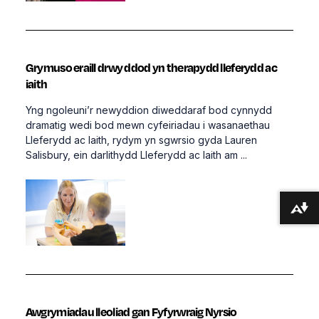
Grymuso eraill drwy ddod yn therapydd lleferydd ac
iaith
Yng ngoleuni’r newyddion diweddaraf bod cynnydd
dramatig wedi bod mewn cyfeiriadau i wasanaethau
Lleferydd ac Iaith, rydym yn sgwrsio gyda Lauren
Salisbury, ein darlithydd Lleferydd ac Iaith am ...
Lawrlwytho fformatau amgen ...
Awgrymiadau lleoliad gan Fyfyrwraig Nyrsio