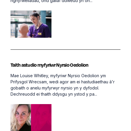
nghyfweliadau, ond gallaf ddweud yn on...
Taith astudio myfyriwr Nyrsio Oedolion
Mae Louise Whitley, myfyriwr Nyrsio Oedolion ym
Prifysgol Wrecsam, wedi agor am ei hastudiaethau â'r
gobaith o anelu myfyrwyr nyrsio yn y dyfodol.
Dechreuodd ei thaith ddysgu yn ystod y pa...