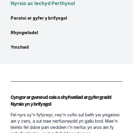
Nyrsio ac Iechyd Perthynol
Paratoi ar gyfer y brifysgol
Rhyngwladol
Ymchwil
Cyngor ar gwneud cais a chyfweliad ar gyfer gradd
Nyrsio yn y brifysgol
Fel nyrs sy'n fyfyrwyr, rwy'n cofio sut beth yw ymgeisio
am y cwrs, a sut mae nerfusrwydd yn gallu bod. Mae'n
teimlo fel ddoe pan oeddwn i'n nerfus yn aros am fy