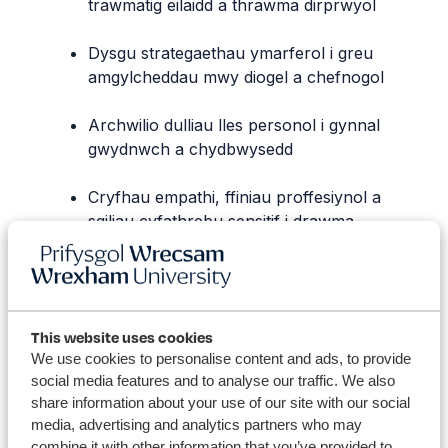
trawmatig eilaidd a thrawma dirprwyol
Dysgu strategaethau ymarferol i greu
amgylcheddau mwy diogel a chefnogol
Archwilio dulliau lles personol i gynnal
gwydnwch a chydbwysedd
Cryfhau empathi, ffiniau proffesiynol a
sgiliau cyfathrebu sensitif i drawma
Mae’r sesiwn hon yn cefnogi sefydliadau i ddatblygu
diwylliant gwaith tosturiol a diogel yn seicolegol — un
sy’n fuddiol i staff a’r bobl sy’n rhyngweithio â’r
sefydliad.
This website uses cookies
We use cookies to personalise content and ads, to provide
Cysylltwch i archebu’r gweithdy hwn
a chyflwyno
social media features and to analyse our traffic. We also
egwyddorion ymwybodol o drawma i’ch strategaeth
share information about your use of our site with our social
llesiant.
media, advertising and analytics partners who may
combine it with other information that you’ve provided to