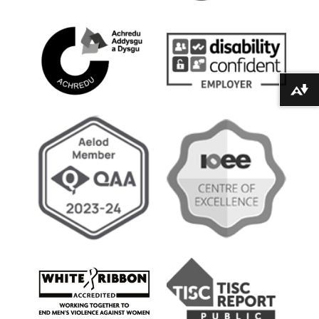
Lawrlwytho fformatau amgen ...