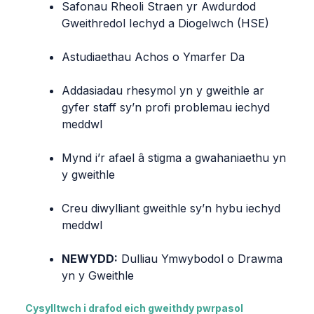
Safonau Rheoli Straen yr Awdurdod
Gweithredol Iechyd a Diogelwch (HSE)
Astudiaethau Achos o Ymarfer Da
Addasiadau rhesymol yn y gweithle ar
gyfer staff sy’n profi problemau iechyd
meddwl
Mynd i’r afael â stigma a gwahaniaethu yn
y gweithle
Creu diwylliant gweithle sy’n hybu iechyd
meddwl
NEWYDD:
Dulliau Ymwybodol o Drawma
yn y Gweithle
Cysylltwch i drafod eich gweithdy pwrpasol