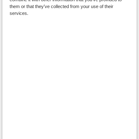
them or that they’ve collected from your use of their
services.
Busnes
Arloesedd A Masnacheiddio
Amdan Arloesedd A Masnacheiddio
Mentrau Trosglwyddo Gwybodaeth
Adnoddau I Fusnesau
Adnoddau I Academyddion