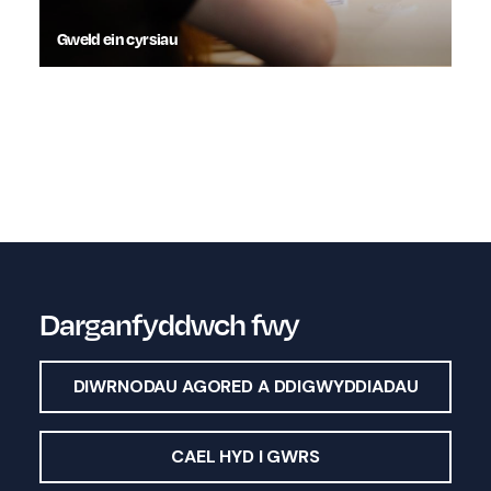
Gweld ein cyrsiau
Da
Darganfyddwch fwy
DIWRNODAU AGORED A DDIGWYDDIADAU
CAEL HYD I GWRS