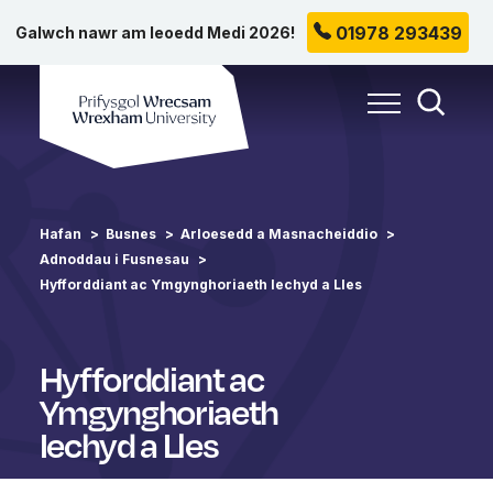
01978 293439
Galwch nawr am leoedd Medi 2026!
Prifysgol Wrecsam
Toggle Me
Toggle
Hafan
Busnes
Arloesedd a Masnacheiddio
Adnoddau i Fusnesau
Hyfforddiant ac Ymgynghoriaeth Iechyd a Lles
Hyfforddiant ac
Ymgynghoriaeth
Iechyd a Lles