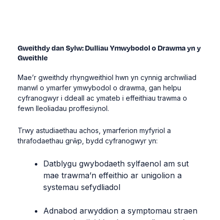
Gweithdy dan Sylw: Dulliau Ymwybodol o Drawma yn y
Gweithle
Mae’r gweithdy rhyngweithiol hwn yn cynnig archwiliad
manwl o ymarfer ymwybodol o drawma, gan helpu
cyfranogwyr i ddeall ac ymateb i effeithiau trawma o
fewn lleoliadau proffesiynol.
Trwy astudiaethau achos, ymarferion myfyriol a
thrafodaethau grŵp, bydd cyfranogwyr yn:
Datblygu gwybodaeth sylfaenol am sut
mae trawma’n effeithio ar unigolion a
systemau sefydliadol
Adnabod arwyddion a symptomau straen