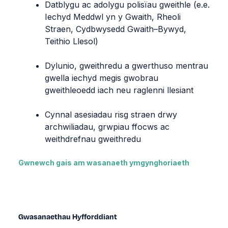
Datblygu ac adolygu polisïau gweithle (e.e.
Iechyd Meddwl yn y Gwaith, Rheoli
Straen, Cydbwysedd Gwaith–Bywyd,
Teithio Llesol)
Dylunio, gweithredu a gwerthuso mentrau
gwella iechyd megis gwobrau
gweithleoedd iach neu raglenni llesiant
Cynnal asesiadau risg straen drwy
archwiliadau, grwpiau ffocws ac
weithdrefnau gweithredu
Gwnewch gais am wasanaeth ymgynghoriaeth
Gwasanaethau Hyfforddiant