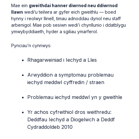
Mae ein
gweithdai hanner diwrnod neu ddiwrnod
llawn
wedi’u teilwra ar gyfer eich gweithlu — boed
hynny i reolwyr llinell, timau adnoddau dynol neu staff
arbenigol. Mae pob sesiwn wedi’i chynllunio i ddatblygu
ymwybyddiaeth, hyder a sgiliau ymarferol.
Pynciau’n cynnwys:
Rhagarweiniad i Iechyd a Lles
Arwyddion a symptomau problemau
iechyd meddwl cyffredin / straen
Problemau iechyd meddwl yn y gweithle
Yr achos cyfreithiol dros weithredu:
Deddfau Iechyd a Diogelwch a Deddf
Cydraddoldeb 2010