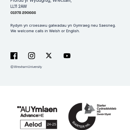
Ffordd yr Wyddgrug, Wrecsam,
LL11 2AW
01978 290666
Rydym yn croesawu galwadau yn Gymraeg neu Saesneg.
We welcome calls in Welsh or English.
© Wrexham University
Facebook
Instagram
X
YouTube