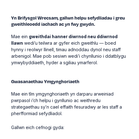
Yn Brifysgol Wrecsam, gallwn helpu sefydliadau i greu
gweithleoedd iachach ac yn fwy gwydn.
Mae ein
gweithdai hanner diwrnod neu ddiwrnod
llawn
wedi’u teilwra ar gyfer eich gweithlu — boed
hynny i reolwyr llinell, timau adnoddau dynol neu staff
arbenigol. Mae pob sesiwn wedi’i chynllunio i ddatblygu
ymwybyddiaeth, hyder a sgiliau ymarferol.
Gwasanaethau Ymgynghoriaeth
Mae ein tîm ymgynghoriaeth yn darparu arweiniad
pwrpasol i’ch helpu i gynllunio ac weithredu
strategaethau sy’n cael effaith fesuradwy ar les staff a
pherfformiad sefydliadol.
Gallwn eich cefnogi gyda: