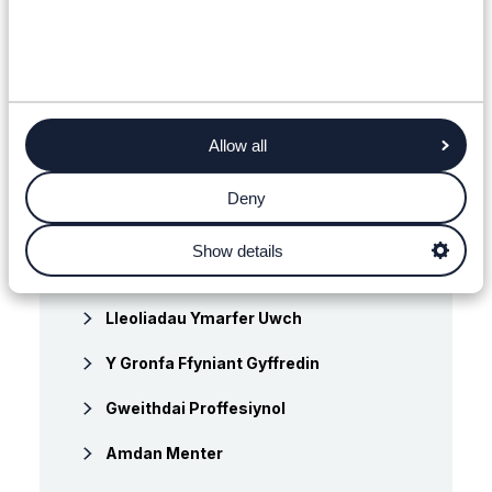
Partneriaid Cydweithio
Prosiectau A Phapurau Gwyn
Canolfan Menter, Peirianneg Ac Opteg
Cefnogaeth Entrepreneuriaeth
Allow all
Datblygiad Proffesiynol
Deny
Prentisiaethau Gradd
Show details
Cynadledda
Lleoliadau Ymarfer Uwch
Y Gronfa Ffyniant Gyffredin
Gweithdai Proffesiynol
Amdan Menter