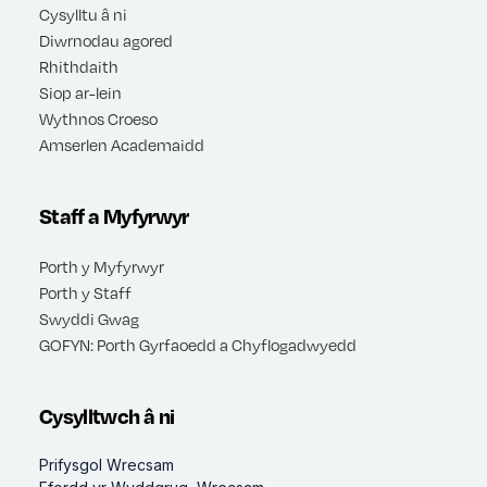
Cysylltu â ni
Diwrnodau agored
Rhithdaith
Siop ar-lein
Wythnos Croeso
Amserlen Academaidd
Staff a Myfyrwyr
Porth y Myfyrwyr
Porth y Staff
Swyddi Gwag
GOFYN: Porth Gyrfaoedd a Chyflogadwyedd
Cysylltwch â ni
Prifysgol Wrecsam