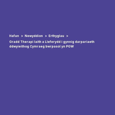
Hafan
Newyddion
Erthyglau
Gradd Therapi Iaith a Lleferydd i gynnig darpariaeth
ddwyieithog Cymraeg bwrpasol yn PGW