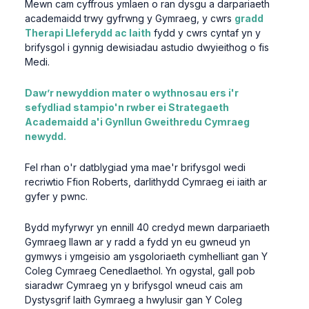
Mewn cam cyffrous ymlaen o ran dysgu a darpariaeth
academaidd trwy gyfrwng y Gymraeg, y cwrs
gradd
Therapi Lleferydd ac Iaith
fydd y cwrs cyntaf yn y
brifysgol i gynnig dewisiadau astudio dwyieithog o fis
Medi.
Daw’r newyddion mater o wythnosau ers i'r
sefydliad stampio'n rwber ei Strategaeth
Academaidd a'i Gynllun Gweithredu Cymraeg
newydd.
Fel rhan o'r datblygiad yma mae'r brifysgol wedi
recriwtio Ffion Roberts, darlithydd Cymraeg ei iaith ar
gyfer y pwnc.
Bydd myfyrwyr yn ennill 40 credyd mewn darpariaeth
Gymraeg llawn ar y radd a fydd yn eu gwneud yn
gymwys i ymgeisio am ysgoloriaeth cymhelliant gan Y
Coleg Cymraeg Cenedlaethol. Yn ogystal, gall pob
siaradwr Cymraeg yn y brifysgol wneud cais am
Dystysgrif Iaith Gymraeg a hwylusir gan Y Coleg