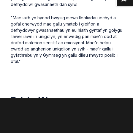
Lawrlwytho fformatau amgen ...
defnyddiwr gwasanaeth dan sylw.
"Mae iaith yn hynod bwysig mewn lleoliadau iechyd a
gofal oherwydd mae gallu ymateb i gleifion a
defnyddwyr gwasanaethau yn eu hiaith gyntaf yn golygu
llawer iawn i'r unigolyn, yn enwedig pan mae'n dod at
drafod materion sensitif ac emosiynol. Mae'n helpu
cwrdd ag anghenion unigolion yn syth - mae'r gallu i
gyfathrebu yn y Gymraeg yn gallu dileu rhwystr posib i
ofal."
Related News