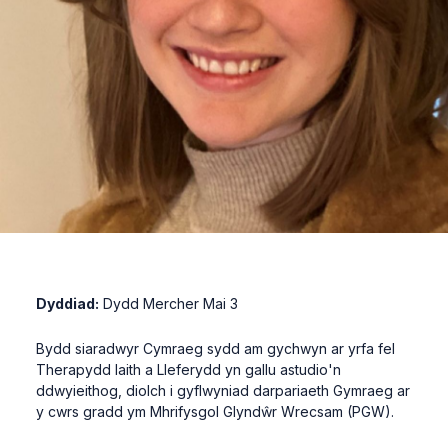
Dyddiad:
Dydd Mercher Mai 3
Bydd siaradwyr Cymraeg sydd am gychwyn ar yrfa fel
Therapydd Iaith a Lleferydd yn gallu astudio'n
ddwyieithog, diolch i gyflwyniad darpariaeth Gymraeg ar
y cwrs gradd ym Mhrifysgol Glyndŵr Wrecsam (PGW).