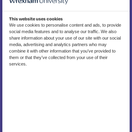
This website uses cookies
We use cookies to personalise content and ads, to provide
Gradd Therapi Iaith a
social media features and to analyse our traffic. We also
Lleferydd i gynnig
share information about your use of our site with our social
media, advertising and analytics partners who may
darpariaeth ddwyieithog
combine it with other information that you’ve provided to
Cymraeg bwrpasol yn
them or that they’ve collected from your use of their
PGW
services.