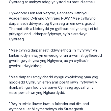
Cymraeg ar unrhyw adeg yn ystod eu hastudiaethau.
Dywedodd Elen Mai Nefydd, Pennaeth Datblygu
Academaidd Cyfrwng Cymraeg PGW: "Mae cyflwyno
darpariaeth ddwyieithog Gymraeg ar ein cwrs gradd
Therapi Iaith a Lleferydd yn gyffrous nid yn unig i ni fel
prifysgol ond i ddarpar fyfyrwyr, sy'n siaradwyr
Cymraeg.
"Mae cynnig darpariaeth ddwyieithog i'n myfyrwyr yn
fantais iddyn nhw, yn enwedig o ran arwain at gyfleoedd
gwaith gwych yma yng Nghymru, ac yn cryfhau'r
gweithlu dwyieithog.
"Mae darparu amgylchedd dysgu dwyieithog yma yng
ngogledd Cymru yn elfen arall positif iawn i fyfyrwyr y
rhanbarth gan fod y darparwr Cymraeg agosaf yn y
maes pwnc hwn yng Nghaerdydd.
"Rwy'n teimlo llawer iawn o falchder mai dim ond
wythnosau ar ôl cymeradwyo ein Strategaeth