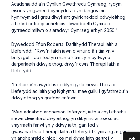
Academaidd a'n Cynllun Gweithredu Cymraeg, rydym
eisoes yn gwneud cynnydd ac yn dangos ein
hymrwymiad i greu diwylliant gwirioneddol ddwyieithog
a hefyd cefnogi uchelgais Llywodraeth Cymru o
gyrraedd miliwn o siaradwyr Cymraeg erbyn 2050."
Dywedodd Ffion Roberts, Darlithydd Therapi Iaith a
Lleferydd: "Rwy'n falch iawn o ymuno â'r tîm yn y
brifysgol – ac i fod yn rhan o'r tîm sy'n cyflwyno
darpariaeth ddwyieithog, drwy'r cwrs Therapi Iaith a
Lleferydd.
"I'r rhai sy'n awyddus i ddilyn gyrfa mewn Therapi
Lleferydd ac Iaith yng Nghymru, mae gallu i gyfathrebu'n
ddwyieithog yn gryfder enfawr.
"Mae adnabod anghenion lleferydd, iaith a chyfathrebu
mewn cleientiaid dwyieithog yn dibynnu ar asesu ac
ymyrraeth fanwl yn y ddwy iaith, gan fod y
gwasanaethau Therapi Iaith a Lleferydd Cymraeg ar gael
yn anghenraid clinigol, os mai dyma iaith gartref y