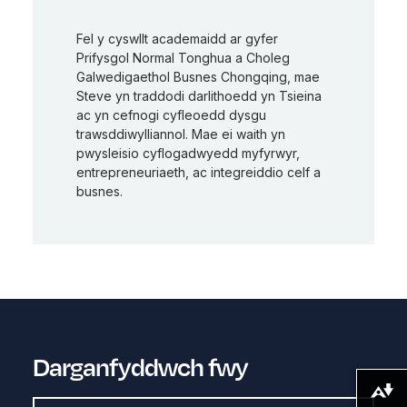
Fel y cyswllt academaidd ar gyfer
Prifysgol Normal Tonghua a Choleg
Galwedigaethol Busnes Chongqing, mae
Steve yn traddodi darlithoedd yn Tsieina
ac yn cefnogi cyfleoedd dysgu
trawsddiwylliannol. Mae ei waith yn
pwysleisio cyflogadwyedd myfyrwyr,
entrepreneuriaeth, ac integreiddio celf a
busnes.
Darganfyddwch fwy
Lawrlwytho fformatau amgen ...