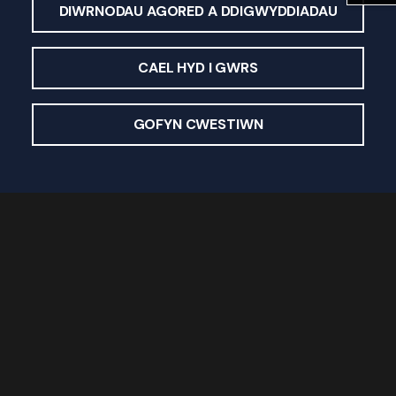
DIWRNODAU AGORED A DDIGWYDDIADAU
CAEL HYD I GWRS
GOFYN CWESTIWN
Astudio gyda ni
Cyrsiau Israddedig
Cyrsiau Ôl-raddedig
Cyrsiau Byr
Cyrsiau Ar-lein