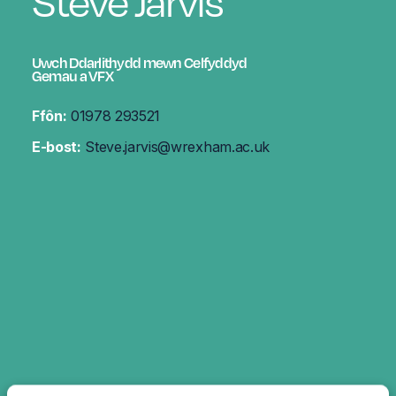
Uwch Ddarlithydd mewn Celfyddyd
Gemau a VFX
Ffôn:
01978 293521
E-bost:
Steve.jarvis@wrexham.ac.uk