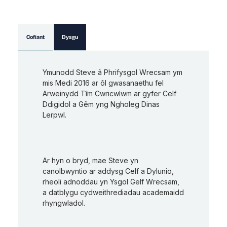
Cofiant
Dysgu
Ymunodd Steve â Phrifysgol Wrecsam ym
mis Medi 2016 ar ôl gwasanaethu fel
Arweinydd Tîm Cwricwlwm ar gyfer Celf
Ddigidol a Gêm yng Ngholeg Dinas
Lerpwl.
Ar hyn o bryd, mae Steve yn
canolbwyntio ar addysg Celf a Dylunio,
rheoli adnoddau yn Ysgol Gelf Wrecsam,
a datblygu cydweithrediadau academaidd
rhyngwladol.