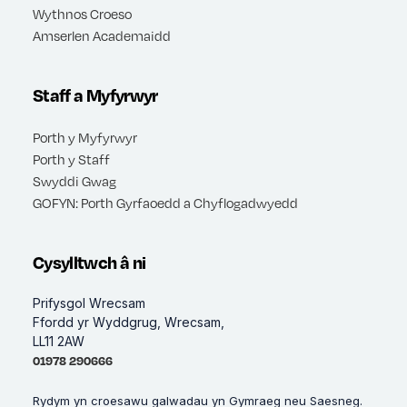
Wythnos Croeso
Amserlen Academaidd
Staff a Myfyrwyr
Porth y Myfyrwyr
Porth y Staff
Swyddi Gwag
GOFYN: Porth Gyrfaoedd a Chyflogadwyedd
Cysylltwch â ni
Prifysgol Wrecsam
Ffordd yr Wyddgrug, Wrecsam,
LL11 2AW
01978 290666
Rydym yn croesawu galwadau yn Gymraeg neu Saesneg.