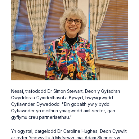
Nesaf, trafododd Dr Simon Stewart, Deon y Gyfadran
Gwyddorau Cymdeithasol a Bywyd, bwysigrwydd
Cyfiawnder. Dywedodd: "Ein gobaith yw y bydd
Cyfiawnder yn meithrin ymagwedd aml-sector, gan
gyflymu creu partneriaethau.”
Yn ogystal, datgelodd Dr Caroline Hughes, Deon Cyswllt
ar gyfer Ymgysylltu â Myfyrwyr, mai Adam Skinner yw