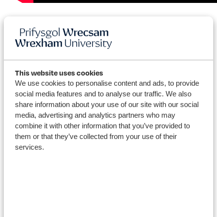
Ar y cyfan, roedd y diwrnod yn llwyddiant ysgubol gyda
rhyngweithio yn ystod yr awr ginio a chysylltiadau
gwerthfawr wedi’u creu ar draws y Sefydliad a thu hwnt
iddo. Wrth fyfyrio ar y diwrnod, dywedodd yr Athro Iolo
Madoc-Jones, “Roeddwn yn falch iawn gyda faint o
This website uses cookies
bobl a roddodd o’u hamser i fynychu ac am y
We use cookies to personalise content and ads, to provide
negeseuon o gefnogaeth ac anogaeth a gawsom yn
ystod y dydd. Mae’n amlwg bod cryn dipyn o
social media features and to analyse our traffic. We also
gefnogaeth i sefydliad fel hwn a gobeithiwn y gall hyn
share information about your use of our site with our social
yrru’r agenda cyfiawnder cymdeithasol a chynhwysiant
media, advertising and analytics partners who may
yn ei blaen yng ngogledd-ddwyrain Cymru a thu hwnt.”
combine it with other information that you’ve provided to
them or that they’ve collected from your use of their
Amlygodd y digwyddiad lansio uchelgeisiau ymchwil y
services.
gorffennol, y presennol a’r dyfodol ymhlith staff y
Sefydliad yn ogystal ag atgyfnerthu'r dyheadau i
sefydlu partneriaethau ymchwil academaidd a
chymunedol pellach.