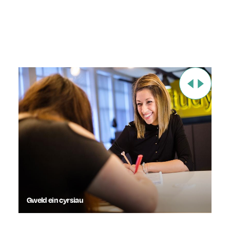
Gweld ein cyrsiau
Da