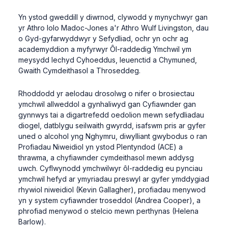
Yn ystod gweddill y diwrnod, clywodd y mynychwyr gan
yr Athro Iolo Madoc-Jones a'r Athro Wulf Livingston, dau
o Gyd-gyfarwyddwyr y Sefydliad, ochr yn ochr ag
academyddion a myfyrwyr Ôl-raddedig Ymchwil ym
meysydd Iechyd Cyhoeddus, Ieuenctid a Chymuned,
Gwaith Cymdeithasol a Throseddeg.
Rhoddodd yr aelodau drosolwg o nifer o brosiectau
ymchwil allweddol a gynhaliwyd gan Cyfiawnder gan
gynnwys tai a digartrefedd oedolion mewn sefydliadau
diogel, datblygu seilwaith gwyrdd, isafswm pris ar gyfer
uned o alcohol yng Nghymru, diwylliant gwybodus o ran
Profiadau Niweidiol yn ystod Plentyndod (ACE) a
thrawma, a chyfiawnder cymdeithasol mewn addysg
uwch. Cyflwynodd ymchwilwyr ôl-raddedig eu pynciau
ymchwil hefyd ar ymyriadau preswyl ar gyfer ymddygiad
rhywiol niweidiol (Kevin Gallagher), profiadau menywod
yn y system cyfiawnder troseddol (Andrea Cooper), a
phrofiad menywod o stelcio mewn perthynas (Helena
Barlow).