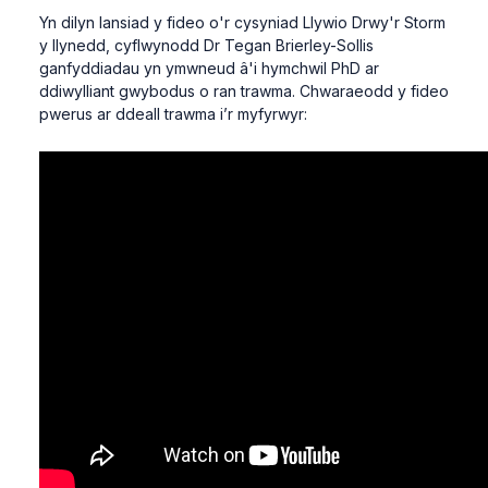
Yn dilyn lansiad y fideo o'r cysyniad Llywio Drwy'r Storm
y llynedd, cyflwynodd Dr Tegan Brierley-Sollis
ganfyddiadau yn ymwneud â'i hymchwil PhD ar
ddiwylliant gwybodus o ran trawma. Chwaraeodd y fideo
pwerus ar ddeall trawma i’r myfyrwyr: