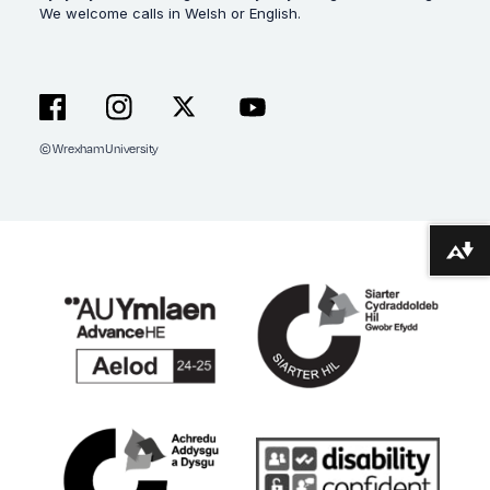
We welcome calls in Welsh or English.
© Wrexham University
Facebook
Instagram
X
YouTube
Lawrlwytho fformatau amgen ...