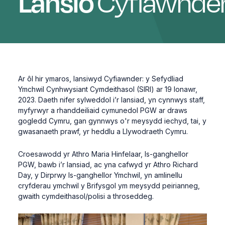
Cyfiawnde
Lansio
Ar ôl hir ymaros, lansiwyd Cyfiawnder: y Sefydliad
Ymchwil Cynhwysiant Cymdeithasol (SIRI) ar 19 Ionawr,
2023. Daeth nifer sylweddol i’r lansiad, yn cynnwys staff,
myfyrwyr a rhanddeiliaid cymunedol PGW ar draws
gogledd Cymru, gan gynnwys o'r meysydd iechyd, tai, y
gwasanaeth prawf, yr heddlu a Llywodraeth Cymru.
Croesawodd yr Athro Maria Hinfelaar, Is-ganghellor
PGW, bawb i’r lansiad, ac yna cafwyd yr Athro Richard
Day, y Dirprwy Is-ganghellor Ymchwil, yn amlinellu
cryfderau ymchwil y Brifysgol ym meysydd peirianneg,
gwaith cymdeithasol/polisi a throseddeg.