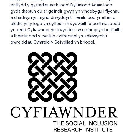
enillydd y gystadleuaeth logo! Dyluniodd Adam logo
gyda thestun du ar gefndir gwyn yn ymdebygu i flychau
â chadwyn yn mynd drwyddynt. Teimlir bod yr elfen o
blethu yn y logo yn cyfleu'r rhwydwaith o berthnasoedd
yr oedd Cyfiawnder yn awyddus i’w cefnogi yn berffaith;
a theimlir bod y cynllun cyffredinol yn adlewyrchu
gwreiddiau Cymreig y Sefydliad yn briodol.