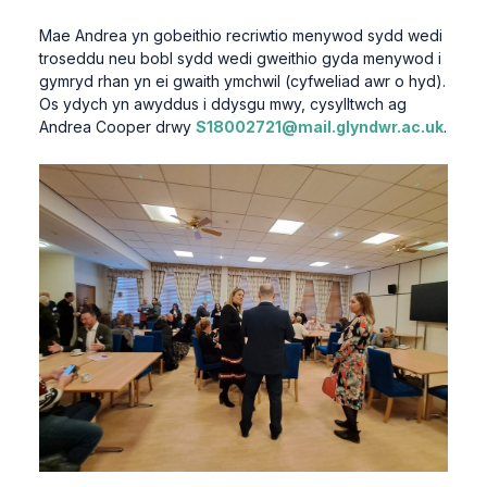
Mae Andrea yn gobeithio recriwtio menywod sydd wedi
troseddu neu bobl sydd wedi gweithio gyda menywod i
gymryd rhan yn ei gwaith ymchwil (cyfweliad awr o hyd).
Os ydych yn awyddus i ddysgu mwy, cysylltwch ag
Andrea Cooper drwy
S18002721@mail.glyndwr.ac.uk
.