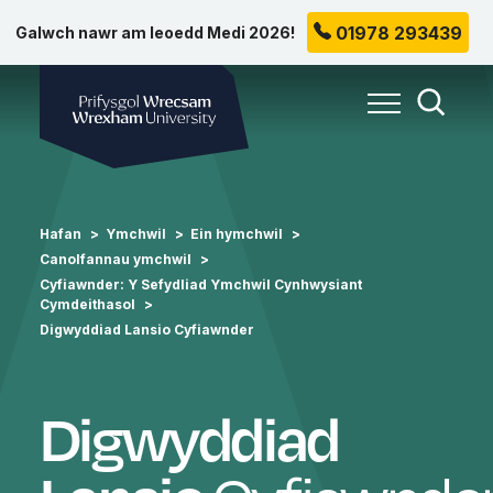
01978 293439
Galwch nawr am leoedd Medi 2026!
Prifysgol Wrecsam
Toggle Me
Toggle
Hafan
Ymchwil
Ein hymchwil
Canolfannau ymchwil
Cyfiawnder: Y Sefydliad Ymchwil Cynhwysiant
Cymdeithasol
Digwyddiad Lansio Cyfiawnder
Digwyddiad