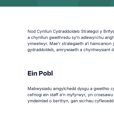
Nod Cynllun Cydraddoldeb Strategol y Brify
a chynllun gweithredu sy’n adlewyrchu angh
ymwelwyr. Mae’r strategaeth a’i hamcanion y
gydraddoldeb, amrywiaeth a chynhwysiant da
Ein Pobl
Mabwysiadu amgylchedd dysgu a gweithio cyn
cefnogi ein staff a’n myfyrwyr, yn croesaw
ymdeimlad o berthyn, gan sicrhau cyfleoedd 