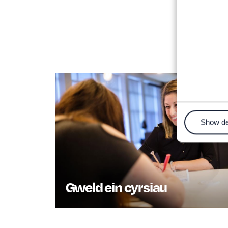
Show de
Gweld ein cyrsiau