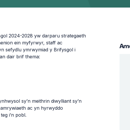
sgol 2024-2028 yw darparu strategaeth
enion ein myfyrwyr, staff ac
Am
n sefydlu ymrwymiad y Brifysgol i
n dair brif thema:
hwysol sy’n meithrin diwylliant sy’n
u amrywiaeth ac yn hyrwyddo
teg i’n pobl.