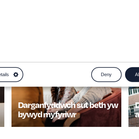
tails
Deny
Al
Darganfyddwch sut beth yw
bywyd myfyriwr
a