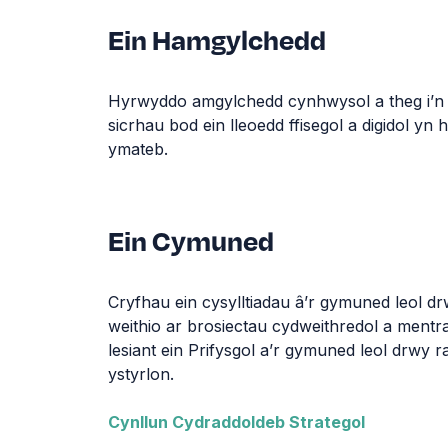
Ein Hamgylchedd
Hyrwyddo amgylchedd cynhwysol a theg i’n 
sicrhau bod ein lleoedd ffisegol a digidol yn
ymateb.
Ein Cymuned
Cryfhau ein cysylltiadau â’r gymuned leol dr
weithio ar brosiectau cydweithredol a mentr
lesiant ein Prifysgol a’r gymuned leol drwy r
ystyrlon.
Cynllun Cydraddoldeb Strategol