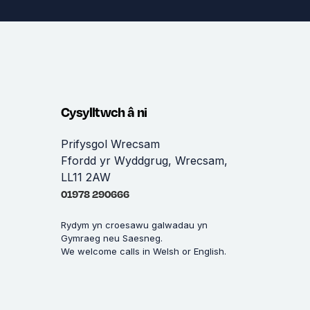
Cysylltwch â ni
Prifysgol Wrecsam
Ffordd yr Wyddgrug, Wrecsam,
LL11 2AW
01978 290666
Rydym yn croesawu galwadau yn
Gymraeg neu Saesneg.
We welcome calls in Welsh or English.