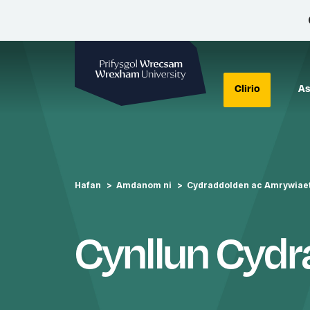
Prifysgol Wrecsam
Clirio
As
Hafan
Amdanom ni
Cydraddolden ac Amrywiae
Cynllun Cyd