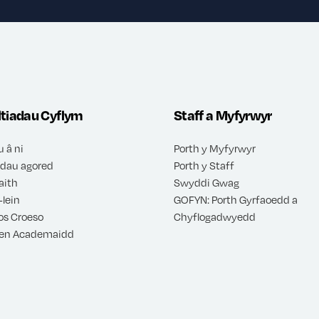
ltiadau Cyflym
Staff a Myfyrwyr
u â ni
Porth y Myfyrwyr
dau agored
Porth y Staff
aith
Swyddi Gwag
-lein
GOFYN: Porth Gyrfaoedd a
s Croeso
Chyflogadwyedd
en Academaidd