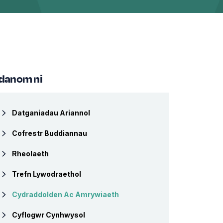
danom ni
Datganiadau Ariannol
Cofrestr Buddiannau
Rheolaeth
Trefn Lywodraethol
Cydraddolden Ac Amrywiaeth
Cyflogwr Cynhwysol