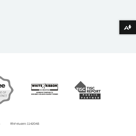
Lawrlwytho fformatau amgen ...
n
Rhif elusen: 1142048