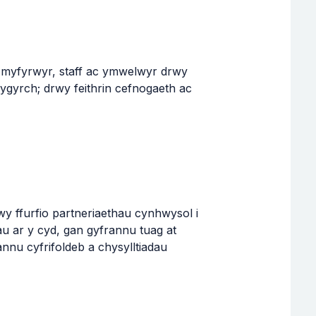
myfyrwyr, staff ac ymwelwyr drwy
 hygyrch; drwy feithrin cefnogaeth ac
wy ffurfio partneriaethau cynhwysol i
au ar y cyd, gan gyfrannu tuag at
annu cyfrifoldeb a chysylltiadau