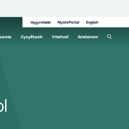
Hygyrchedd
MyUni Portal
English
usnes
Cysylltwch
Ymchwil
Amdanom
Toggle 
l