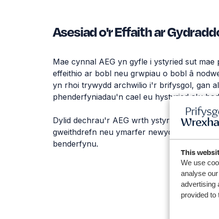
Asesiad o'r Effaith ar Gydrad
Mae cynnal AEG yn gyfle i ystyried sut mae p
effeithio ar bobl neu grwpiau o bobl â no
yn rhoi trywydd archwilio i'r brifysgol, gan a
phenderfyniadau'n cael eu hystyried a'u bod
Dylid dechrau'r AEG wrth ystyried gweithredu
gweithdrefn neu ymarfer newydd fel y gellir 
benderfynu.
This websi
We use cook
analyse our 
advertising 
provided to 