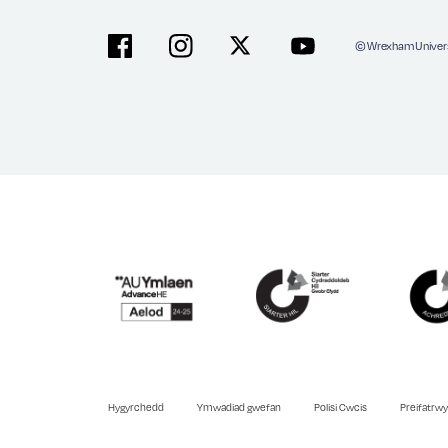
© Wrexham Univers
Facebook
Instagram
X
YouTube
Hygyrchedd
Ymwadiad gwefan
Polisi Cwcis
Preifatrw