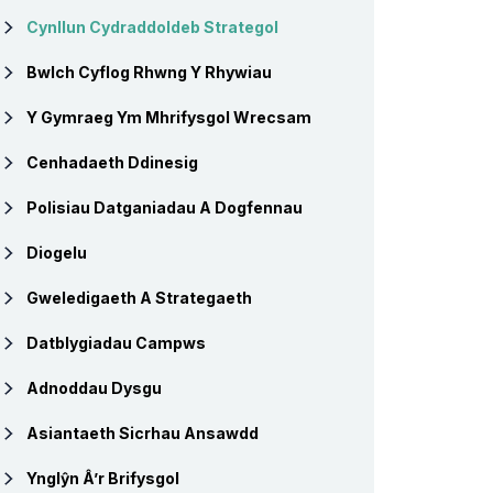
Cynllun Cydraddoldeb Strategol
Bwlch Cyflog Rhwng Y Rhywiau
Y Gymraeg Ym Mhrifysgol Wrecsam
Cenhadaeth Ddinesig
Polisiau Datganiadau A Dogfennau
Diogelu
Gweledigaeth A Strategaeth
Datblygiadau Campws
Adnoddau Dysgu
Asiantaeth Sicrhau Ansawdd
Ynglŷn Â’r Brifysgol