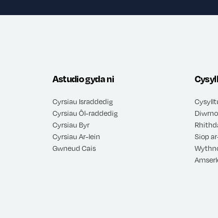
Astudio gyda ni
Cysyl
Cyrsiau Israddedig
Cysyllt
Cyrsiau Ôl-raddedig
Diwrno
Cyrsiau Byr
Rhithd
Cyrsiau Ar-lein
Siop ar
Gwneud Cais
Wythno
Amserl