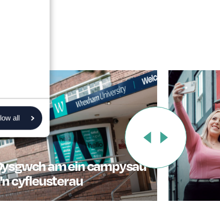
low all
Dysgwch am ein campysau
'n cyfleusterau