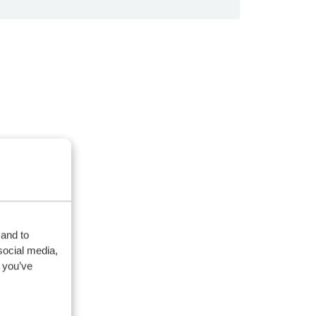
 and to
social media,
 you’ve