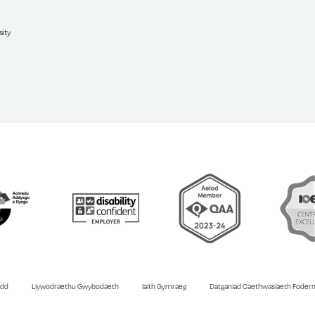
ity
ydd
Llywodraethu Gwybodaeth
Iaith Gymraeg
Datganiad Caethwasiaeth Foder