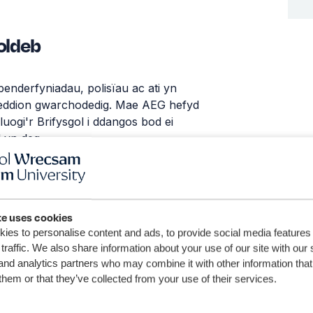
doldeb
enderfyniadau, polisïau ac ati yn
dweddion gwarchodedig. Mae AEG hefyd
lluogi'r Brifysgol i ddangos bod ei
 yn deg.
 newid neu wrth ddrafftio polisi,
ei ddefnyddio yn ystod y broses
te uses cookies
ies to personalise content and ads, to provide social media features
traffic. We also share information about your use of our site with our 
and analytics partners who may combine it with other information that
them or that they’ve collected from your use of their services.