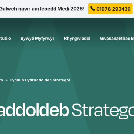
Galwch nawr am leoedd Medi 2026!
01978 293439
tudio
Bywyd Myfyrwyr
Rhyngwladol
Gwasanaethau B
th
Cynllun Cydraddoldeb Strategol
raddoldeb
Stratego