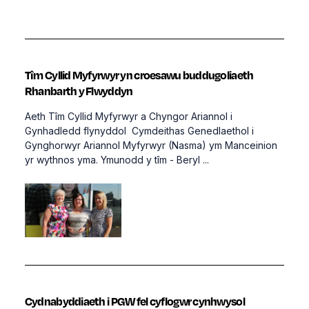
Tîm Cyllid Myfyrwyr yn croesawu buddugoliaeth
Rhanbarth y Flwyddyn
Aeth Tîm Cyllid Myfyrwyr a Chyngor Ariannol i
Gynhadledd flynyddol Cymdeithas Genedlaethol i
Gynghorwyr Ariannol Myfyrwyr (Nasma) ym Manceinion
yr wythnos yma. Ymunodd y tîm - Beryl ...
Cydnabyddiaeth i PGW fel cyflogwr cynhwysol