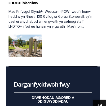
LHDTC+ blaenllaw
Mae Prifysgol Glyndŵr Wrecsam (PGW) wedi'i henwi
heddiw yn Rhestr 100 Gyflogwr Gorau Stonewall, sy'n
cael ei chydnabod am ei gwaith yn cefnogi staff
LHDTQ+ i fod eu hunain yn y gwaith. Mae'r bri...
Darganfyddwch fwy
DIWRNODAU AGORED A
DDIGWYDDIADAU