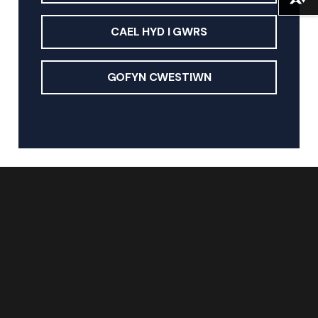
Lawrlwytho fformatau amgen ...
CAEL HYD I GWRS
GOFYN CWESTIWN
Astudio gyda ni
Cyrsiau Israddedig
Cyrsiau Ôl-raddedig
Cyrsiau Byr