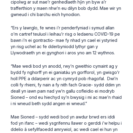
cipolwg ar sut mae’r genhedlaeth hŷn yn byw a’r
trafferthion y maen nhw’n eu dilyn bob dydd. Mae wir yn
gwneud i chi barchu eich hynodion.
“Ers y lawrglo, fe wnes i’r penderfyniad i symud allan
o’m cartref teuluol i leihau’r risg o ledaenu COVID-19 pe
bawn i’n ei gontractio- mae fy nhad yn cael ei ystyried
yn risg uchel ac fe dderbyniodd lythyr gan y
Llywodraeth yn ei gynghori i aros yno am 12 wythnos.
“Mae wedi bod yn anodd, rwy’n gweithio cymaint ag y
bydd fy nghorff yn ei ganiatáu yn gorfforol, yn gwisgo’r
holl PPE a ddarperir ac yn cymryd pob rhagofal. Dwi’n
colli fy rhieni, fy nain a fy nith fach Gracie- sydd ddim yn
deall yn iawn pam nad yw’n gallu cofleidio ei modryb
Sioned – ond eu hiechyd sy’n bwysig i mi ac mae’n rhaid
i ni wneud beth sydd angen ei wneud.”
Mae Sioned – sydd wedi bod yn awdur brwd ers iddi
fod yn ifanc – wedi ysgrifennu llawer o gerddi i’w helpu i
ddelio â sefyllfaoedd amrywiol, ac wedi cael ei hun yn