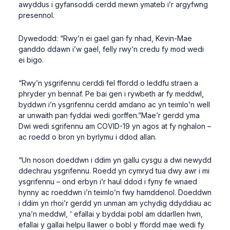
awyddus i gyfansoddi cerdd mewn ymateb i’r argyfwng
presennol.
Dywedodd: “Rwy’n ei gael gan fy nhad, Kevin-Mae
ganddo ddawn i’w gael, felly rwy’n credu fy mod wedi
ei bigo.
“Rwy’n ysgrifennu cerddi fel ffordd o leddfu straen a
phryder yn bennaf. Pe bai gen i rywbeth ar fy meddwl,
byddwn i’n ysgrifennu cerdd amdano ac yn teimlo’n well
ar unwaith pan fyddai wedi gorffen.”Mae’r gerdd yma
Dwi wedi sgrifennu am COVID-19 yn agos at fy nghalon –
ac roedd o bron yn byrlymu i ddod allan.
“Un noson doeddwn i ddim yn gallu cysgu a dwi newydd
ddechrau ysgrifennu. Roedd yn cymryd tua dwy awr i mi
ysgrifennu – ond erbyn i’r haul ddod i fyny fe wnaed
hynny ac roeddwn i’n teimlo’n fwy hamddenol. Doeddwn
i ddim yn rhoi’r gerdd yn unman am ychydig ddyddiau ac
yna’n meddwl, ‘ efallai y byddai pobl am ddarllen hwn,
efallai y gallai helpu llawer o bobl y ffordd mae wedi fy