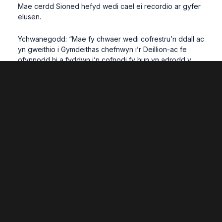
Mae cerdd Sioned hefyd wedi cael ei recordio ar gyfer
elusen.
Ychwanegodd: “Mae fy chwaer wedi cofrestru’n ddall ac
yn gweithio i Gymdeithas chefnwyn i’r Deillion-ac fe
ofynnodd hi a fyddwn i’n cofnodi fy hun yn adrodd y
gerdd fel y gallen nhw ei hanfon allan at eu haelodau a
gallen nhw wrando.
“Mae wedi bod yn dipyn o corwynt a bod yn onest, a
dwi’n teimlo’n ysgubol iawn gyda’r holl eiriau caredig
mae pobl wedi eu dweud am fy ngherdd, rwy’n teimlo’n
freintiedig ei bod wedi cyffwrdd â nhw mewn rhyw
ffordd neu gilydd a’u bod am barhau i’w rhannu gydag
eraill.”
Gwyliwch Sian yn adrodd ei cherdd:
Dywedodd uwch ddarlithydd mewn gwaith cymdeithasol
ym Mhrifysgol Glyndŵr Wrecsam, Liz Lefroy, sydd hefyd
yn fardd: “Dwi’n meddwl bod fy niddordeb mewn