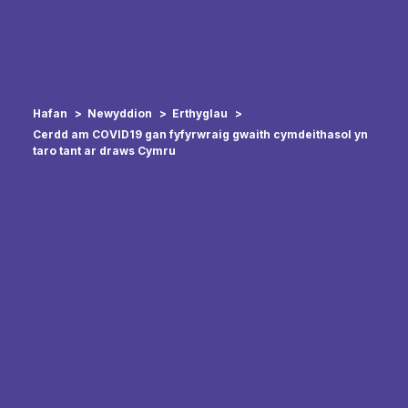
Hafan
Newyddion
Erthyglau
Cerdd am COVID19 gan fyfyrwraig gwaith cymdeithasol yn
taro tant ar draws Cymru