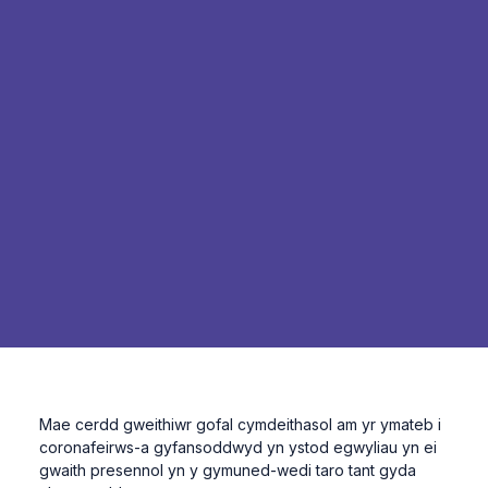
Mae cerdd gweithiwr gofal cymdeithasol am yr ymateb i
coronafeirws-a gyfansoddwyd yn ystod egwyliau yn ei
gwaith presennol yn y gymuned-wedi taro tant gyda