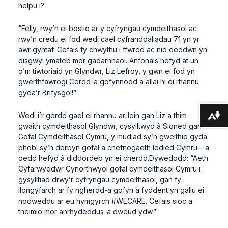
helpu i?
“Felly, rwy’n ei bostio ar y cyfryngau cymdeithasol ac
rwy’n credu ei fod wedi cael cyfranddaliadau 71 yn yr
awr gyntaf. Cefais fy chwythu i ffwrdd ac nid oeddwn yn
disgwyl ymateb mor gadarnhaol. Anfonais hefyd at un
o’m tiwtoriaid yn Glyndwr, Liz Lefroy, y gwn ei fod yn
gwerthfawrogi Cerdd-a gofynnodd a allai hi ei rhannu
gyda’r Brifysgol!”
Wedi i’r gerdd gael ei rhannu ar-lein gan Liz a thîm
Lawrlwytho fformatau amgen ...
gwaith cymdeithasol Glyndwr, cysylltwyd â Sioned gan
Gofal Cymdeithasol Cymru, y mudiad sy’n gweithio gyda
phobl sy’n derbyn gofal a chefnogaeth ledled Cymru – a
oedd hefyd â diddordeb yn ei cherdd.Dywedodd: “Aeth
Cyfarwyddwr Cynorthwyol gofal cymdeithasol Cymru i
gysylltiad drwy’r cyfryngau cymdeithasol, gan fy
llongyfarch ar fy ngherdd-a gofyn a fyddent yn gallu ei
nodweddu ar eu hymgyrch #WECARE. Cefais sioc a
theimlo mor anrhydeddus-a dweud ydw.”