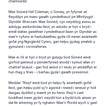
channoedd.
Mae Sioned Haf Coleman, o Gonwy, yn fyfyriwr ail
flwyddyn ym maes gwaith cymdeithasol ym Mhrifysgol
Glyndŵr Wrecsam. Mae Sioned, cyn swyddog asesu ac
adolygu awdurdodau lleol, yn astudio ar hyn o bryd i
ennill statws gweithiwr cymdeithasol llawn yn Glyndŵr-ac
mae’n cyfuno ei hastudiaethau gyda rôl mewn asiantaeth
gofal yng Ngogledd Cymru, gan helpu gydag ymateb y
gymuned i coronafeirws.
Mae ei rôl ar hyn o bryd yn golygu bod Sioned wedi
gorfod gwneud y penderfyniad anodd i symud allan o’i
chartref teuluol – gan fod aelod o’r teulu yn amddiffyn ei
hun rhag y firws – i barhau gyda’i gwaith presennol.
Meddai: “Rwyf wedi bod yn helpu fy asiantaeth gofal
lleol, gan helpu pobl sy’n agored i niwed i wneud yr holl
dasgau dyddiol y maent yn eu herio. Rwy’n cael
boddhad mawr gyda’r swydd hon a bydd bob amser yn
dal lle arbennig yn fy nghalon. Mae’n ffordd wych o gael