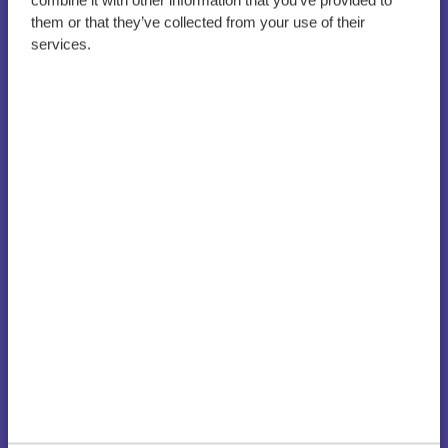
o arweiniad arbenigol fel
combine it with other information that you’ve provided to
rhan o gynllun mentoriaid
them or that they’ve collected from your use of their
services.