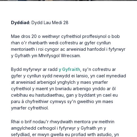
Dyddiad:
Dydd Lau Medi 28
Mae dros 20 o weithwyr cyfreithiol proffesiynol o bob
rhan o'r rhanbarth wedi cofrestru ar gyfer cynllun
mentoriaeth i roi cyngor ac arweiniad hanfodol i fyfyrwyr
y Gyfraith ym Mhrifysgol Wrecsam.
Bydd myfyrwyr ar radd
y Gyfraith
, sy'n cofrestru ar
gyfer y cynllun sydd newydd ei lansio, yn cael mynediad
at arweiniad arbenigol ynghylch y maes ymarfer
cyfreithiol y maent yn bwriadu arbenigo ynddo ar ôl
cwblhau eu hastudiaethau, gan y byddant yn cael eu
paru â chyfreithiwr cymwys sy'n gweithio ym maes
ymarfer cyfreithiol.
Rhai o brif nodau'r rhwydwaith mentora yw meithrin
amgylchedd cefnogol i fyfyrwyr y Gyfraith yn y
sefydliad, er mwyn gwella eu profiad wrth astudio, yn