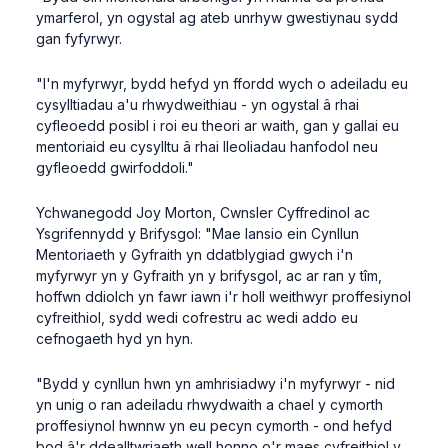
ymarferol, yn ogystal ag ateb unrhyw gwestiynau sydd
gan fyfyrwyr.
"I'n myfyrwyr, bydd hefyd yn ffordd wych o adeiladu eu
cysylltiadau a'u rhwydweithiau - yn ogystal â rhai
cyfleoedd posibl i roi eu theori ar waith, gan y gallai eu
mentoriaid eu cysylltu â rhai lleoliadau hanfodol neu
gyfleoedd gwirfoddoli."
Ychwanegodd Joy Morton, Cwnsler Cyffredinol ac
Ysgrifennydd y Brifysgol: "Mae lansio ein Cynllun
Mentoriaeth y Gyfraith yn ddatblygiad gwych i'n
myfyrwyr yn y Gyfraith yn y brifysgol, ac ar ran y tîm,
hoffwn ddiolch yn fawr iawn i'r holl weithwyr proffesiynol
cyfreithiol, sydd wedi cofrestru ac wedi addo eu
cefnogaeth hyd yn hyn.
"Bydd y cynllun hwn yn amhrisiadwy i'n myfyrwyr - nid
yn unig o ran adeiladu rhwydwaith a chael y cymorth
proffesiynol hwnnw yn eu pecyn cymorth - ond hefyd
bod â'r ddealltwriaeth well honno o'r maes cyfreithiol y