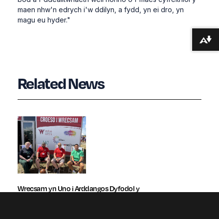
maen nhw'n edrych i'w ddilyn, a fydd, yn ei dro, yn
magu eu hyder."
Lawrlwytho fformatau amgen ...
Related News
Wrecsam yn Uno i Arddangos Dyfodol y
Rhanbarth yn yr Eisteddfod Genedlaethol