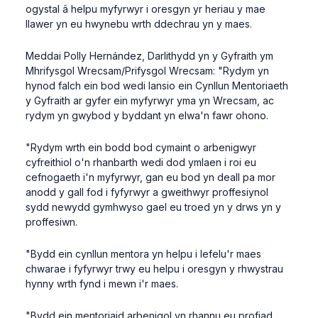
ogystal â helpu myfyrwyr i oresgyn yr heriau y mae
llawer yn eu hwynebu wrth ddechrau yn y maes.
Meddai Polly Hernández, Darlithydd yn y Gyfraith ym
Mhrifysgol Wrecsam/Prifysgol Wrecsam: "Rydym yn
hynod falch ein bod wedi lansio ein Cynllun Mentoriaeth
y Gyfraith ar gyfer ein myfyrwyr yma yn Wrecsam, ac
rydym yn gwybod y byddant yn elwa'n fawr ohono.
"Rydym wrth ein bodd bod cymaint o arbenigwyr
cyfreithiol o'n rhanbarth wedi dod ymlaen i roi eu
cefnogaeth i'n myfyrwyr, gan eu bod yn deall pa mor
anodd y gall fod i fyfyrwyr a gweithwyr proffesiynol
sydd newydd gymhwyso gael eu troed yn y drws yn y
proffesiwn.
"Bydd ein cynllun mentora yn helpu i lefelu'r maes
chwarae i fyfyrwyr trwy eu helpu i oresgyn y rhwystrau
hynny wrth fynd i mewn i'r maes.
"Bydd ein mentoriaid arbenigol yn rhannu eu profiad