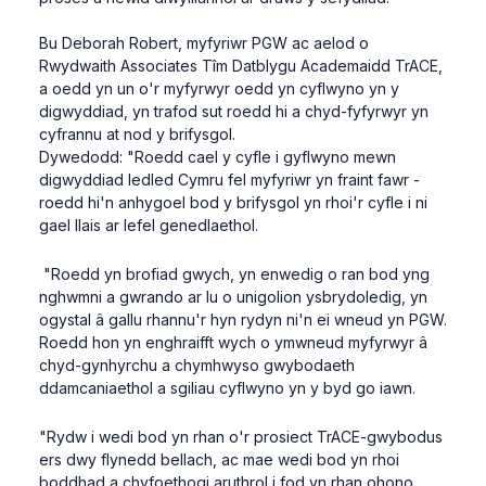
Bu Deborah Robert, myfyriwr PGW ac aelod o
Rwydwaith Associates Tîm Datblygu Academaidd TrACE,
a oedd yn un o'r myfyrwyr oedd yn cyflwyno yn y
digwyddiad, yn trafod sut roedd hi a chyd-fyfyrwyr yn
cyfrannu at nod y brifysgol.
Dywedodd: "Roedd cael y cyfle i gyflwyno mewn
digwyddiad ledled Cymru fel myfyriwr yn fraint fawr -
roedd hi'n anhygoel bod y brifysgol yn rhoi'r cyfle i ni
gael llais ar lefel genedlaethol.
"Roedd yn brofiad gwych, yn enwedig o ran bod yng
nghwmni a gwrando ar lu o unigolion ysbrydoledig, yn
ogystal â gallu rhannu'r hyn rydyn ni'n ei wneud yn PGW.
Roedd hon yn enghraifft wych o ymwneud myfyrwyr â
chyd-gynhyrchu a chymhwyso gwybodaeth
ddamcaniaethol a sgiliau cyflwyno yn y byd go iawn.
"Rydw i wedi bod yn rhan o'r prosiect TrACE-gwybodus
ers dwy flynedd bellach, ac mae wedi bod yn rhoi
boddhad a chyfoethogi aruthrol i fod yn rhan ohono.