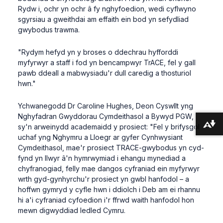
Rydw i, ochr yn ochr â fy nghyfoedion, wedi cyflwyno
sgyrsiau a gweithdai am effaith ein bod yn sefydliad
gwybodus trawma.
"Rydym hefyd yn y broses o ddechrau hyfforddi
myfyrwyr a staff i fod yn bencampwyr TrACE, fel y gall
pawb ddeall a mabwysiadu'r dull caredig a thosturiol
hwn."
Ychwanegodd Dr Caroline Hughes, Deon Cyswllt yng
Nghyfadran Gwyddorau Cymdeithasol a Bywyd PGW,
sy'n arweinydd academaidd y prosiect: "Fel y brifysgol
Lawrlwytho fformatau amgen ...
uchaf yng Nghymru a Lloegr ar gyfer Cynhwysiant
Cymdeithasol, mae'r prosiect TRACE-gwybodus yn cyd-
fynd yn llwyr â'n hymrwymiad i ehangu mynediad a
chyfranogiad, felly mae dangos cyfraniad ein myfyrwyr
wrth gyd-gynhyrchu'r prosiect yn gwbl hanfodol – a
hoffwn gymryd y cyfle hwn i ddiolch i Deb am ei rhannu
hi a'i cyfraniad cyfoedion i'r ffrwd waith hanfodol hon
mewn digwyddiad ledled Cymru.