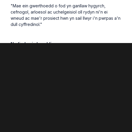
"Mae ein gwerthoedd o fod yn ganllaw hygyrch,
cefnogol, arloesol ac uchelgeisiol oll rydyn ni'n ei
wneud ac mae'r prosiect hwn yn sail llwyr i'n pwrpas a'n
dull cyffredinol."
Nodiadau i olygyddion:
Mae gwefan Hyb ACE ar gael yma:
https://acehubwales.com/ , ynghyd â phecyn cymorth
TrACE yma:
https://acehubwales.com/trace-toolkit/
Gallwch hefyd ddod o hyd i'r adroddiad 'Cymunedau
Trawma-Gwybodus: Astudiaeth Gymharol o Fodelau
Ymarfer Cymru', yn llawn, wedi'u cysylltu yma:
https://acehubwales.com/resources/trauma-
informed-communities-a-comparative-study-of-
welsh-models-of-practice/
I gael rhagor o wybodaeth am yr Hyb ACE, cysylltwch â: