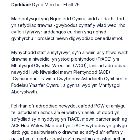
Dyddiad:
Dydd Mercher Ebrill 26
Mae prifysgol yng Ngogledd Cymru sydd ar daith i fod
yn sefydliad trawma -gwybodus cyntaf y wlad wedi rhoi
cyfle i fyfyrwyr arddangos eu rhan yng nghyd-
gynhyrchu'r prosiect mewn digwyddiad cenedlaethol.
Mynychodd staff a myfyrwyr, sy'n arwain ar y ffrwd waith
drawma a niweidiol yn ystod plentyndod (TrACE) ym
Mhrifysgol Glyndŵr Wrecsam (WGU), lansiad adroddiad
newydd Hwb Niweidiol mewn Plentyndod (ACE)
'Cymunedau Trawma-Gwybodus: Astudiaeth Gymharol o
Fodelau Ymarfer Cymru', a gynhaliwyd ym Mhrifysgol
Aberystwyth.
Fel rhan o'r adroddiad newydd, cafodd PGW ei amlygu
fel astudiaeth achos am ei waith yn anelu at ddod yn
sefydliad sy'n hyddysg yn TrACE, mewn partneriaeth ag
ACE Hub Wales. Mae bod yn TrACE-wybodus yn golygu
datblygu dealltwriaeth o drawma ac adfyd a'r effaith y
gallai hyn ei gael ar bawb sy'n gweithio ac astudiaethau