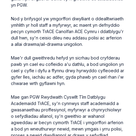
yn PGW.
Nod y brifysgol yw ymgorffori diwylliant o ddealltwriaeth
ymhlith yr holl staff a myfyrwyr, ac maent yn defnyddio
pecyn cymorth TrACE Canolfan ACE Cymru i ddatblygu'r
dull hwn, sy'n ceisio dileu neu addasu polisi ac arferion
a allai drawma/ail-drawma unigolion.
Mae'r dull gweithredu hefyd yn sicrhau bod cryfderau
pawb yn cael eu cofleidio a'u dathlu, a bod unigolion yn
cael y cyfle i dyfu a ffynnu drwy hyrwyddo cyfleoedd ar
gyfer lles, iacháu ac adfer, gyda phawb yn cael rhan i'w
chwarae wrth gyflawni hyn.
Mae gan PGW Rwydwaith Cyswllt Tîm Datblygu
Academaidd TrACE, sy'n cynnwys staff academaidd a
gwasanaethau proffesiynol, myfyrwyr a chynrychiolwyr
o sefydliadau allanol, sy'n gweithio ar wahanol
agweddau ar becyn cymorth TrACE i ymgorffori arferion
a bod yn wneuthurwyr newid, mewn ymgais i yrru polisi,
proses a newid diwylliannol ar draws y sefydliad.