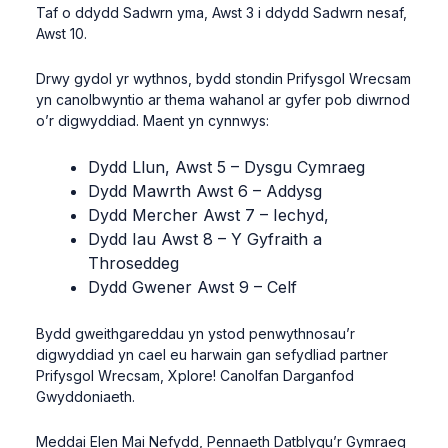
Taf o ddydd Sadwrn yma, Awst 3 i ddydd Sadwrn nesaf,
Awst 10.
Drwy gydol yr wythnos, bydd stondin Prifysgol Wrecsam
yn canolbwyntio ar thema wahanol ar gyfer pob diwrnod
o’r digwyddiad. Maent yn cynnwys:
Dydd Llun, Awst 5 – Dysgu Cymraeg
Dydd Mawrth Awst 6 – Addysg
Dydd Mercher Awst 7 – Iechyd,
Dydd Iau Awst 8 – Y Gyfraith a
Throseddeg
Dydd Gwener Awst 9 – Celf
Bydd gweithgareddau yn ystod penwythnosau’r
digwyddiad yn cael eu harwain gan sefydliad partner
Prifysgol Wrecsam, Xplore! Canolfan Darganfod
Gwyddoniaeth.
Meddai Elen Mai Nefydd, Pennaeth Datblygu’r Gymraeg