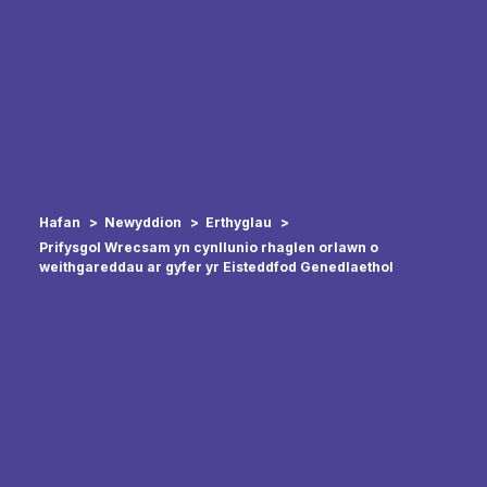
Hafan
Newyddion
Erthyglau
Prifysgol Wrecsam yn cynllunio rhaglen orlawn o
weithgareddau ar gyfer yr Eisteddfod Genedlaethol