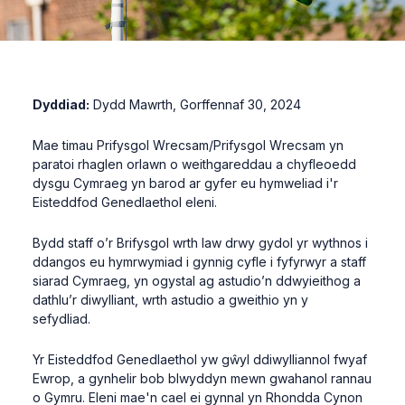
Dyddiad:
Dydd Mawrth, Gorffennaf 30, 2024
Mae timau Prifysgol Wrecsam/Prifysgol Wrecsam yn
paratoi rhaglen orlawn o weithgareddau a chyfleoedd
dysgu Cymraeg yn barod ar gyfer eu hymweliad i'r
Eisteddfod Genedlaethol eleni.
Bydd staff o’r Brifysgol wrth law drwy gydol yr wythnos i
ddangos eu hymrwymiad i gynnig cyfle i fyfyrwyr a staff
siarad Cymraeg, yn ogystal ag astudio’n ddwyieithog a
dathlu’r diwylliant, wrth astudio a gweithio yn y
sefydliad.
Yr Eisteddfod Genedlaethol yw gŵyl ddiwylliannol fwyaf
Ewrop, a gynhelir bob blwyddyn mewn gwahanol rannau
o Gymru. Eleni mae'n cael ei gynnal yn Rhondda Cynon