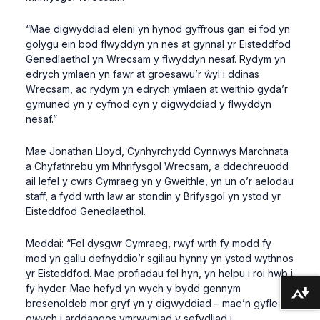
“Mae digwyddiad eleni yn hynod gyffrous gan ei fod yn
golygu ein bod flwyddyn yn nes at gynnal yr Eisteddfod
Genedlaethol yn Wrecsam y flwyddyn nesaf. Rydym yn
edrych ymlaen yn fawr at groesawu’r ŵyl i ddinas
Wrecsam, ac rydym yn edrych ymlaen at weithio gyda’r
gymuned yn y cyfnod cyn y digwyddiad y flwyddyn
nesaf.”
Mae Jonathan Lloyd, Cynhyrchydd Cynnwys Marchnata
a Chyfathrebu ym Mhrifysgol Wrecsam, a ddechreuodd
ail lefel y cwrs Cymraeg yn y Gweithle, yn un o’r aelodau
staff, a fydd wrth law ar stondin y Brifysgol yn ystod yr
Eisteddfod Genedlaethol.
Meddai: “Fel dysgwr Cymraeg, rwyf wrth fy modd fy
mod yn gallu defnyddio’r sgiliau hynny yn ystod wythnos
yr Eisteddfod. Mae profiadau fel hyn, yn helpu i roi hwb i
fy hyder. Mae hefyd yn wych y bydd gennym
Lawrlwytho fformatau amgen ...
bresenoldeb mor gryf yn y digwyddiad – mae’n gyfle
gwych i arddangos ymrwymiad y sefydliad i