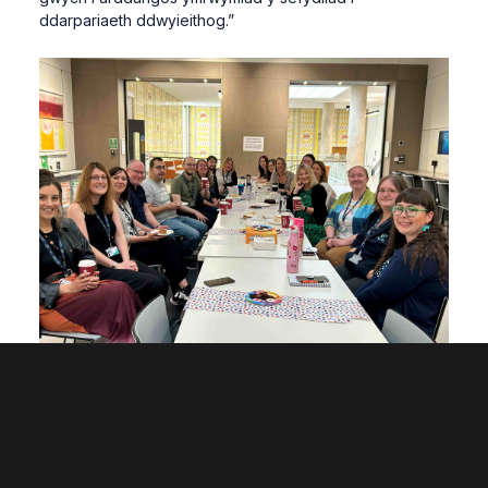
ddarpariaeth ddwyieithog.”
Jonathan Lloyd, Cynhyrchydd Cynnwys Marchnata a
Chyfathrebu, efo'r Dysgwyr Cymraeg, Chweched o'r
chwich
Elen Mai yw Dirprwy Gadeirydd (Diwylliant) Eisteddfod