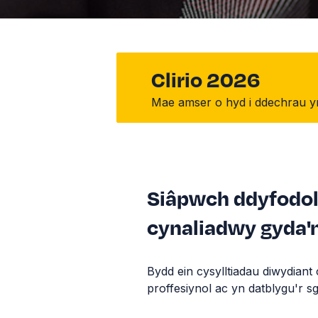
Clirio 2026
Mae amser o hyd i ddechrau ym
Siâpwch ddyfodol 
cynaliadwy gyda'
Bydd ein cysylltiadau diwydiant
proffesiynol ac yn datblygu'r sg