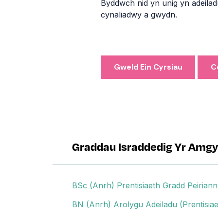
Byddwch nid yn unig yn adeila
cynaliadwy a gwydn.
Gweld Ein Cyrsiau
C
Amgylchedd Adeiledig
Graddau Israddedig Yr Amgy
BSc (Anrh) Prentisiaeth Gradd Peirianne
BN (Anrh) Arolygu Adeiladu (Prentisia