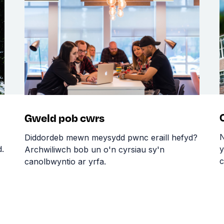
Gweld pob cwrs
N
Diddordeb mewn meysydd pwnc eraill hefyd?
.
y
Archwiliwch bob un o'n cyrsiau sy'n
c
canolbwyntio ar yrfa.