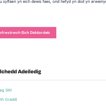
du sylfaen yn eich dewis faes, ond hefyd yn dod yn arwei
ofrestrwch Eich Diddordeb
lchedd Adeiledig
g Sifil
eth Gradd)