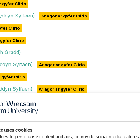
r gyfer Clirio
yddyn Sylfaen)
Ar agor ar gyfer Clirio
fer Clirio
gyfer Clirio
th Gradd)
ddyn Sylfaen)
Ar agor ar gyfer Clirio
 gyfer Clirio
ddyn Sylfaen)
Ar agor ar gyfer Clirio
th Gradd)
rnïol
Ar agor ar gyfer Clirio
nïol (gyda Blwyddyn Sylfaen)
Ar agor ar gyfer Clirio
te uses cookies
ies to personalise content and ads, to provide social media features