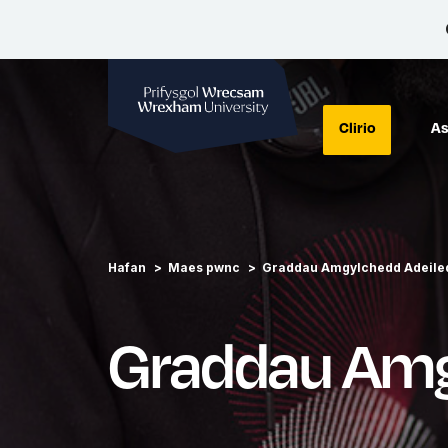
Prifysgol Wrecsam
Clirio
As
Hafan
Maes pwnc
Graddau Amgylchedd Adeile
Graddau Am