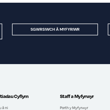
SGWRSIWCH Â MYFYRIWR
ltiadau Cyflym
Staff a Myfyrwyr
u â ni
Porth y Myfyrwyr