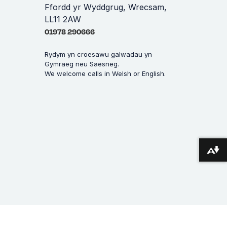
Ffordd yr Wyddgrug, Wrecsam,
LL11 2AW
01978 290666
Rydym yn croesawu galwadau yn
Gymraeg neu Saesneg.
We welcome calls in Welsh or English.
Lawrlwytho fformatau amgen ...