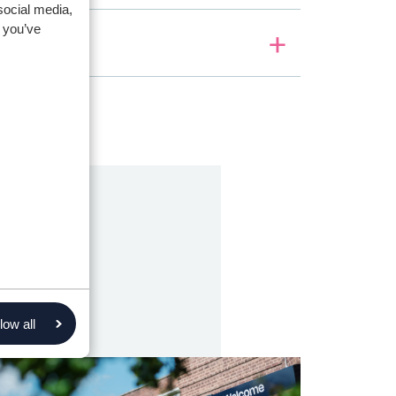
social media,
 you’ve
low all