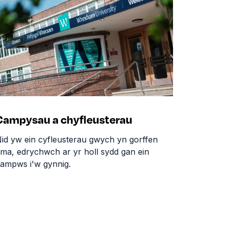
Campysau a chyfleusterau
id yw ein cyfleusterau gwych yn gorffen
ma, edrychwch ar yr holl sydd gan ein
ampws i'w gynnig.