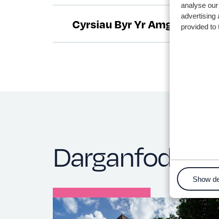
analyse our 
advertising 
Cyrsiau Byr Yr Amgylchedd 
provided to 
Darganfod m
Show de