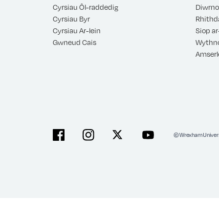
Cyrsiau Ôl-raddedig
Diwrno
Cyrsiau Byr
Rhithd
Cyrsiau Ar-lein
Siop ar
Gwneud Cais
Wythno
Amserl
© Wrexham Univers
Facebook
Instagram
X
YouTube