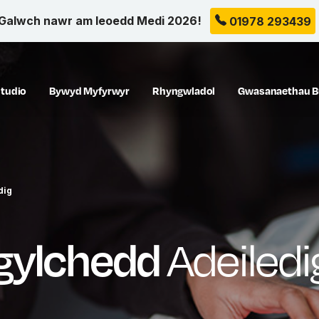
Galwch nawr am leoedd Medi 2026!
01978 293439
tudio
Bywyd Myfyrwyr
Rhyngwladol
Gwasanaethau B
dig
gylchedd
Adeiledi