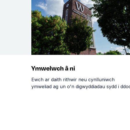
Ymwelwch â ni
Ewch ar daith rithwir neu cynlluniwch
ymweliad ag un o'n digwyddiadau sydd i ddod