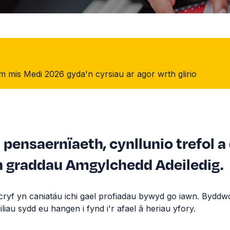
 mis Medi 2026 gyda'n cyrsiau ar agor wrth glirio
pensaernïaeth, cynllunio trefol a
n graddau Amgylchedd Adeiledig.
 cryf yn caniatáu ichi gael profiadau bywyd go iawn. Byddw
iliau sydd eu hangen i fynd i'r afael â heriau yfory.