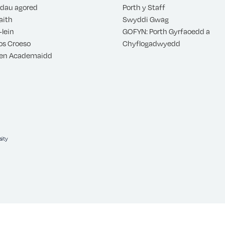
dau agored
Porth y Staff
aith
Swyddi Gwag
-lein
GOFYN: Porth Gyrfaoedd a
s Croeso
Chyflogadwyedd
en Academaidd
ity