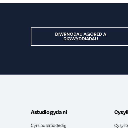
DIWRNODAU AGORED A
DIGWYDDIADAU
Astudio gyda ni
Cysyl
Cyrsiau Israddedig
Cysyllt