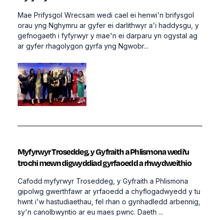
Mae Prifysgol Wrecsam wedi cael ei henwi'n brifysgol
orau yng Nghymru ar gyfer ei darlithwyr a'i haddysgu, y
gefnogaeth i fyfyrwyr y mae'n ei darparu yn ogystal ag
ar gyfer rhagolygon gyrfa yng Ngwobr...
Myfyrwyr Troseddeg, y Gyfraith a Phlismona wedi'u
trochi mewn digwyddiad gyrfaoedd a rhwydweithio
Cafodd myfyrwyr Troseddeg, y Gyfraith a Phlismona
gipolwg gwerthfawr ar yrfaoedd a chyflogadwyedd y tu
hwnt i'w hastudiaethau, fel rhan o gynhadledd arbennig,
sy'n canolbwyntio ar eu maes pwnc. Daeth ...