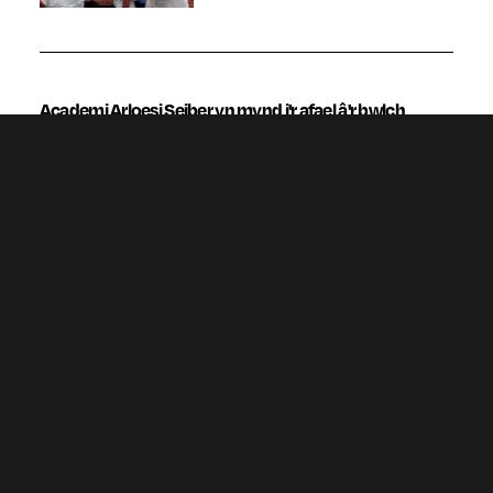
Academi Arloesi Seiber yn mynd i'r afael â'r bwlch
sgiliau a meithrin cydweithredu yng Ngogledd Cymru
Mae gwaith wedi dechrau ar hyb seiber, sy'n anelu at
fynd i'r afael â bwlch cynyddol mewn sgiliau yn y maes
seiberddiogelwch yng Ngogledd Cymru - yn ogystal ag
annog cydweithio traws-sector.&nbs...
Gbenro's ar y trywydd iawn ar ôl cwrs llwyddiannus