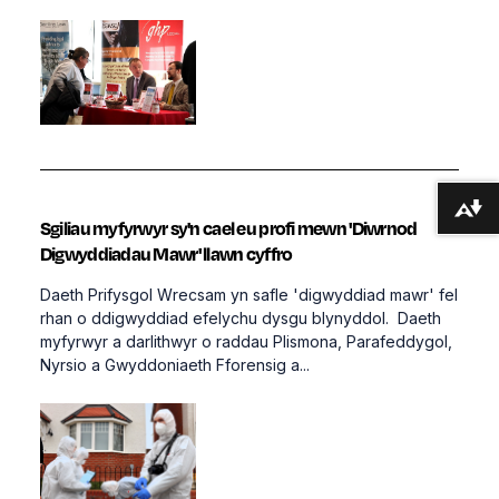
Lawrlwytho fformatau amgen ...
Sgiliau myfyrwyr sy'n cael eu profi mewn 'Diwrnod
Digwyddiadau Mawr' llawn cyffro
Daeth Prifysgol Wrecsam yn safle 'digwyddiad mawr' fel
rhan o ddigwyddiad efelychu dysgu blynyddol. Daeth
myfyrwyr a darlithwyr o raddau Plismona, Parafeddygol,
Nyrsio a Gwyddoniaeth Fforensig a...