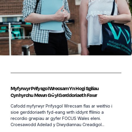
Myfyrwyr Prifysgol Wrecsam Yn Hogi Sgiliau
Cynhyrchu Mewn Gŵyl Gerddoriaeth Fawr
Cafodd myfyrwyr Prifysgol Wrecsam flas ar weithio i
sioe gerddoriaeth fyd-eang wrth iddynt ffilmio a
recordio grwpiau ar gyfer FOCUS Wales eleni.
Croesawodd Adeilad y Diwydiannau Creadigol...