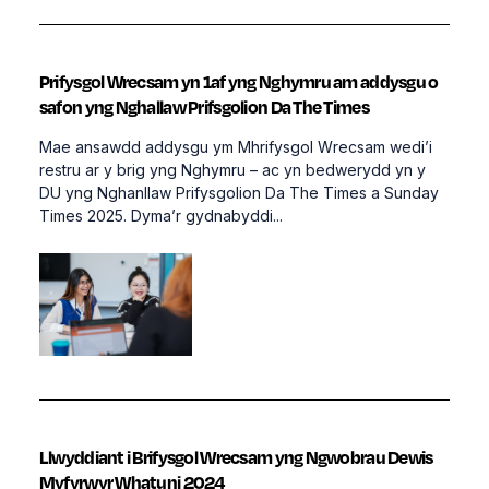
Prifysgol Wrecsam yn 1af yng Nghymru am addysgu o
safon yng Nghallaw Prifsgolion Da The Times
Mae ansawdd addysgu ym Mhrifysgol Wrecsam wedi’i
restru ar y brig yng Nghymru – ac yn bedwerydd yn y
DU yng Nghanllaw Prifysgolion Da The Times a Sunday
Times 2025. Dyma’r gydnabyddi...
Llwyddiant i Brifysgol Wrecsam yng Ngwobrau Dewis
Myfyrwyr Whatuni 2024