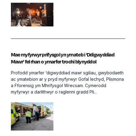
Mae myfyrwyr prifysgol yn ymateb i ‘Ddigwyddiad
Mawr’ fel rhan o ymarfer trochi blynyddol
Profodd ymarfer ‘digwyddiad mawr sgiliau, gwybodaeth
ac ymatebion ar y pryd myfyrwyr Gofal Iechyd, Plismona
a Fforensig ym Mhrifysgol Wrecsam. Cymerodd
myfyrwyr a darlithwyr o raglenni gradd Pli...