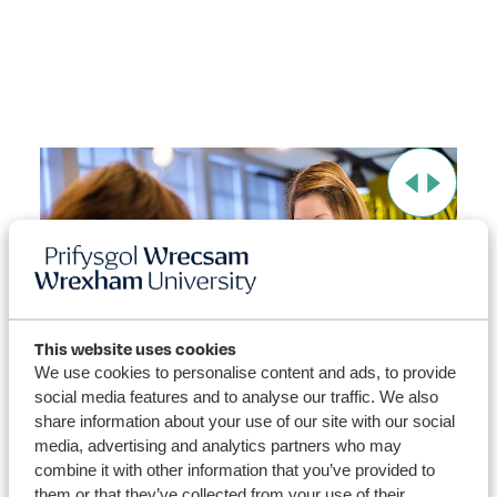
This website uses cookies
We use cookies to personalise content and ads, to provide
social media features and to analyse our traffic. We also
share information about your use of our site with our social
Gweld ein cyrsiau
Da
media, advertising and analytics partners who may
combine it with other information that you’ve provided to
them or that they’ve collected from your use of their