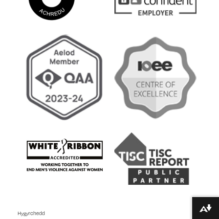
Lawrlwytho fformatau amgen ...
Hygyrchedd