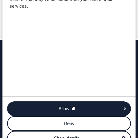
services.
Darganfyddwch fwy
DIWRNODAU AGORED A DDIGWYDDIADAU
CAEL HYD I GWRS
Allow all
GOFYN CWESTIWN
Deny