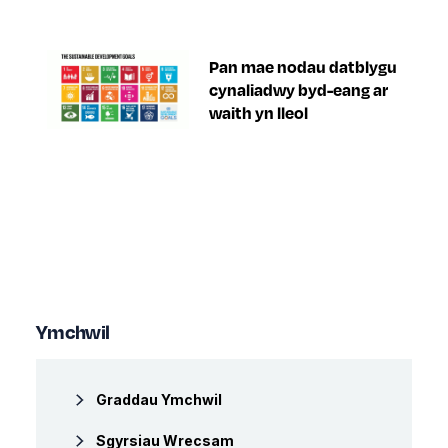
Pan mae nodau datblygu
cynaliadwy byd-eang ar
waith yn lleol
Ymchwil
Graddau Ymchwil
Sgyrsiau Wrecsam