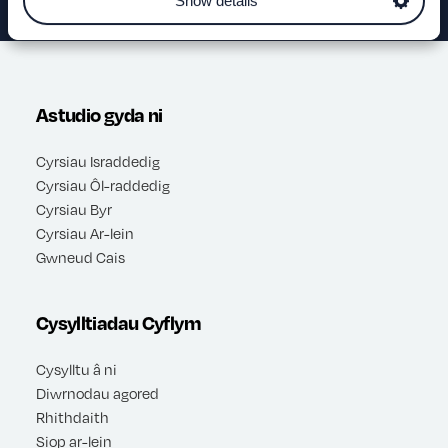
Show details
Astudio gyda ni
Cyrsiau Israddedig
Cyrsiau Ôl-raddedig
Cyrsiau Byr
Cyrsiau Ar-lein
Gwneud Cais
Cysylltiadau Cyflym
Cysylltu â ni
Diwrnodau agored
Rhithdaith
Siop ar-lein