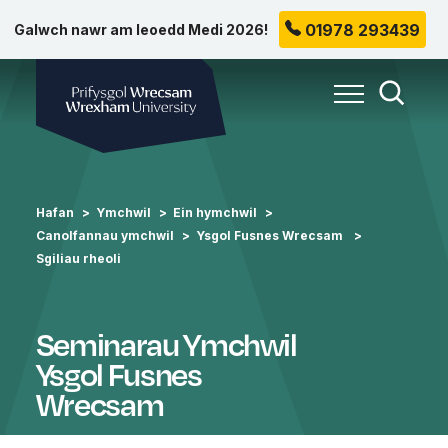
01978 293439
Galwch nawr am leoedd Medi 2026!
Prifysgol Wrecsam
Toggle Me
Toggle
Hafan
Ymchwil
Ein hymchwil
Canolfannau ymchwil
Ysgol Fusnes Wrecsam
Sgiliau rheoli
Seminarau Ymchwil
Ysgol Fusnes
Wrecsam