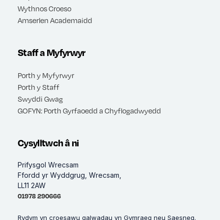
Wythnos Croeso
Amserlen Academaidd
Staff a Myfyrwyr
Porth y Myfyrwyr
Porth y Staff
Swyddi Gwag
GOFYN: Porth Gyrfaoedd a Chyflogadwyedd
Cysylltwch â ni
Prifysgol Wrecsam
Ffordd yr Wyddgrug, Wrecsam,
LL11 2AW
01978 290666
Rydym yn croesawu galwadau yn Gymraeg neu Saesneg.