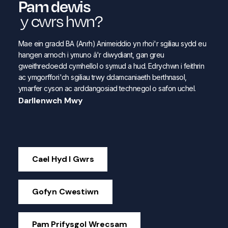
Pam dewis
y cwrs hwn?
Mae ein gradd BA (Anrh) Animeiddio yn rhoi'r sgiliau sydd eu
hangen arnoch i ymuno â'r diwydiant, gan greu
gweithredoedd cymhellol o symud a hud. Edrychwn i feithrin
ac ymgorffori'ch sgiliau trwy ddamcaniaeth berthnasol,
ymarfer cyson ac arddangosiad technegol o safon uchel.
Darllenwch Mwy
Cael Hyd I Gwrs
Gofyn Cwestiwn
Pam Prifysgol Wrecsam