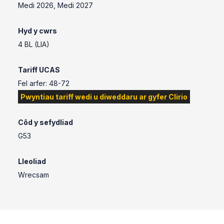
Medi 2026, Medi 2027
Hyd y cwrs
4 BL (LlA)
Tariff UCAS
Fel arfer: 48-72
Pwyntiau tariff wedi u diweddaru ar gyfer Clirio
Côd y sefydliad
G53
Lleoliad
Wrecsam