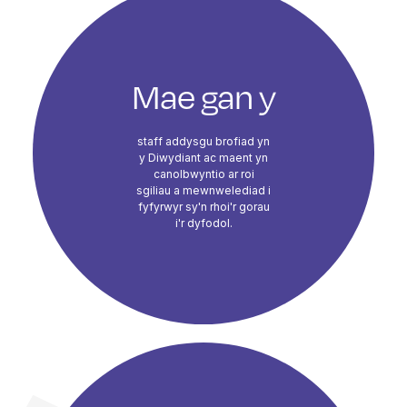
Mae gan y
staff addysgu brofiad yn
y Diwydiant ac maent yn
canolbwyntio ar roi
sgiliau a mewnwelediad i
fyfyrwyr sy'n rhoi'r gorau
i'r dyfodol.