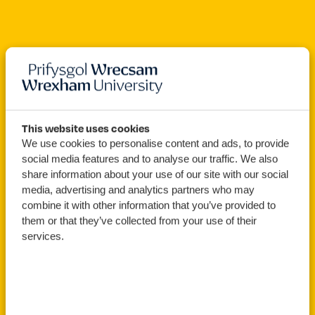
Open For Clearing
This website uses cookies
We use cookies to personalise content and ads, to provide
BA (Anrh)
Animeiddio
social media features and to analyse our traffic. We also
share information about your use of our site with our social
(gyda Blwyddyn Sylfaen)
media, advertising and analytics partners who may
combine it with other information that you’ve provided to
them or that they’ve collected from your use of their
services.
Gwnewch
Archebwch Ddiwrnod
Gais
Agored