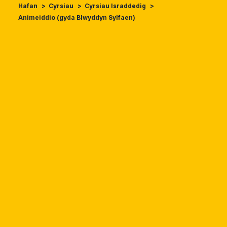
Hafan
Cyrsiau
Cyrsiau Israddedig
Animeiddio (gyda Blwyddyn Sylfaen)