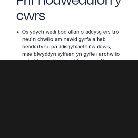
cwrs
Os ydych wedi bod allan o addysg ers tro
neu'n chwilio am newid gyrfa a heb
benderfynu pa ddisgyblaeth i'w dewis,
mae blwyddyn sylfaen yn gyfle i archwilio
a datblygu sgiliau craidd mewn celf a
dylunio.
Hyblygrwydd
wrth
adeiladu
eich
sgiliau
presennol
a
datblygu
rhai
newydd
,
megis
profiad
meddalwedd
,
dylunio
cymeriadau
neu
ysgrifennu
sgriptiau
.
Amrywiaeth
uchel
mewn
cynnwys
modiwl
ac
aseiniad
,
gan
eich
paratoi
ar
gyfer
galwedigaeth
mewn
animeiddio
mewn
sectorau
diwydiant
lluosog
.