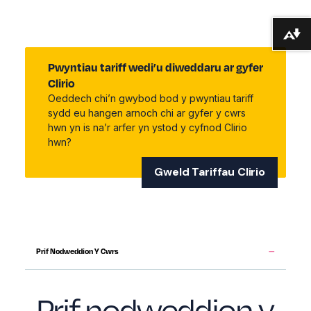
Lawrlwytho fformatau amgen ...
Pwyntiau tariff wedi’u diweddaru ar gyfer
Clirio
Oeddech chi’n gwybod bod y pwyntiau tariff
sydd eu hangen arnoch chi ar gyfer y cwrs
hwn yn is na’r arfer yn ystod y cyfnod Clirio
hwn?
Gweld Tariffau Clirio
Prif Nodweddion Y Cwrs
Prif nodweddion y