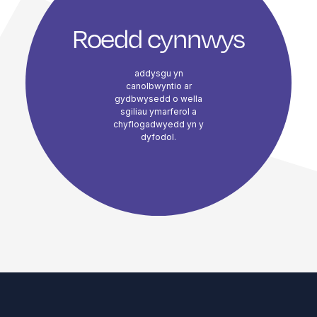
Roedd cynnwys
addysgu yn
canolbwyntio ar
gydbwysedd o wella
sgiliau ymarferol a
chyflogadwyedd yn y
dyfodol.