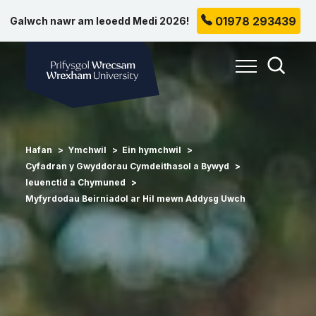
01978 293439
Galwch nawr am leoedd Medi 2026!
Prifysgol Wrecsam
Toggle Me
Toggle
Hafan
Ymchwil
Ein hymchwil
Cyfadran y Gwyddorau Cymdeithasol a Bywyd
Ieuenctid a Chymuned
Myfyrdodau Beirniadol ar Hil mewn Addysg Uwch