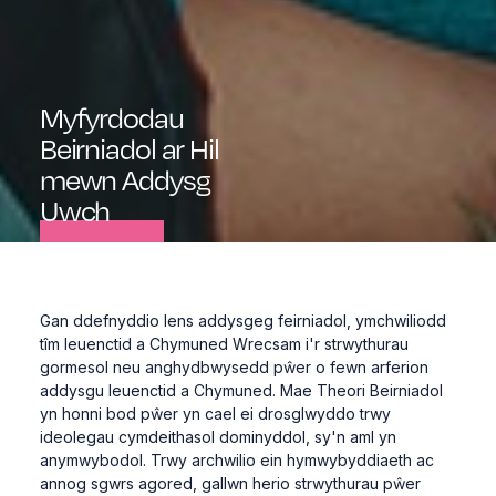
Myfyrdodau
Beirniadol
ar
Hil
mewn
Addysg
Uwch
Gan ddefnyddio lens addysgeg feirniadol, ymchwiliodd
tîm Ieuenctid a Chymuned Wrecsam i'r strwythurau
gormesol neu anghydbwysedd pŵer o fewn arferion
addysgu Ieuenctid a Chymuned. Mae Theori Beirniadol
yn honni bod pŵer yn cael ei drosglwyddo trwy
ideolegau cymdeithasol dominyddol, sy'n aml yn
anymwybodol. Trwy archwilio ein hymwybyddiaeth ac
annog sgwrs agored, gallwn herio strwythurau pŵer