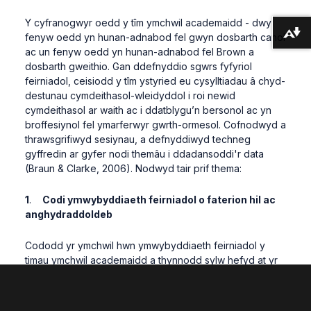
Y cyfranogwyr oedd y tîm ymchwil academaidd - dwy
Lawrlwytho fformatau amgen ...
fenyw oedd yn hunan-adnabod fel gwyn dosbarth canol
ac un fenyw oedd yn hunan-adnabod fel Brown a
dosbarth gweithio. Gan ddefnyddio sgwrs fyfyriol
feirniadol, ceisiodd y tîm ystyried eu cysylltiadau â chyd-
destunau cymdeithasol-wleidyddol i roi newid
cymdeithasol ar waith ac i ddatblygu’n bersonol ac yn
broffesiynol fel ymarferwyr gwrth-ormesol. Cofnodwyd a
thrawsgrifiwyd sesiynau, a defnyddiwyd techneg
gyffredin ar gyfer nodi themâu i ddadansoddi'r data
(Braun & Clarke, 2006). Nodwyd tair prif thema:
1
.
Codi ymwybyddiaeth feirniadol o faterion hil ac
anghydraddoldeb
Cododd yr ymchwil hwn ymwybyddiaeth feirniadol y
timau ymchwil academaidd a thynnodd sylw hefyd at yr
anhawster o gyflawni newid oherwydd deuaidd pâr;
roedd gwrthdaro mewnol rhwng y ‘Gweithiwr Ieuenctid’
a’r hunaniaeth ‘academaidd’, rhwng bod addysg yn