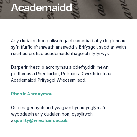
Academaidd
Ar y dudalen hon
gallwch gael mynediad at y dogfennau
sy'n ffurfio fframwaith ansawdd y Brifysgol, sydd ar waith
i sicrhau profiad academaidd rhagorol i fyfyrwyr.
Darperir rhestr o acronymau a ddefnyddir mewn
perthynas â Rheoliadau, Polisïau a Gweithdrefnau
Academaidd Prifysgol Wrecsam isod.
Rhestr Acronymau
Os oes gennych unrhyw gwestiynau ynglŷn â’r
wybodaeth ar y dudalen hon, cysylltwch
â
quality@wrexham.ac.uk
.