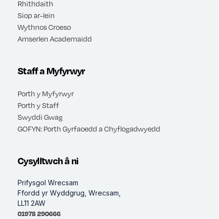
Rhithdaith
Siop ar-lein
Wythnos Croeso
Amserlen Academaidd
Staff a Myfyrwyr
Porth y Myfyrwyr
Porth y Staff
Swyddi Gwag
GOFYN: Porth Gyrfaoedd a Chyflogadwyedd
Cysylltwch â ni
Prifysgol Wrecsam
Ffordd yr Wyddgrug, Wrecsam,
LL11 2AW
01978 290666