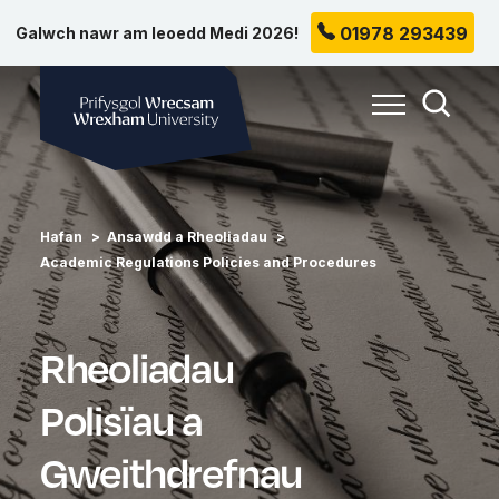
01978 293439
Galwch nawr am leoedd Medi 2026!
Prifysgol Wrecsam
Toggle Me
Toggle
Hafan
Ansawdd a Rheoliadau
Academic Regulations Policies and Procedures
Rheoliadau
Polisïau a
Gweithdrefnau