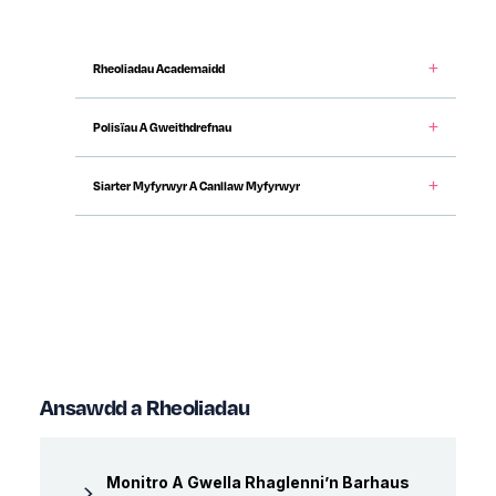
Content Accordions
Rheoliadau Academaidd
Polisïau A Gweithdrefnau
Siarter Myfyrwyr A Canllaw Myfyrwyr
Ansawdd a Rheoliadau
Monitro A Gwella Rhaglenni’n Barhaus