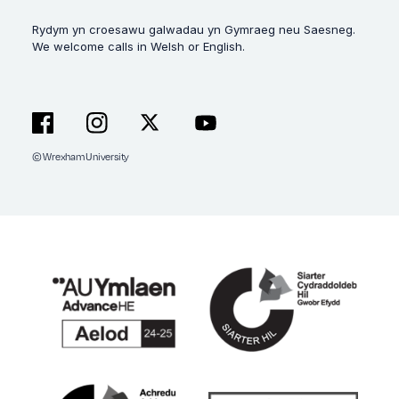
Rydym yn croesawu galwadau yn Gymraeg neu Saesneg.
We welcome calls in Welsh or English.
© Wrexham University
Facebook
Instagram
X
YouTube