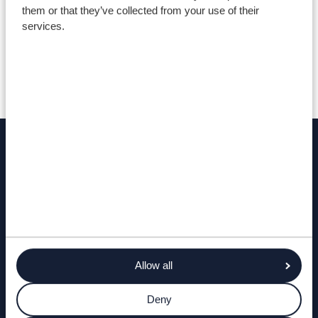
them or that they’ve collected from your use of their
services.
Darganfyddwch fwy
DIWRNODAU AGORED A DDIGWYDDIADAU
CAEL HYD I GWRS
Allow all
Deny
GOFYN CWESTIWN