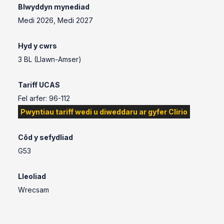
Blwyddyn mynediad
Medi 2026, Medi 2027
Hyd y cwrs
3 BL (Llawn-Amser)
Tariff UCAS
Fel arfer: 96-112
Pwyntiau tariff wedi u diweddaru ar gyfer Clirio
Côd y sefydliad
G53
Lleoliad
Wrecsam