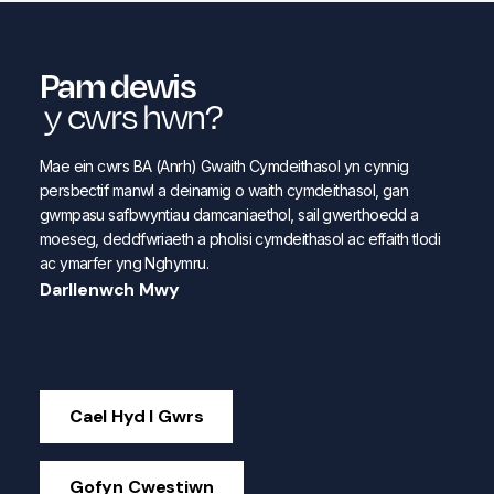
Pam dewis
y cwrs hwn?
Mae ein cwrs BA (Anrh) Gwaith Cymdeithasol yn cynnig
persbectif manwl a deinamig o waith cymdeithasol, gan
gwmpasu safbwyntiau damcaniaethol, sail gwerthoedd a
moeseg, deddfwriaeth a pholisi cymdeithasol ac effaith tlodi
ac ymarfer yng Nghymru.
Darllenwch Mwy
Cael Hyd I Gwrs
Gofyn Cwestiwn