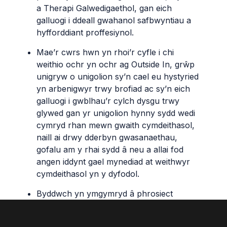
a
Therapi
Galwedigaethol,
gan
eich
galluogi
i
ddeall
gwahanol
safbwyntiau
a
hyfforddiant
proffesiynol
.
Mae’r
cwrs
hwn
yn
rhoi’r
cyfle
i
chi
weithio
ochr
yn
ochr
ag Outside In,
grŵp
unigryw
o
unigolion
sy’n
cael
eu
hystyried
yn
arbenigwyr
trwy
brofiad
ac
sy’n
eich
galluogi
i
gwblhau’r
cylch
dysgu
trwy
glywed
gan
yr
unigolion
hynny
sydd
wedi
cymryd
rhan
mewn
gwaith
cymdeithasol
,
naill
ai
drwy
dderbyn
gwasanaethau
,
gofalu
am y
rhai
sydd
â neu a
allai
fod
angen
iddynt
gael
mynediad
at
weithwyr
cymdeithasol
yn
y
dyfodol
.
Byddwch
yn
ymgymryd
â
phrosiect
traethawd
hir
yn
eich
blwyddyn
olaf
o
amgylch
maes
ymarfer
dewisol
.