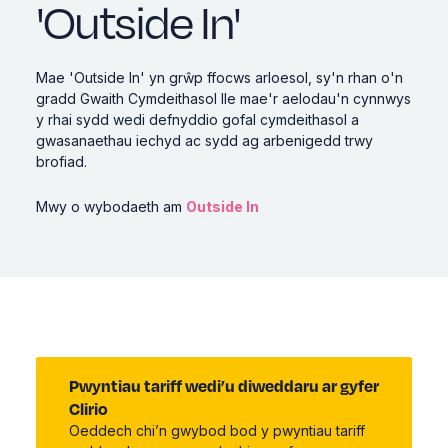
'Outside In'
Mae 'Outside In' yn grŵp ffocws arloesol, sy'n rhan o'n
gradd Gwaith Cymdeithasol lle mae'r aelodau'n cynnwys
y rhai sydd wedi defnyddio gofal cymdeithasol a
gwasanaethau iechyd ac sydd ag arbenigedd trwy
brofiad.
Mwy o
wybodaeth
am
Outside In
Pwyntiau tariff wedi’u diweddaru ar gyfer
Clirio
Oeddech chi’n gwybod bod y pwyntiau tariff