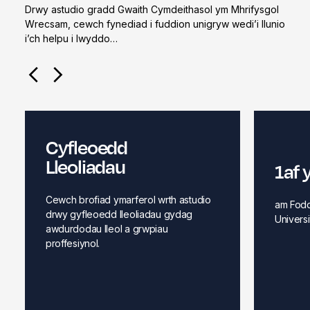
Drwy astudio gradd Gwaith Cymdeithasol ym Mhrifysgol
Wrecsam, cewch fynediad i fuddion unigryw wedi’i llunio
i’ch helpu i lwyddo…
Cyfleoedd
Lleoliadau
1af
Cewch brofiad ymarferol wrth astudio
am Fod
drwy gyfleoedd lleoliadau gydag
Univers
awdurdodau lleol a grwpiau
proffesiynol.