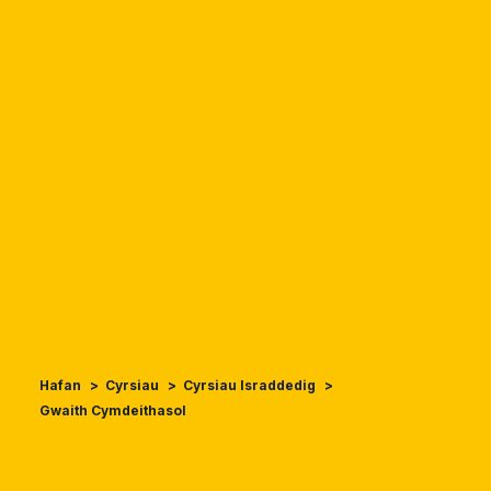
Hafan
Cyrsiau
Cyrsiau Israddedig
Gwaith Cymdeithasol