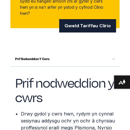
sydd eu hangen arnoch chi ar gyfer y cwrs
hwn yn is na’r arfer yn ystod y cyfnod Clirio
hwn?
Gweld Tariffau Clirio
Prif Nodweddion Y Cwrs
Prif nodweddion y
Lawrlwytho fformatau amgen ...
cwrs
Drwy
gydol
y
cwrs
hwn
,
rydym
yn
cynnal
sesiynau
addysgu
ochr
yn
ochr
â
chyrsiau
proffesiynol
eraill
megis
Plismona
,
Nyrsio