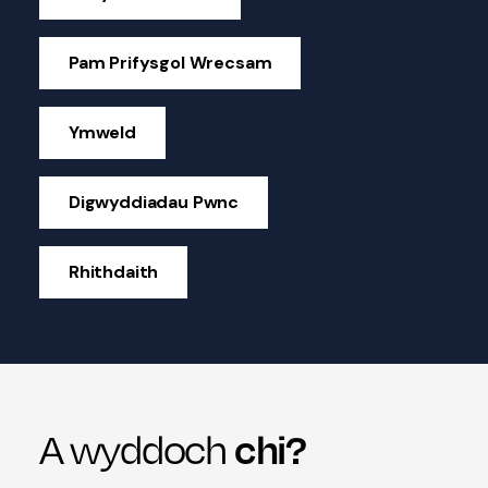
Pam Prifysgol Wrecsam
Ymweld
Digwyddiadau Pwnc
Rhithdaith
chi?
A wyddoch