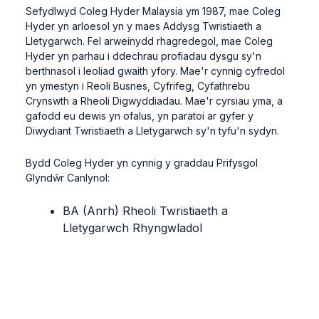
Sefydlwyd Coleg Hyder Malaysia ym 1987, mae Coleg
Hyder yn arloesol yn y maes Addysg Twristiaeth a
Lletygarwch. Fel arweinydd rhagredegol, mae Coleg
Hyder yn parhau i ddechrau profiadau dysgu sy'n
berthnasol i leoliad gwaith yfory. Mae'r cynnig cyfredol
yn ymestyn i Reoli Busnes, Cyfrifeg, Cyfathrebu
Crynswth a Rheoli Digwyddiadau. Mae'r cyrsiau yma, a
gafodd eu dewis yn ofalus, yn paratoi ar gyfer y
Diwydiant Twristiaeth a Lletygarwch sy'n tyfu'n sydyn.
Bydd Coleg Hyder yn cynnig y graddau Prifysgol
Glyndŵr Canlynol:
BA (Anrh) Rheoli Twristiaeth a
Lletygarwch Rhyngwladol