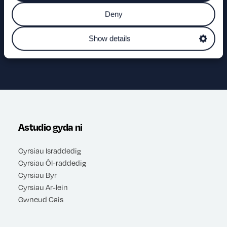
CAEL HYD I GWRS
Deny
GOFYN CWESTIWN
Show details
Astudio gyda ni
Cyrsiau Israddedig
Cyrsiau Ôl-raddedig
Cyrsiau Byr
Cyrsiau Ar-lein
Gwneud Cais