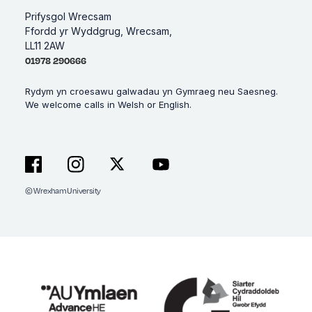
Prifysgol Wrecsam
Ffordd yr Wyddgrug, Wrecsam,
LL11 2AW
01978 290666
Rydym yn croesawu galwadau yn Gymraeg neu Saesneg.
We welcome calls in Welsh or English.
© Wrexham University
Facebook
Instagram
X
YouTube