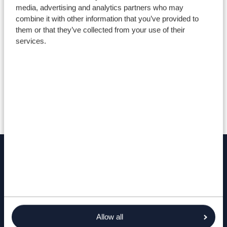
media, advertising and analytics partners who may
combine it with other information that you’ve provided to
them or that they’ve collected from your use of their
Gweld ein cyrsiau
Da
services.
Darganfyddwch fwy
DIWRNODAU AGORED A DDIGWYDDIADAU
Allow all