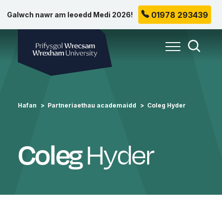
01978 293439
Galwch nawr am leoedd Medi 2026!
Prifysgol Wrecsam
Toggle Me
Toggle
Hafan
Partneriaethau academaidd
Coleg Hyder
Hyder
Coleg