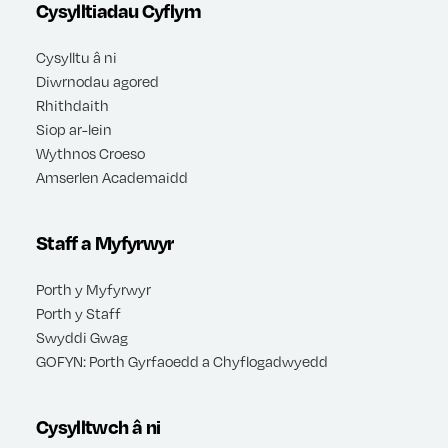
Cysylltiadau Cyflym
Cysylltu â ni
Diwrnodau agored
Rhithdaith
Siop ar-lein
Wythnos Croeso
Amserlen Academaidd
Staff a Myfyrwyr
Porth y Myfyrwyr
Porth y Staff
Swyddi Gwag
GOFYN: Porth Gyrfaoedd a Chyflogadwyedd
Cysylltwch â ni