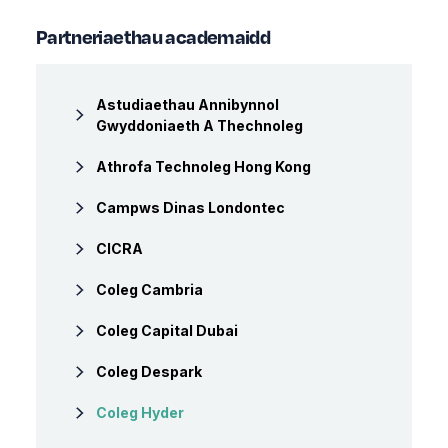
Partneriaethau academaidd
Astudiaethau Annibynnol
Gwyddoniaeth A Thechnoleg
Athrofa Technoleg Hong Kong
Campws Dinas Londontec
CICRA
Coleg Cambria
Coleg Capital Dubai
Coleg Despark
Coleg Hyder